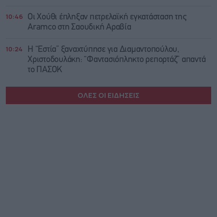
10:46
Οι Χούθι έπληξαν πετρελαϊκή εγκατάσταση της
Aramco στη Σαουδική Αραβία
10:24
Η “Εστία” ξαναχτύπησε για Διαμαντοπούλου,
Χριστοδουλάκη: “Φαντασιόπληκτο ρεπορτάζ” απαντά
το ΠΑΣΟΚ
ΟΛΕΣ ΟΙ ΕΙΔΗΣΕΙΣ