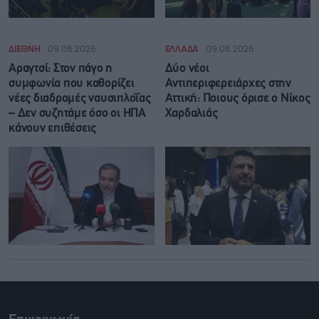
ΔΙΕΘΝΗ
09.08.2026
ΕΛΛΑΔΑ
09.08.2026
Αραγτσί: Στον πάγο η
Δύο νέοι
συμφωνία που καθορίζει
Αντιπεριφερειάρχες στην
νέες διαδρομές ναυσιπλοΐας
Αττική: Ποιους όρισε ο Νίκος
– Δεν συζητάμε όσο οι ΗΠΑ
Χαρδαλιάς
κάνουν επιθέσεις