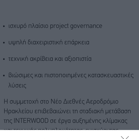
ισχυρό πλαίσιο project governance
υψηλή διαχειριστική επάρκεια
τεχνική ακρίβεια και αξιοπιστία
βιώσιμες και πιστοποιημένες κατασκευαστικές
λύσεις
Η συμμετοχή στο Νέο Διεθνές Αεροδρόμιο
Ηρακλείου επιβεβαιώνει τη σταδιακή μετάβαση
της INTERWOOD σε έργα αυξημένης κλίμακας
και τεχνικής πολυπλοκότητας, ενισχύοντας