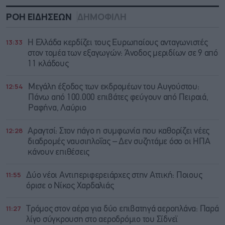
ΡΟΗ ΕΙΔΗΣΕΩΝ
ΔΗΜΟΦΙΛΗ
13:33
Η Ελλάδα κερδίζει τους Ευρωπαίους ανταγωνιστές
στον τομέα των εξαγωγών: Άνοδος μεριδίων σε 9 από
11 κλάδους
12:54
Μεγάλη έξοδος των εκδρομέων του Αυγούστου:
Πάνω από 100.000 επιβάτες φεύγουν από Πειραιά,
Ραφήνα, Λαύριο
12:28
Αραγτσί: Στον πάγο η συμφωνία που καθορίζει νέες
διαδρομές ναυσιπλοΐας – Δεν συζητάμε όσο οι ΗΠΑ
κάνουν επιθέσεις
11:55
Δύο νέοι Αντιπεριφερειάρχες στην Αττική: Ποιους
όρισε ο Νίκος Χαρδαλιάς
11:27
Τρόμος στον αέρα για δύο επιβατηγά αεροπλάνα: Παρά
λίγο σύγκρουση στο αεροδρόμιο του Σίδνεϊ