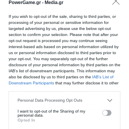
περαιτέρω τη θέση του Ομίλου σε έναν τομέα με
PowerGame.gr -
Media.gr
ισχυρές προοπτικές ανάπτυξης τα επόμενα
If you wish to opt-out of the sale, sharing to third parties, or
χρόνια.
processing of your personal or sensitive information for
targeted advertising by us, please use the below opt-out
Διαβάστε επίσης
section to confirm your selection. Please note that after your
opt-out request is processed you may continue seeing
interest-based ads based on personal information utilized by
ΜΕΤΚΑ – Μπενρουμπή: Τον Μάιο του 2027 θα
us or personal information disclosed to third parties prior to
παραδοθεί το Flyover στη Θεσσαλονίκη
your opt-out. You may separately opt-out of the further
disclosure of your personal information by third parties on the
IAB’s list of downstream participants. This information may
Το 1985, λίγο πριν ηττηθεί από την Pepsi, η Coca-
also be disclosed by us to third parties on the
IAB’s List of
Cola άλλαξε τη θρυλική συνταγή της και το
Downstream Participants
that may further disclose it to other
third parties.
αποτέλεσμα ήταν καταστροφικό
Personal Data Processing Opt Outs
Η Brown Hotels ενισχύει τον ρόλο της στον
I want to opt-out of the Sharing of my
personal data.
τομέα της διαχείρισης φιλοξενίας
Opted In