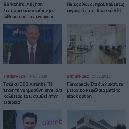
Berkshire: Αύξηση
Ποιες είναι οι προϋποθέσεις
λειτουργικών κερδών με
εγγραφής στα ιδιωτικά ΑΕΙ
ώθηση από την ενέργεια
ΕΠΙΧΕΙΡΗΣΕΙΣ
07.08.2026
ΕΠΙΧΕΙΡΗΣΕΙΣ
07.08.2026
Τσέσκι (CEO Airbnb): “Η
Flexopack: Στα 6,49 εκατ. το
τεχνητή νοημοσύνη είναι ό,τι
μετοχικό κεφάλαιο μετά το
καλύτερο έχει συμβεί στην
stock option
εταιρεία”