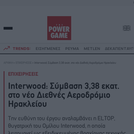
TRENDS:
ΕΙΣΗΓΜΕΝΕΣ
ΡΕΥΜΑ
METLEN
ΔΕΚΑΠΕΝΤΑΥ
ΑΡΧΙΚΗ
»
ΕΠΙΧΕΙΡΗΣΕΙΣ
»
Interwood: Σύμβαση 3,38 εκατ. στο νέο Διεθνές Αεροδρόμιο Ηρακλείου
ΕΠΙΧΕΙΡΗΣΕΙΣ
Interwood: Σύμβαση 3,38 εκατ.
στο νέο Διεθνές Αεροδρόμιο
Ηρακλείου
Την ευθύνη του έργου αναλαμβάνει η ELTOP,
θυγατρική του Ομίλου Interwood, η οποία
λειτουργεί ως εξειδικευμένος βραχίονας τεχνικής