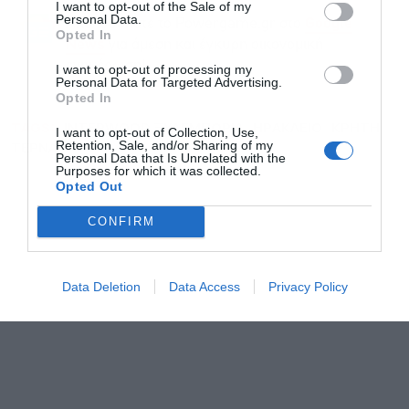
I want to opt-out of the Sale of my
Personal Data.
Ακολουθήστε το Powergame.gr στο
Google
Opted In
για άμεση και έγκυρη οικονομική
News
ενημέρωση!
I want to opt-out of processing my
Personal Data for Targeted Advertising.
Opted In
TAGS:
INTERWOOD ΞΥΛΕΜΠΟΡΙΑ
ΗΡΑΚΛΕΙΟ
ΚΡΗΤΗ
I want to opt-out of Collection, Use,
Retention, Sale, and/or Sharing of my
ΤΕΡΝΑ
Personal Data that Is Unrelated with the
Purposes for which it was collected.
Opted Out
CONFIRM
Data Deletion
Data Access
Privacy Policy