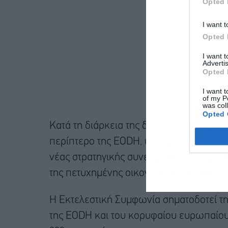
Opted 
I want t
Opted 
I want 
Advertis
Opted 
I want t
of my P
was col
Opted 
Κατά τη διάρκεια της διεθνούς έκθεσης
περίπτερο της EODH, υπογράφτηκε νέα 
νέας στρατηγικής συνεργασίας με κύριο
της πετυχημένης οικογένειας χερσαίω
Η Εκτελεστική Συμφωνία σηματοδοτεί τη
της EODH και του κορυφαίου ευρωπαίου 