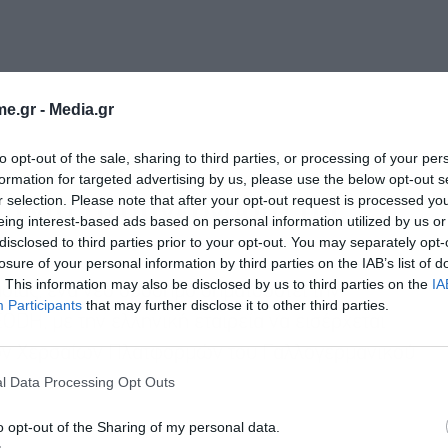
e.gr -
Media.gr
to opt-out of the sale, sharing to third parties, or processing of your per
formation for targeted advertising by us, please use the below opt-out s
η για τη συνεργασία της
r selection. Please note that after your opt-out request is processed y
eing interest-based ads based on personal information utilized by us or
disclosed to third parties prior to your opt-out. You may separately opt-
losure of your personal information by third parties on the IAB’s list of
. This information may also be disclosed by us to third parties on the
IA
σίας, ένα νέο ορόσημο σηματοδοτεί την
Participants
that may further disclose it to other third parties.
ODH, με την ελληνική εταιρεία να εισέρχεται
ών Χερσαίων Πλατφορμών του Γαλλογερμανικού
l Data Processing Opt Outs
o opt-out of the Sharing of my personal data.