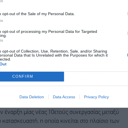
In
o opt-out of the Sale of my Personal Data.
In
to opt-out of processing my Personal Data for Targeted
ing.
In
o opt-out of Collection, Use, Retention, Sale, and/or Sharing
ersonal Data that Is Unrelated with the Purposes for which it
lected.
Out
 EUROSATORY 2026, με μία συμβολική τελετή στο
CONFIRM
σύμβαση μεταξύ EODH και KNDS για την έναρξη
 αντικείμενο κατά την πρώτη φάση την κατασκευή
Data Deletion
Data Access
Privacy Policy
ν πλατφορμών 8Χ8 BOXER.
ν έναρξη μίας νέας 10ετούς συνεργασίας μεταξύ
κατασκευαστή, η οποία κινείται στο πλαίσιο των