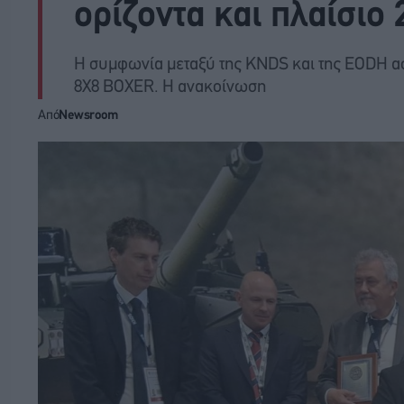
ορίζοντα και πλαίσιο
Η συμφωνία μεταξύ της KNDS και της EODH 
8X8 BOXER. Η ανακοίνωση
Από
Newsroom