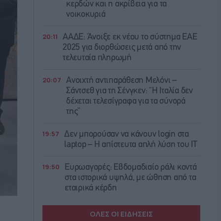
κερδών και η ακρίβεια για τα
νοικοκυριά
20:11
ΑΑΔΕ: Άνοιξε εκ νέου το σύστημα ΕΑΕ
2025 για διορθώσεις μετά από την
τελευταία πληρωμή
20:07
Ανοιχτή αντιπαράθεση Μελόνι –
Σάντσεθ για τη Σένγκεν: “Η Ιταλία δεν
δέχεται τελεσίγραφα για τα σύνορά
της”
19:57
Δεν μπορούσαν να κάνουν login στα
laptop – Η απίστευτα απλή λύση του IT
19:50
Ευρωαγορές: Εβδομαδιαίο ράλι κοντά
στα ιστορικά υψηλά, με ώθηση από τα
εταιρικά κέρδη
ΟΛΕΣ ΟΙ ΕΙΔΗΣΕΙΣ