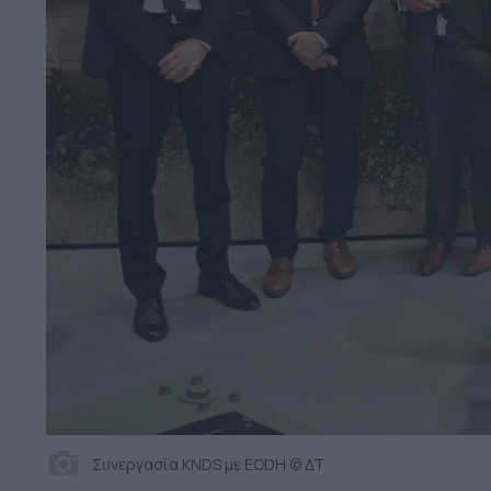
Συνεργασία KNDS με EODH © ΔΤ