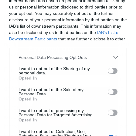
interest-based ads based on personal information utilized by
δήλωσαν οι ανωτέρω δικαιούχοι, όπως
us or personal information disclosed to third parties prior to
your opt-out. You may separately opt-out of the further
προβλέπει ο νόμος και η τιμή των μετοχών της
disclosure of your personal information by third parties on the
Εταιρείας θα προσδιοριστεί σύμφωνα με τον
IAB’s list of downstream participants. This information may
also be disclosed by us to third parties on the
IAB’s List of
Κανονισμό του Euronext Athens και την υπ’
Downstream Participants
that may further disclose it to other
αριθμ. 26 απόφαση του Διοικητικού Συμβουλίου
third parties.
Εγγραφή στο
του χρηματιστηρίου, ως τροποποιηθείσα ισχύει.
newsletter
Personal Data Processing Opt Outs
I want to opt-out of the Sharing of my
Για περισσότερες πληροφορίες, οι
personal data.
Opted In
ενδιαφερόμενοι μπορούν να ενημερώνονται
από το σχετικό έντυπο που είναι διαθέσιμο σε
I want to opt-out of the Sale of my
Personal Data.
ηλεκτρονική μορφή στην ιστοσελίδα της
Αποδέχομαι τους
όρους χρήσης
*
Opted In
και την πολιτική απορρήτου
Euronext Athens (www.athens.euronext.com)
I want to opt-out of processing my
Personal Data for Targeted Advertising.
και στην ιστοσελίδα της Εταιρείας
Εγγραφή
Opted In
(www.andromeda.eu) και να απευθύνονται στη
I want to opt-out of Collection, Use,
Retention, Sale, and/or Sharing of my