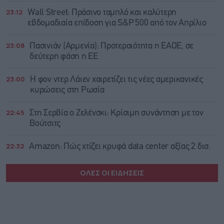
23:12
Wall Street: Πράσινο ταμπλό και καλύτερη
εβδομαδιαία επίδοση για S&P 500 από τον Απρίλιο
23:08
Πασινιάν (Αρμενία): Προτεραιότητα η ΕΑΟΕ, σε
δεύτερη φάση η ΕΕ
23:00
Η φον ντερ Λάιεν χαιρετίζει τις νέες αμερικανικές
κυρώσεις στη Ρωσία
22:45
Στη Σερβία ο Ζελένσκι: Κρίσιμη συνάντηση με τον
Βούτσιτς
22:32
Amazon: Πώς χτίζει κρυφά data center αξίας 2 δισ.
ΟΛΕΣ ΟΙ ΕΙΔΗΣΕΙΣ