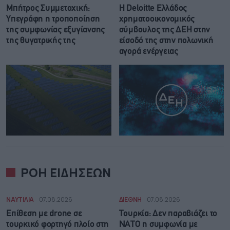
Μπήτρος Συμμετοχική:
Η Deloitte Ελλάδος
Υπεγράφη η τροποποίηση
χρηματοοικονομικός
της συμφωνίας εξυγίανσης
σύμβουλος της ΔΕΗ στην
της θυγατρικής της
είσοδό της στην πολωνική
αγορά ενέργειας
ΡΟΗ ΕΙΔΗΣΕΩΝ
ΝΑΥΤΙΛΙΑ
07.08.2026
ΔΙΕΘΝΗ
07.08.2026
Επίθεση με drone σε
Τουρκία: Δεν παραβιάζει το
τουρκικό φορτηγό πλοίο στη
ΝΑΤΟ η συμφωνία με