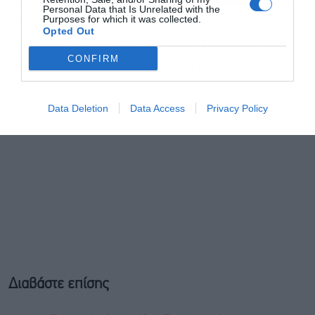
Μονάδα Εξυπηρέτησης Μετόχων της Εταιρείας
Personal Data that Is Unrelated with the
Purposes for which it was collected.
(Μονάδα Εξυπηρέτησης Μετόχων, οδός
Opted Out
Αριστείδου αρ. 1, 145 61 Κηφισιά, υπεύθυνη κ.
CONFIRM
Μαρία Μαρίνα Πρίντσιου τηλ. 210 6289341).
Data Deletion
Data Access
Privacy Policy
Διαβάστε επίσης