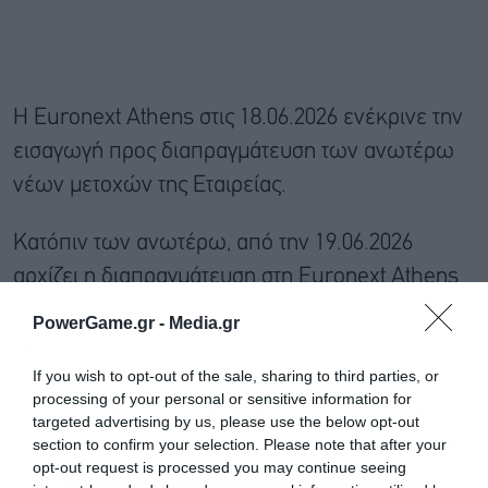
H Euronext Athens στις 18.06.2026 ενέκρινε την
εισαγωγή προς διαπραγμάτευση των ανωτέρω
νέων μετοχών της Εταιρείας.
Κατόπιν των ανωτέρω, από την 19.06.2026
αρχίζει η διαπραγμάτευση στη Euronext Athens
των 20.368 νέων κοινών, ονομαστικών, μετά
PowerGame.gr -
Media.gr
ψήφου μετοχών της Εταιρείας με ονομαστική
If you wish to opt-out of the sale, sharing to third parties, or
αξία €3,44. Από την ίδια ημερομηνία, οι μετοχές
processing of your personal or sensitive information for
αυτές θα έχουν καταχωρηθεί στα αρχεία της
targeted advertising by us, please use the below opt-out
Euronext Securities Athens και στις μερίδες και
section to confirm your selection. Please note that after your
opt-out request is processed you may continue seeing
λογαριασμούς αξιογράφων στο Σ.Α.Τ. που