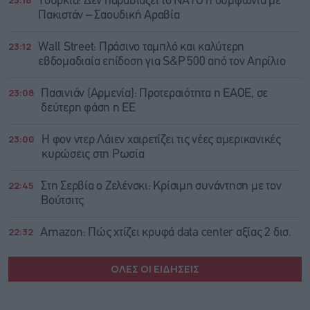
Τουρκία: Δεν παραβιάζει το ΝΑΤΟ η συμφωνία με
Πακιστάν – Σαουδική Αραβία
23:12
Wall Street: Πράσινο ταμπλό και καλύτερη
εβδομαδιαία επίδοση για S&P 500 από τον Απρίλιο
23:08
Πασινιάν (Αρμενία): Προτεραιότητα η ΕΑΟΕ, σε
δεύτερη φάση η ΕΕ
23:00
Η φον ντερ Λάιεν χαιρετίζει τις νέες αμερικανικές
κυρώσεις στη Ρωσία
22:45
Στη Σερβία ο Ζελένσκι: Κρίσιμη συνάντηση με τον
Βούτσιτς
22:32
Amazon: Πώς χτίζει κρυφά data center αξίας 2 δισ.
ΟΛΕΣ ΟΙ ΕΙΔΗΣΕΙΣ