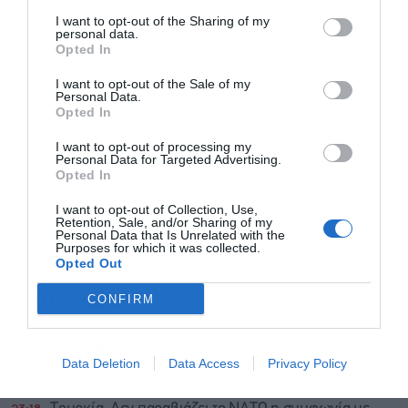
TAGS:
AQUA CARPATICA
ΕΠΕΝΔΥΣΕΙΣ
ΡΟΥΜΑΝΙΑ
I want to opt-out of the Sharing of my
personal data.
Opted In
I want to opt-out of the Sale of my
Personal Data.
Opted In
I want to opt-out of processing my
Personal Data for Targeted Advertising.
Opted In
I want to opt-out of Collection, Use,
Retention, Sale, and/or Sharing of my
Personal Data that Is Unrelated with the
Purposes for which it was collected.
Opted Out
ΡΟΗ ΕΙΔΗΣΕΩΝ
ΔΗΜΟΦΙΛΗ
CONFIRM
23:25
Επίθεση με drone σε τουρκικό φορτηγό πλοίο στη
Data Deletion
Data Access
Privacy Policy
Μαύρη Θάλασσα
23:18