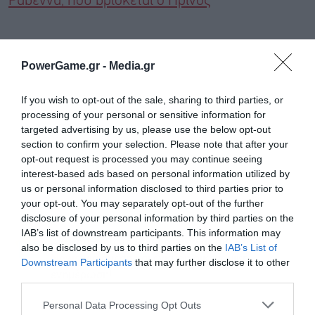
Ραβέννα, πού βρίσκεται ο Πρίνος
PowerGame.gr -
Media.gr
If you wish to opt-out of the sale, sharing to third parties, or
processing of your personal or sensitive information for
targeted advertising by us, please use the below opt-out
section to confirm your selection. Please note that after your
opt-out request is processed you may continue seeing
interest-based ads based on personal information utilized by
us or personal information disclosed to third parties prior to
your opt-out. You may separately opt-out of the further
disclosure of your personal information by third parties on the
IAB’s list of downstream participants. This information may
Ακολουθήστε το Powergame.gr στο
Google
also be disclosed by us to third parties on the
IAB’s List of
για άμεση και έγκυρη οικονομική
News
Downstream Participants
that may further disclose it to other
ενημέρωση!
third parties.
Personal Data Processing Opt Outs