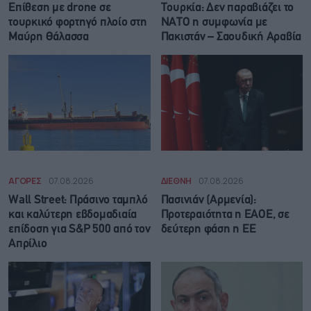
Επίθεση με drone σε
Τουρκία: Δεν παραβιάζει το
τουρκικό φορτηγό πλοίο στη
ΝΑΤΟ η συμφωνία με
Μαύρη Θάλασσα
Πακιστάν – Σαουδική Αραβία
ΑΓΟΡΕΣ
07.08.2026
ΔΙΕΘΝΗ
07.08.2026
Wall Street: Πράσινο ταμπλό
Πασινιάν (Αρμενία):
και καλύτερη εβδομαδιαία
Προτεραιότητα η ΕΑΟΕ, σε
επίδοση για S&P 500 από τον
δεύτερη φάση η ΕΕ
Απρίλιο