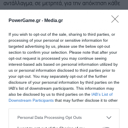
αντάλλαγμα, σε μετρητά, για την απόκτηση κάθε
Μετοχής της Δημόσιας Πρότασης, η οποία θα του
PowerGame.gr -
Media.gr
προσφερθεί νομίμως και εγκύρως (στο εξής οι
«Προσφερόμενες Μετοχές») κατά τη διάρκεια
If you wish to opt-out of the sale, sharing to third parties, or
της περιόδου αποδοχής της Δημόσιας Πρότασης
processing of your personal or sensitive information for
targeted advertising by us, please use the below opt-out
(όπως ορίζεται παρακάτω), ανέρχεται σε €1,93
section to confirm your selection. Please note that after your
(στο εξής το «Προσφερόμενο Αντάλλαγμα»).
opt-out request is processed you may continue seeing
interest-based ads based on personal information utilized by
us or personal information disclosed to third parties prior to
Σχετικά με το Προσφερόμενο Αντάλλαγμα
your opt-out. You may separately opt-out of the further
σημειώνονται τα εξής:
disclosure of your personal information by third parties on the
IAB’s list of downstream participants. This information may
also be disclosed by us to third parties on the
IAB’s List of
Downstream Participants
that may further disclose it to other
third parties.
Εγγραφή στο
newsletter
Personal Data Processing Opt Outs