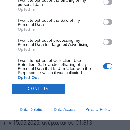
I want to opt-out of the Sharing of my
personal data.
Opted In
I want to opt-out of the Sale of my
Personal Data.
Αποδέχομαι τους
όρους χρήσης
*
Opted In
και την πολιτική απορρήτου
I want to opt-out of processing my
1) η μέση χρηματιστηριακή τιμή της Μετοχής
Personal Data for Targeted Advertising.
Εγγραφή
Opted In
σταθμισμένη με τον όγκο συναλλαγών κατά τους
έξι (6) μήνες που προηγούνται της Ημερομηνίας
I want to opt-out of Collection, Use,
Retention, Sale, and/or Sharing of my
Personal Data that Is Unrelated with the
Δημιουργίας Υποχρέωσης Υποβολής Δημόσιας
Purposes for which it was collected.
Opted Out
Πρότασης, όπως αυτή η τιμή ορίζεται στο άρθρο
2, περίπτωση (ι) και στο άρθρο 9 παρ. 4 του
CONFIRM
Νόμου, κατά τους τελευταίους έξι (6) μήνες που
προηγούνται της Ημερομηνίας Δημιουργίας
Data Deletion
Data Access
Privacy Policy
Υποχρέωσης Υποβολής Δημόσιας Πρότασης, ήτοι
την 15.05.2025, ανέρχεται σε €1,813