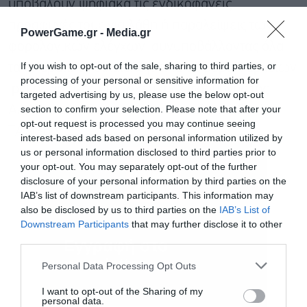
υποβάλουν ψηφιακά τις ενδικοφανείς
προσφυγές τους για λάθη ή παραλείψεις των
PowerGame.gr -
Media.gr
φορολογικών ελέγχων, συνυποβάλλοντας όλα
If you wish to opt-out of the sale, sharing to third parties, or
τα απαραίτητα δικαιολογητικά σε μορφή αρχείων
processing of your personal or sensitive information for
.pdf ή .zip μέσω της σχετικής εφαρμογής της
targeted advertising by us, please use the below opt-out
section to confirm your selection. Please note that after your
ΑΑΔΕ, με χρήση των προσωπικών κωδικών
opt-out request is processed you may continue seeing
TAXISnet.
interest-based ads based on personal information utilized by
us or personal information disclosed to third parties prior to
your opt-out. You may separately opt-out of the further
disclosure of your personal information by third parties on the
IAB’s list of downstream participants. This information may
also be disclosed by us to third parties on the
IAB’s List of
Downstream Participants
that may further disclose it to other
third parties.
Εγγραφή στο
newsletter
Personal Data Processing Opt Outs
I want to opt-out of the Sharing of my
personal data.