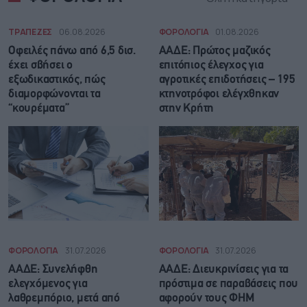
ΤΡΑΠΕΖΕΣ
06.08.2026
ΦΟΡΟΛΟΓΙΑ
01.08.2026
Οφειλές πάνω από 6,5 δισ.
ΑΑΔΕ: Πρώτος μαζικός
έχει σβήσει ο
επιτόπιος έλεγχος για
εξωδικαστικός, πώς
αγροτικές επιδοτήσεις – 195
διαμορφώνονται τα
κτηνοτρόφοι ελέγχθηκαν
“κουρέματα”
στην Κρήτη
ΦΟΡΟΛΟΓΙΑ
31.07.2026
ΦΟΡΟΛΟΓΙΑ
31.07.2026
ΑΑΔΕ: Συνελήφθη
ΑΑΔΕ: Διευκρινίσεις για τα
ελεγχόμενος για
πρόστιμα σε παραβάσεις που
λαθρεμπόριο, μετά από
αφορούν τους ΦΗΜ