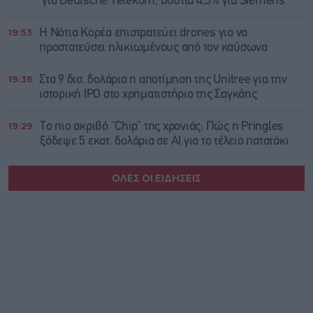
για Deutsche Telekom, βουτιά 4,5% για Siemens
19:53
Η Νότια Κορέα επιστρατεύει drones για να
προστατεύσει ηλικιωμένους από τον καύσωνα
19:38
Στα 9 δισ. δολάρια η αποτίμηση της Unitree για την
ιστορική IPO στο χρηματιστήριο της Σαγκάης
19:29
Το πιο ακριβό “Chip” της χρονιάς: Πώς η Pringles
ξόδεψε 5 εκατ. δολάρια σε AI για το τέλειο πατατάκι
ΟΛΕΣ ΟΙ ΕΙΔΗΣΕΙΣ