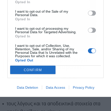
Opted In
I want to opt-out of the Sale of my
Στην περίπτωση νομικών προσώπων ή νομικών
Personal Data.
Αποδέχομαι τους
όρους χρήσης
*
Opted In
οντοτήτων, όταν η προσφυγή κατατίθεται από τον
και την πολιτική απορρήτου
I want to opt-out of processing my
νόμιμο εκπρόσωπο, η διαδικασία
Personal Data for Targeted Advertising.
Εγγραφή
Opted In
πραγματοποιείται με τη χρήση των προσωπικών
κωδικών πρόσβασης του εκπροσώπου.
I want to opt-out of Collection, Use,
Retention, Sale, and/or Sharing of my
Personal Data that Is Unrelated with the
Purposes for which it was collected.
Η ενδικοφανής προσφυγή
Opted Out
πρέπει να περιλαμβάνει:
CONFIRM
τα ακριβή στοιχεία του υπόχρεου,
Data Deletion
Data Access
Privacy Policy
την πράξη που προσβάλλεται,
τους λόγους και τα αποδεικτικά στοιχεία στα