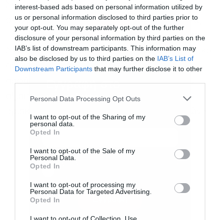
Συνεχίζουμε με συνέπεια να επενδύουμε σε
interest-based ads based on personal information utilized by
us or personal information disclosed to third parties prior to
σύγχρονα ψηφιακά εργαλεία και παρεμβάσεις
your opt-out. You may separately opt-out of the further
που ενισχύουν την αποτελεσματικότητα και τη
disclosure of your personal information by third parties on the
IAB’s list of downstream participants. This information may
διαφάνεια, διαμορφώνοντας ένα πιο λειτουργικό,
also be disclosed by us to third parties on the
IAB’s List of
αξιόπιστο και φιλικό σύστημα κοινωνικής
Downstream Participants
that may further disclose it to other
third parties.
ασφάλισης. Στόχος μας είναι ένα κράτος που
Εγγραφή στο
newsletter
αξιοποιεί την καινοτομία στην πράξη, για να
Personal Data Processing Opt Outs
βρίσκεται πιο κοντά στις ανάγκες των πολιτών».
I want to opt-out of the Sharing of my
personal data.
Opted In
I want to opt-out of the Sale of my
Personal Data.
Αποδέχομαι τους
όρους χρήσης
*
Opted In
και την πολιτική απορρήτου
I want to opt-out of processing my
Personal Data for Targeted Advertising.
Εγγραφή
Opted In
I want to opt-out of Collection, Use,