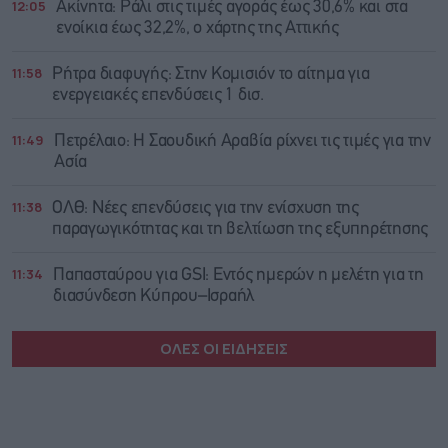
12:05
Ακίνητα: Ράλι στις τιμές αγοράς έως 30,6% και στα
ενοίκια έως 32,2%, ο χάρτης της Αττικής
11:58
Ρήτρα διαφυγής: Στην Κομισιόν το αίτημα για
ενεργειακές επενδύσεις 1 δισ.
11:49
Πετρέλαιο: Η Σαουδική Αραβία ρίχνει τις τιμές για την
Ασία
11:38
ΟΛΘ: Νέες επενδύσεις για την ενίσχυση της
παραγωγικότητας και τη βελτίωση της εξυπηρέτησης
11:34
Παπασταύρου για GSI: Εντός ημερών η μελέτη για τη
διασύνδεση Κύπρου–Ισραήλ
ΟΛΕΣ ΟΙ ΕΙΔΗΣΕΙΣ