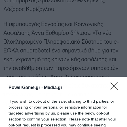
και δήμαρχος Αμπελοκήπων-Μενεμένης,
Λάζαρος Κυρίζογλου.
Η υφυπουργός Εργασίας και Κοινωνικής
Ασφάλισης Άννα Ευθυμίου δήλωσε: «Το νέο
Ολοκληρωμένο Πληροφοριακό Σύστημα του e-
ΕΦΚΑ σηματοδοτεί ένα σημαντικό βήμα για τον
εκσυγχρονισμό της κοινωνικής ασφάλισης και
την αναβάθμιση των παρεχόμενων υπηρεσιών
προς τους πολίτες. Αποτελεί μια ουσιαστική
μεταρρύθμιση που αξιοποιεί τις δυνατότητες της
PowerGame.gr -
Media.gr
τεχνολογίας, με στόχο τη μείωση της
If you wish to opt-out of the sale, sharing to third parties, or
γραφειοκρατίας, την επιτάχυνση των
processing of your personal or sensitive information for
διαδικασιών και τη βελτίωση της καθημερινής
targeted advertising by us, please use the below opt-out
section to confirm your selection. Please note that after your
εξυπηρέτησης ασφαλισμένων και επιχειρήσεων.
opt-out request is processed you may continue seeing