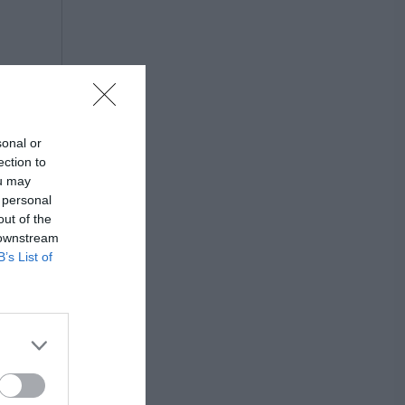
sonal or
ection to
ou may
 personal
out of the
 downstream
B’s List of