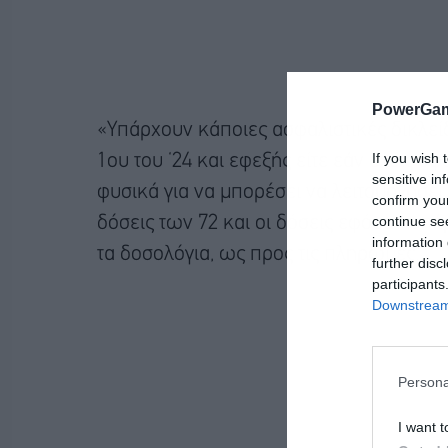
PowerGam
«Υπάρχουν κάποιες ασφαλιστικές δικλείδ
If you wish 
1ου του ‘24 και εφεξής είτε εάν έχεις οφε
sensitive in
φυσικά για να μπορέσει να λειτουργήσει
confirm you
continue se
δόσεις των 72 και οι δόσεις εφόσον υπάρ
information 
τα δοσολόγια, ως προς τις πληρωμές.
further disc
participants
Downstream 
Persona
I want t