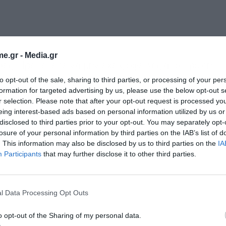
e.gr -
Media.gr
ες. Πρέπει είτε να μην έχεις οφειλές από πρώτη
to opt-out of the sale, sharing to third parties, or processing of your per
ιλές να τις έχεις ρυθμίσει σε έως 24 δόσεις. Και
formation for targeted advertising by us, please use the below opt-out s
 στον χρόνο, θα πρέπει να πληρώνονται και οι
r selection. Please note that after your opt-out request is processed y
eing interest-based ads based on personal information utilized by us or
χει ρύθμιση των ‘24, να είμαστε τυπικοί ως προς
disclosed to third parties prior to your opt-out. You may separately opt-
losure of your personal information by third parties on the IAB’s list of
. This information may also be disclosed by us to third parties on the
IA
Participants
that may further disclose it to other third parties.
l Data Processing Opt Outs
o opt-out of the Sharing of my personal data.