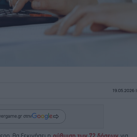
19.05.2026 |
wergame.gr στην
ερο, θα ξεκινήσει η
ρύθμιση των 72 δόσεων
για