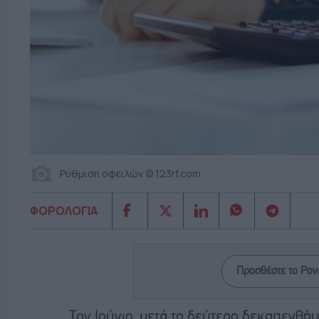
Ρύθμιση οφειλών © 123rf.com
ΦΟΡΟΛΟΓΙΑ
Προσθέστε το Po
Τον Ιούνιο, μετά το δεύτερο δεκαπενθήμ