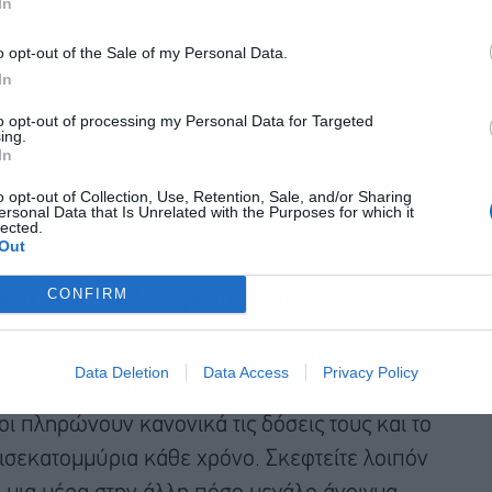
In
o opt-out of the Sale of my Personal Data.
In
to opt-out of processing my Personal Data for Targeted
σει ότι δυνητικά ωφελούνται εκατοντάδες χιλιάδες
ing.
In
2 εκατομμύρια φυσικά πρόσωπα ότι δυνητικά
 πρέπει να πω και κάτι. Το 90% των
o opt-out of Collection, Use, Retention, Sale, and/or Sharing
ersonal Data that Is Unrelated with the Purposes for which it
lected.
ρο του 12ου του ‘23 και αυτό είναι μια απάντηση
Out
α χρέη προ του 12ου ‘23, ακριβώς γιατί 9 στα 10
CONFIRM
ία είναι οφειλές προ του 12ου του ‘23.
ν εφαρμόσαμε τις 72 δόσεις μέχρι και για χρέη
Data Deletion
Data Access
Privacy Policy
υτή τη στιγμή υπάρχουν εκατοντάδες χιλιάδες
οι πληρώνουν κανονικά τις δόσεις τους και το
ισεκατομμύρια κάθε χρόνο. Σκεφτείτε λοιπόν