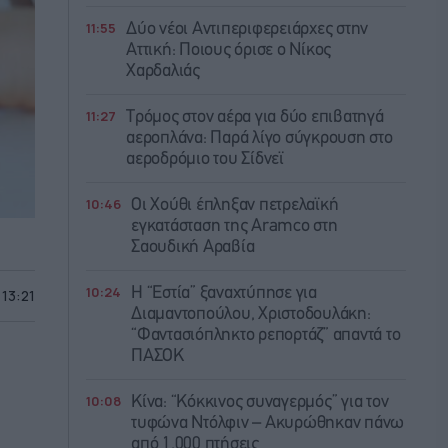
11:55
Δύο νέοι Αντιπεριφερειάρχες στην
Αττική: Ποιους όρισε ο Νίκος
Χαρδαλιάς
11:27
Τρόμος στον αέρα για δύο επιβατηγά
αεροπλάνα: Παρά λίγο σύγκρουση στο
αεροδρόμιο του Σίδνεϊ
10:46
Οι Χούθι έπληξαν πετρελαϊκή
εγκατάσταση της Aramco στη
Σαουδική Αραβία
10:24
Η “Εστία” ξαναχτύπησε για
 13:21
Διαμαντοπούλου, Χριστοδουλάκη:
“Φαντασιόπληκτο ρεπορτάζ” απαντά το
ΠΑΣΟΚ
10:08
Κίνα: “Κόκκινος συναγερμός” για τον
τυφώνα Ντόλφιν – Ακυρώθηκαν πάνω
από 1.000 πτήσεις