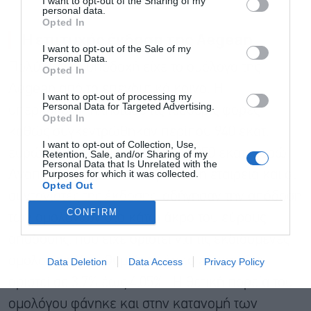
I want to opt-out of the Sharing of my
personal data.
Opted In
Η επιτυχής έκδοση της Aegean
I want to opt-out of the Sale of my
Personal Data.
Πολύ θετική υποδοχή είχε το ομόλογο της
Αποδέχομαι τους
όρους χρήσης
*
Opted In
και την πολιτική απορρήτου
Aegean από το επενδυτικό κοινό. Η
I want to opt-out of processing my
Personal Data for Targeted Advertising.
υπερκάλυψη πλησίασε τις τέσσερις φορές
Εγγραφή
Opted In
καθώς συγκεντρώθηκαν περίπου 940 εκατ.
I want to opt-out of Collection, Use,
ευρώ, όταν η εταιρεία ζητούσε 250 εκατ. ευρώ.
Retention, Sale, and/or Sharing of my
Personal Data that Is Unrelated with the
Purposes for which it was collected.
Αναπόφευκτα με τέτοια ζήτηση, η εταιρεία και οι
Opted Out
συντονιστές της έκδοσης, οδήγησαν την απόδοση
CONFIRM
των ομολογιών στο κάτω άκρο του εύρους
απόδοσης, που είχε οριστεί για τις εκδιδόμενες
ομολογίες. Υπενθυμίζεται ότι το εύρος είχε
Data Deletion
Data Access
Privacy Policy
οριστεί σε 3,7% έως 4,05%. Η θετική πορεία του
ομολόγου φάνηκε και στην κατανομή των