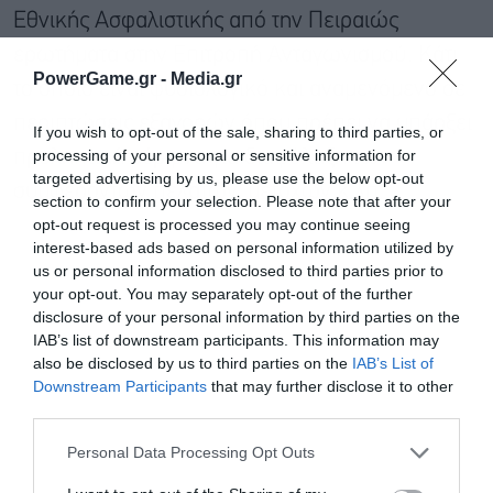
Εθνικής Ασφαλιστικής από την Πειραιώς
ερωτήματα στην Επιτροπή Ανταγωνισμού. Κάτι
PowerGame.gr -
Media.gr
το οποίο είναι φυσιολογικό και αναμενόμενο σε
περιπτώσεις εξαγορών όπου πρέπει να υπάρξει
If you wish to opt-out of the sale, sharing to third parties, or
processing of your personal or sensitive information for
προληπτική μέριμνα για διαφύλαξη των
targeted advertising by us, please use the below opt-out
συμφερόντων πελατών, μετόχων κ.λπ.
section to confirm your selection. Please note that after your
opt-out request is processed you may continue seeing
interest-based ads based on personal information utilized by
us or personal information disclosed to third parties prior to
your opt-out. You may separately opt-out of the further
disclosure of your personal information by third parties on the
IAB’s list of downstream participants. This information may
also be disclosed by us to third parties on the
IAB’s List of
Downstream Participants
that may further disclose it to other
third parties.
Εγγραφή στο
newsletter
Personal Data Processing Opt Outs