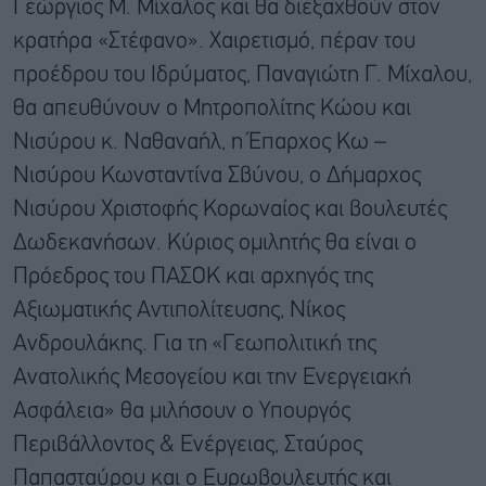
Γεώργιος Μ. Μίχαλος και θα διεξαχθούν στον
κρατήρα «Στέφανο». Χαιρετισμό, πέραν του
προέδρου του Ιδρύματος, Παναγιώτη Γ. Μίχαλου,
θα απευθύνουν ο Μητροπολίτης Κώου και
Νισύρου κ. Ναθαναήλ, η Έπαρχος Κω –
Νισύρου Κωνσταντίνα Σβύνου, ο Δήμαρχος
Νισύρου Χριστοφής Κορωναίος και βουλευτές
Δωδεκανήσων. Κύριος ομιλητής θα είναι ο
Πρόεδρος του ΠΑΣΟΚ και αρχηγός της
Αξιωματικής Αντιπολίτευσης, Νίκος
Ανδρουλάκης. Για τη «Γεωπολιτική της
Ανατολικής Μεσογείου και την Ενεργειακή
Ασφάλεια» θα μιλήσουν ο Υπουργός
Περιβάλλοντος & Ενέργειας, Σταύρος
Παπασταύρου και ο Ευρωβουλευτής και