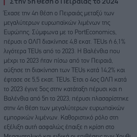
Στην 5η θέση ο Πειραιάς το 2024
Έχασε την 4η θέση ο Πειραιάς μεταξύ των
μεγαλύτερων ευρωπαϊκών λιμένων της
Ευρώπης. Σύμφωνα με το PortEconomics,
πέρυσι ο ΟΛΠ διακίνησε 4,8 εκατ. TEUs ή 6,1%
λιγότερα TEUs από το 2023. Η Βαλένθια που
μέχρι το 2023 ήταν πίσω από τον Πειραιά,
αύξησε τη διακίνηση των TEUs κατά 14,2% και
έφτασε σε 5,5 εκατ. TEUs. Έτσι ο 4ος ΟΛΠ κατά
το 2023 έγινε 5ος στην κατάταξη πέρυσι και η
Βαλένθια από 5η το 2023, πέρυσι πλασαρίστηκε
στην 4η θέση των μεγαλύτερων ευρωπαϊκών
εμπορικών λιμένων. Καθοριστικό ρόλο στη
εξέλιξη αυτή ασφαλώς έπαιξε η κρίση στο
Μεσανατολικό και ειδικά οι επιθέσεις των Χουθι