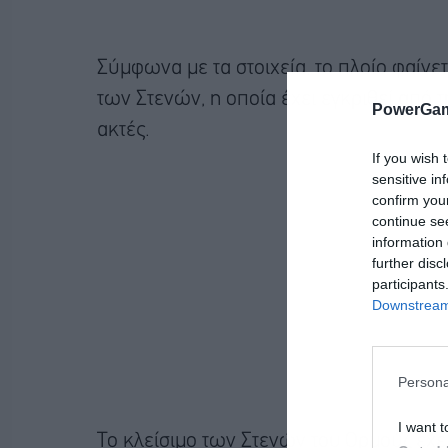
Σύμφωνα με τα στοιχεία, το πλοίο φαίν
των Στενών, η οποία έχει εγκριθεί από τη
PowerGam
ακτές.
If you wish 
sensitive in
confirm you
continue se
information 
further disc
participants
Downstream 
Persona
I want t
Το κλείσιμο των Στενών του Ορμούζ έχει