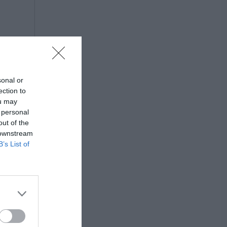
sonal or
ection to
ou may
 personal
out of the
 downstream
B’s List of