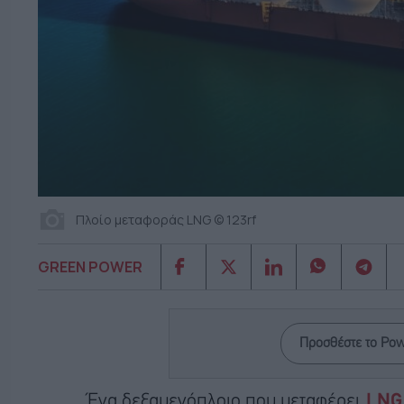
Πλοίο μεταφοράς LNG © 123rf
GREEN POWER
Προσθέστε το Po
Ένα δεξαμενόπλοιο που μεταφέρει
LNG