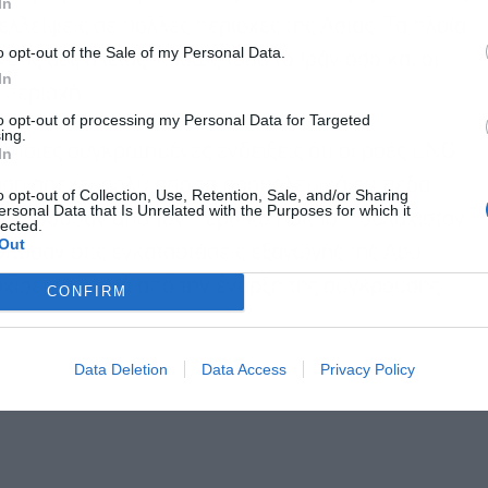
In
ελλείψεις σε πολλές περιοχές της Ασίας. Τα πλοία
o opt-out of the Sale of my Personal Data.
ους ασφαλείας, καθώς τόσο το Ιράν όσο και οι
In
 περιοχή.
to opt-out of processing my Personal Data for Targeted
ing.
ι κάποιες συγκρατημένες ενδείξεις ότι οι ροές LNG
In
αση απέχει πολύ από τα προπολεμικά επίπεδα,
o opt-out of Collection, Use, Retention, Sale, and/or Sharing
ersonal Data that Is Unrelated with the Purposes for which it
ναχωρούσαν από τον Περσικό Κόλπο. Τουλάχιστον
lected.
Out
ωσαν στις εγκαταστάσεις εξαγωγής της Abu
σχίσει τα Στενά από την έναρξη της σύγκρουσης.
CONFIRM
Data Deletion
Data Access
Privacy Policy