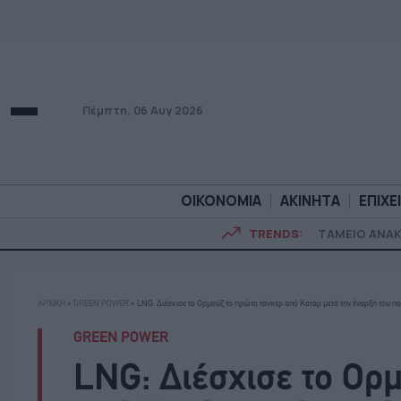
Πέμπτη, 06 Αυγ 2026
ΟΙΚΟΝΟΜΙΑ
ΑΚΙΝΗΤΑ
ΕΠΙΧΕ
TRENDS:
ΤΑΜΕΙΟ ΑΝΑ
ΟΙΚΟΝΟΜΙΑ
ΑΚΙΝΗΤ
ΑΡΧΙΚΗ
»
GREEN POWER
»
LNG: Διέσχισε το Ορμούζ το πρώτο τάνκερ από Κατάρ μετά την έναρξη του π
GREEN POWER
LNG: Διέσχισε το Ορ