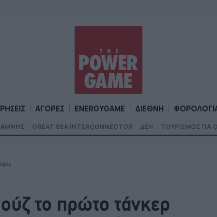
ΙΡΗΣΕΙΣ
ΑΓΟΡΕΣ
ENERGYGAME
ΔΙΕΘΝΗ
ΦΟΡΟΛΟΓΙ
ΚΑΜΨΗΣ
GREAT SEA INTERCONNECTOR
ΔΕΗ
ΤΟΥΡΙΣΜΟΣ ΓΙΑ 
Α
ΕΠΙΧΕΙΡΗΣΕΙΣ
ΑΓΟΡΕΣ
ENERGYGAME
ΔΙΕΘΝΗ
Φ
ολέμου
μούζ το πρώτο τάνκερ