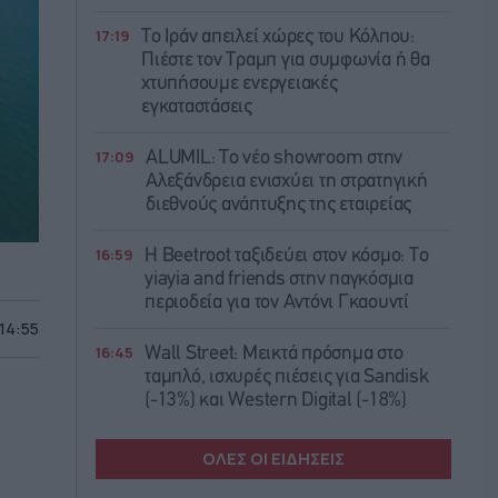
17:19
Το Ιράν απειλεί χώρες του Κόλπου:
Πιέστε τον Τραμπ για συμφωνία ή θα
χτυπήσουμε ενεργειακές
εγκαταστάσεις
17:09
ALUMIL: Το νέο showroom στην
Αλεξάνδρεια ενισχύει τη στρατηγική
διεθνούς ανάπτυξης της εταιρείας
16:59
Η Beetroot ταξιδεύει στον κόσμο: Το
yiayia and friends στην παγκόσμια
περιοδεία για τον Αντόνι Γκαουντί
 14:55
16:45
Wall Street: Μεικτά πρόσημα στο
ταμπλό, ισχυρές πιέσεις για Sandisk
(-13%) και Western Digital (-18%)
ΟΛΕΣ ΟΙ ΕΙΔΗΣΕΙΣ