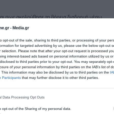
εται πως ακολούθησε τη βόρεια διαδρομή μέσω
ν Τεχεράνη, και κινείται κοντά στις ιρανικές
e.gr -
Media.gr
to opt-out of the sale, sharing to third parties, or processing of your per
formation for targeted advertising by us, please use the below opt-out s
r selection. Please note that after your opt-out request is processed y
eing interest-based ads based on personal information utilized by us or
disclosed to third parties prior to your opt-out. You may separately opt-
losure of your personal information by third parties on the IAB’s list of
. This information may also be disclosed by us to third parties on the
IA
Participants
that may further disclose it to other third parties.
l Data Processing Opt Outs
o opt-out of the Sharing of my personal data.
 περιορίσει σημαντικά τις παγκόσμιες προμήθειες