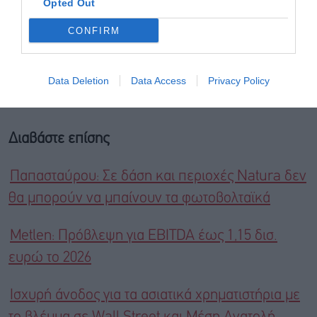
Opted Out
CONFIRM
Data Deletion
Data Access
Privacy Policy
Διαβάστε επίσης
Παπασταύρου: Σε δάση και περιοχές Natura δεν
θα μπορούν να μπαίνουν τα φωτοβολταϊκά
Metlen: Πρόβλεψη για EBITDA έως 1,15 δισ.
ευρώ το 2026
Ισχυρή άνοδος για τα ασιατικά χρηματιστήρια με