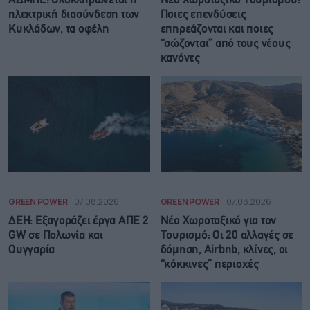
ΑΔΜΗΕ: Ολοκληρώνεται η
Νέο Χωροταξικό Τουρισμού:
ηλεκτρική διασύνδεση των
Ποιες επενδύσεις
Κυκλάδων, τα οφέλη
επηρεάζονται και ποιες
“σώζονται” από τους νέους
κανόνες
GREEN POWER
07.08.2026
GREEN POWER
07.08.2026
ΔΕΗ: Εξαγοράζει έργα ΑΠΕ 2
Νέο Χωροταξικό για τον
GW σε Πολωνία και
Τουρισμό: Οι 20 αλλαγές σε
Ουγγαρία
δόμηση, Airbnb, κλίνες, οι
“κόκκινες” περιοχές