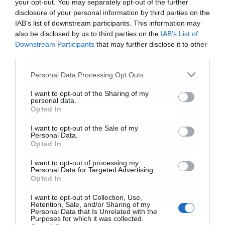
αλιεία και την προστασία του θαλάσσιου
your opt-out. You may separately opt-out of the further
disclosure of your personal information by third parties on the
περιβάλλοντος, συμφωνίες που ο κ.
IAB’s list of downstream participants. This information may
Παπασταύρου χαρακτήρισε ως αυξημένου
also be disclosed by us to third parties on the
IAB’s List of
Downstream Participants
that may further disclose it to other
ενδιαφέροντος για την Ελλάδα.
third parties.
Εγγραφή στο
newsletter
Οι δύο Υπουργοί συμφώνησαν στην περαιτέρω
Personal Data Processing Opt Outs
ενίσχυση της στενής συνεργασίας και ανταλλαγής
I want to opt-out of the Sharing of my
personal data.
τεχνογνωσίας στην προστασία του φυσικού
Opted In
περιβάλλοντος και την αντιμετώπιση της
I want to opt-out of the Sale of my
Personal Data.
κλιματικής αλλαγής. Τέλος, ο κ. Παπασταύρου
Αποδέχομαι τους
όρους χρήσης
*
Opted In
προσκάλεσε τη Γαλλίδα Υπουργό να επισκεφθεί
και την πολιτική απορρήτου
I want to opt-out of processing my
σύντομα τη χώρα μας.
Personal Data for Targeted Advertising.
Εγγραφή
Opted In
I want to opt-out of Collection, Use,
Retention, Sale, and/or Sharing of my
Personal Data that Is Unrelated with the
Purposes for which it was collected.