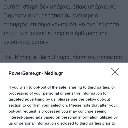
αυτή τη στιγμή δεν υπάρχει, όπως υπάρχει για
βιομηχανία και αεροπορία» ανέφερε ο
Υπουργός, επισημαίνοντας ότι, «η αναθεώρηση
του ETS αποτελεί ευκαιρία διόρθωσης της
ανισότητας αυτής».
Η κ. Monique Barbut παρουσίασε τον πρόσφατο
ενεργειακό νόμο που πέρασε από τη Γαλλική
PowerGame.gr -
Media.gr
Εθνοσυνέλευση, καθώς και καινοτόμα
προγράμματα εξηλεκτρισμού, που τίθενται σε
If you wish to opt-out of the sale, sharing to third parties, or
εφαρμογή στη Γαλλία. Ακόμα, ενημέρωσε τον
processing of your personal or sensitive information for
targeted advertising by us, please use the below opt-out
Έλληνα ομόλογό της για τις συμφωνίες που
section to confirm your selection. Please note that after your
υπεγράφησαν στο πλαίσιο της G7 στο Παρίσι, και
opt-out request is processed you may continue seeing
interest-based ads based on personal information utilized by
ειδικότερα αυτές που αφορούν στην παράνομη
us or personal information disclosed to third parties prior to