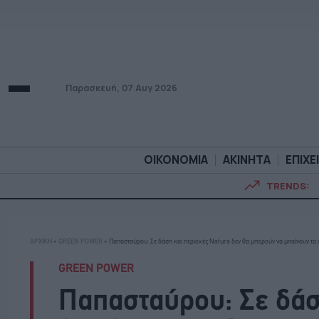
Παρασκευή, 07 Αυγ 2026
ΟΙΚΟΝΟΜΙΑ
ΑΚΙΝΗΤΑ
ΕΠΙΧΕ
TRENDS:
ΟΙΚΟΝΟΜΙΑ
ΑΚΙΝΗΤ
ΑΡΧΙΚΗ
»
GREEN POWER
»
Παπασταύρου: Σε δάση και περιοχές Natura δεν θα μπορούν να μπαίνουν τα
GREEN POWER
Παπασταύρου: Σε δάσ