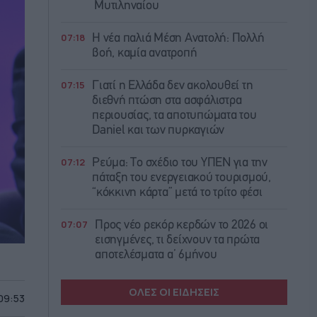
Μυτιληναίου
07:18
Η νέα παλιά Μέση Ανατολή: Πολλή
βοή, καμία ανατροπή
07:15
Γιατί η Ελλάδα δεν ακολουθεί τη
διεθνή πτώση στα ασφάλιστρα
περιουσίας, τα αποτυπώματα του
Daniel και των πυρκαγιών
07:12
Ρεύμα: Το σχέδιο του ΥΠΕΝ για την
πάταξη του ενεργειακού τουρισμού,
“κόκκινη κάρτα” μετά το τρίτο φέσι
07:07
Προς νέο ρεκόρ κερδών το 2026 οι
εισηγμένες, τι δείχνουν τα πρώτα
αποτελέσματα α’ 6μήνου
ΟΛΕΣ ΟΙ ΕΙΔΗΣΕΙΣ
 09:53