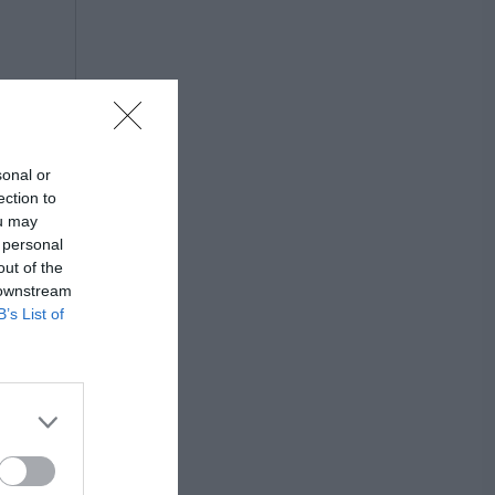
sonal or
ection to
ou may
 personal
out of the
 downstream
B’s List of