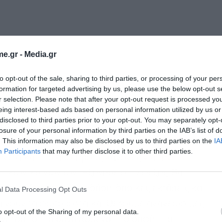
e.gr -
Media.gr
to opt-out of the sale, sharing to third parties, or processing of your per
formation for targeted advertising by us, please use the below opt-out s
r selection. Please note that after your opt-out request is processed y
eing interest-based ads based on personal information utilized by us or
disclosed to third parties prior to your opt-out. You may separately opt-
σιο (ΕΧΠ) για τις ΑΠΕ, το οποίο τίθεται από
losure of your personal information by third parties on the IAB’s list of
. This information may also be disclosed by us to third parties on the
IA
πασταύρου είπε ότι δημιουργεί ένα πλαίσιο
Participants
that may further disclose it to other third parties.
εια και πιο αυστηρούς κανόνες για την
πικών κοινωνιών. Εξήγησε ότι, εφεξής, θα
ραμμίζοντας ότι σε «δάση, δασικές εκτάσεις και
l Data Processing Opt Outs
αίνουν τα φωτοβολταϊκά. Θέλουμε ανανεώσιμες
o opt-out of the Sharing of my personal data.
ναν τρόπο πιο οργανωμένο, πιο σαφή, πιο