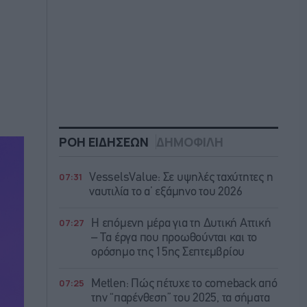
ΡΟΗ ΕΙΔΗΣΕΩΝ
ΔΗΜΟΦΙΛΗ
07:31
VesselsValue: Σε υψηλές ταχύτητες η
ναυτιλία το α’ εξάμηνο του 2026
07:27
Η επόμενη μέρα για τη Δυτική Αττική
– Τα έργα που προωθούνται και το
ορόσημο της 15ης Σεπτεμβρίου
07:25
Metlen: Πώς πέτυχε το comeback από
την “παρένθεση” του 2025, τα σήματα