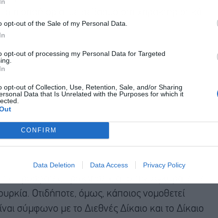
In
οια σαφή όρια, με σεβασμό στα χαρακτηριστικά
o opt-out of the Sale of my Personal Data.
In
to opt-out of processing my Personal Data for Targeted
ing.
In
o opt-out of Collection, Use, Retention, Sale, and/or Sharing
ersonal Data that Is Unrelated with the Purposes for which it
lected.
Out
CONFIRM
Data Deletion
Data Access
Privacy Policy
 τις πρόσφατες προκλήσεις από την Άγκυρα, είπε:
ουρκία. Οτιδήποτε, όμως, κάποιος νομοθετεί
ίναι σύμφωνο με το Διεθνές Δίκαιο και το Δίκαιο