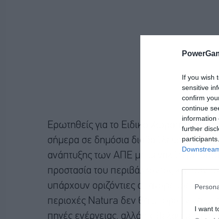
PowerGam
If you wish 
sensitive in
confirm you
continue se
information 
Ερωτηθείς για το Ειδικό Χωροταξικό Πλαί
further disc
participants
σήμερα σε δημόσια διαβούλευση, ο κ. Πα
Downstream 
ανάπτυξης των ΑΠΕ με μεγαλύτερη σαφήν
προστασία του περιβάλλοντος και των το
υπάρχουν οριζόντιες απαγορεύσεις, υπογ
Persona
περιοχές Natura δεν θα μπορούν να μπ
I want t
πηγές ενέργειας, αλλά τις θέλουμε με έ