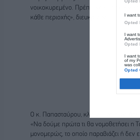
Opted 
νοικοκυρεμένο. Πρέπει να υπάρχουν κάπ
I want t
κάθε περιοχής», διευκρίνισε.
Opted 
I want 
Advertis
Opted 
I want t
of my P
was col
Opted 
Ο κ. Παπασταύρου, κληθείς να σχολιάσει
«Να δούμε πρώτα τι θα νομοθετήσει η Τ
μονομερώς, το οποίο παραβιάζει ή δεν ε