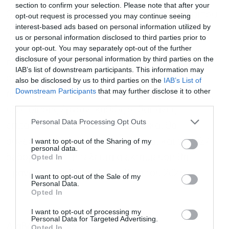
section to confirm your selection. Please note that after your
Οικονομίας χαρακτήρισε το γεγονός ότι περίπου
opt-out request is processed you may continue seeing
interest-based ads based on personal information utilized by
το 48,8% είχε φτάσει στο τέλος του 2025 στους
us or personal information disclosed to third parties prior to
τελικούς αποδέκτες ως «απολύτως
your opt-out. You may separately opt-out of the further
disclosure of your personal information by third parties on the
αναμενόμενο και ισορροπημένο». Πρόσθεσε δε
IAB’s list of downstream participants. This information may
ότι το ελληνικό σχέδιο είναι οπισθοβαρές, γι’
also be disclosed by us to third parties on the
IAB’s List of
Downstream Participants
that may further disclose it to other
αυτό και πρόκειται για φυσιολογική εξέλιξη της
third parties.
Εγγραφή στο
υλοποίησης έργων, καθώς οι δαπάνες
newsletter
Personal Data Processing Opt Outs
επιταχύνονται στο τελικό στάδιο και θα
I want to opt-out of the Sharing of my
συνεχίσουν να πραγματοποιούνται και το 2027,
personal data.
Opted In
δεδομένου ότι η τελευταία εκταμίευση θα
πραγματοποιηθεί το Δεκέμβριο του 2026.
I want to opt-out of the Sale of my
Personal Data.
Αποδέχομαι τους
όρους χρήσης
*
Opted In
και την πολιτική απορρήτου
I want to opt-out of processing my
Personal Data for Targeted Advertising.
Εγγραφή
Διαβάστε επίσης
Opted In