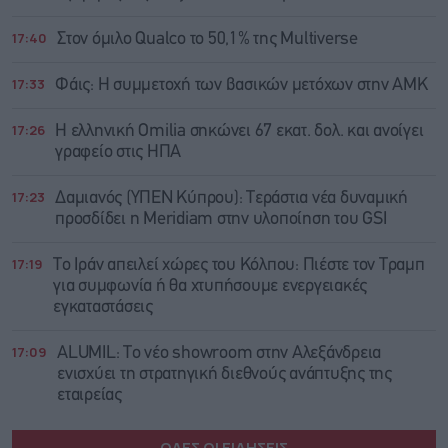
17:40
Στον όμιλο Qualco το 50,1% της Multiverse
17:33
Φάις: Η συμμετοχή των βασικών μετόχων στην ΑΜΚ
17:26
Η ελληνική Omilia σηκώνει 67 εκατ. δολ. και ανοίγει
γραφείο στις ΗΠΑ
17:23
Δαμιανός (ΥΠΕΝ Κύπρου): Τεράστια νέα δυναμική
προσδίδει η Meridiam στην υλοποίηση του GSI
17:19
Το Ιράν απειλεί χώρες του Κόλπου: Πιέστε τον Τραμπ
για συμφωνία ή θα χτυπήσουμε ενεργειακές
εγκαταστάσεις
17:09
ALUMIL: Το νέο showroom στην Αλεξάνδρεια
ενισχύει τη στρατηγική διεθνούς ανάπτυξης της
εταιρείας
ΟΛΕΣ ΟΙ ΕΙΔΗΣΕΙΣ