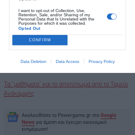
I want to opt-out of Collection, Use,
Retention, Sale, and/or Sharing of my
Ανάσα τεσσάρων μηνών στην υλοποίηση των
Personal Data that Is Unrelated with the
Purposes for which it was collected.
έργων του Ταμείου Ανάκαμψης, ποια projects
Opted Out
ανακαλούνται
CONFIRM
Παπαθανάσης: Υποβλήθηκε στην Κομισιόν η
πρόταση αναθεώρησης του Σχεδίου Ανάκαμψης
Data Deletion
Data Access
Privacy Policy
“Ελλάδα 2.0”
Τα “μαθήματα” και το αποτύπωμα από το Ταμείο
Ανάκαμψης
Ακολουθήστε το Powergame.gr στο
Google
για άμεση και έγκυρη οικονομική
News
ενημέρωση!