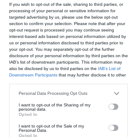
If you wish to opt-out of the sale, sharing to third parties, or
processing of your personal or sensitive information for
Black Friday 2026: Πότε πέφτει φέτος
targeted advertising by us, please use the below opt-out
section to confirm your selection. Please note that after your
opt-out request is processed you may continue seeing
Ακολουθήστε το Powergame.gr στο
Google
interest-based ads based on personal information utilized by
για άμεση και έγκυρη οικονομική
News
us or personal information disclosed to third parties prior to
ενημέρωση!
your opt-out. You may separately opt-out of the further
disclosure of your personal information by third parties on the
IAB’s list of downstream participants. This information may
TAGS:
ΔΙΚΑΙΟΥΧΟΙ
ΕΠΙΔΟΜΑΤΑ
ΟΠΕΚΑ
ΠΛΗΡΩΜΕΣ
also be disclosed by us to third parties on the
IAB’s List of
Downstream Participants
that may further disclose it to other
third parties.
Personal Data Processing Opt Outs
I want to opt-out of the Sharing of my
personal data.
Opted In
I want to opt-out of the Sale of my
Personal Data.
Opted In