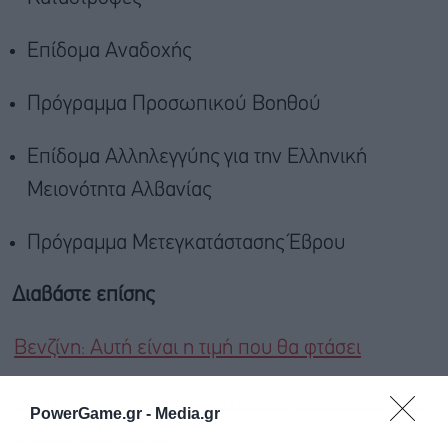
Επίδομα Αναδοχής
Πρόγραμμα Προσωπικού Βοηθού
Επίδομα Αλληλεγγύης για την Ελληνική
Μειονότητα Αλβανίας
Πρόγραμμα Μετεγκατάστασης Έβρου
Διαβάστε επίσης
Βενζίνη: Αυτή είναι η τιμή που θα φτάσει
Συντάξεις Ιουνίου 2026: Την επόμενη Δευτέρα οι
PowerGame.gr -
Media.gr
πρώτες πληρωμές