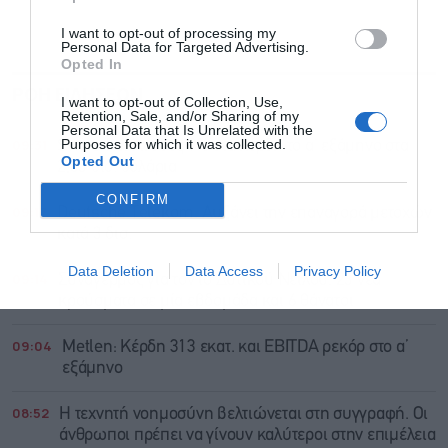
I want to opt-out of processing my
Personal Data for Targeted Advertising.
Opted In
ΡΟΗ ΕΙΔΗΣΕΩΝ
ΔΗΜΟΦΙΛΗ
I want to opt-out of Collection, Use,
Retention, Sale, and/or Sharing of my
Personal Data that Is Unrelated with the
Purposes for which it was collected.
09:31
Swiss Re: Άνοδος 9% στα κέρδη το α’ εξάμηνο στα
Opted Out
2,83 δισ. δολάρια
CONFIRM
09:17
Deutsche Telekom: Αυξάνει την επαναγορά μετοχών
κατά 3 δισ.
Data Deletion
Data Access
Privacy Policy
09:14
Συναγερμός για τον ιό Δυτικού Νείλου: 23 νέα
κρούσματα σε μία εβδομάδα και 6 θάνατοι
09:04
Metlen: Κέρδη 313 εκατ. και EBITDA ρεκόρ στο α’
εξάμηνο
08:52
Η τεχνητή νοημοσύνη βελτιώνεται στη συγγραφή. Οι
άνθρωποι πρέπει να γίνουν καλύτεροι στην επιμέλεια