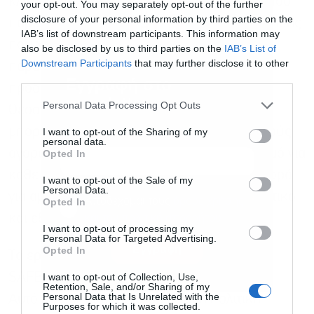
κλίμακα. Πολυετείς συμβάσεις και πλαίσια που
your opt-out. You may separately opt-out of the further
disclosure of your personal information by third parties on the
παρέχουν στη βιομηχανία τη βεβαιότητα ζήτησης
IAB’s list of downstream participants. This information may
που χρειάζεται ώστε να επενδύσει σε
also be disclosed by us to third parties on the
IAB’s List of
Downstream Participants
that may further disclose it to other
παραγωγική δυναμικότητα. Ενιαίες
third parties.
Εγγραφή στο
προδιαγραφές ώστε ένας προμηθευτής στη
newsletter
Personal Data Processing Opt Outs
Θεσσαλονίκη, στο Ταλίν ή στην Τουλούζη να
μπορεί να εξυπηρετεί διαφορετικούς εθνικούς
I want to opt-out of the Sharing of my
personal data.
αγοραστές χωρίς να χρειάζεται ανασχεδιασμό για
Opted In
κάθε περίπτωση. Μια πραγματική ενιαία αγορά
I want to opt-out of the Sale of my
Personal Data.
για αμυντικά αγαθά, με το αντίστοιχο ρυθμιστικό
Αποδέχομαι τους
όρους χρήσης
*
Opted In
και την πολιτική απορρήτου
και εξαγωγικό πλαίσιο ελέγχου.
I want to opt-out of processing my
Personal Data for Targeted Advertising.
Εγγραφή
Opted In
Τα εργαλεία αρχίζουν να διαμορφώνονται –
I want to opt-out of Collection, Use,
SAFE, EDIP, το έργο του Επιτρόπου Άμυνας.
Retention, Sale, and/or Sharing of my
Personal Data that Is Unrelated with the
Αυτό που απαιτείται τώρα είναι η πολιτική
Purposes for which it was collected.