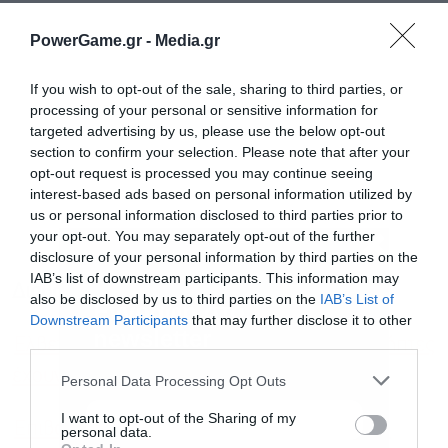
PowerGame.gr -
Media.gr
If you wish to opt-out of the sale, sharing to third parties, or
processing of your personal or sensitive information for
targeted advertising by us, please use the below opt-out
section to confirm your selection. Please note that after your
opt-out request is processed you may continue seeing
interest-based ads based on personal information utilized by
us or personal information disclosed to third parties prior to
your opt-out. You may separately opt-out of the further
disclosure of your personal information by third parties on the
IAB’s list of downstream participants. This information may
Διαβάστε επίσης
also be disclosed by us to third parties on the
IAB’s List of
Downstream Participants
that may further disclose it to other
third parties.
Ελβετικό φράγκο: Πάνω από 7.000 δανειολήπτες
Εγγραφή στο
newsletter
έχουν ζητήσει ρύθμιση δανείου
Personal Data Processing Opt Outs
I want to opt-out of the Sharing of my
Επιβαρύνσεις για δανειολήπτες σε ελβετικό
personal data.