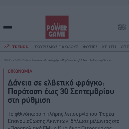
TRENDS:
ΤΟΥΡΙΣΜΟΣ ΓΙΑ ΟΛΟΥΣ
ΦΩΤΙΕΣ
ΚΡΗΤΗ
ΟΤΕ
ΑΡΧΙΚΗ
»
ΟΙΚΟΝΟΜΙΑ
»
Δάνεια σε ελβετικό φράγκο: Παράταση έως 30 Σεπτεμβρίου στη ρύθμιση
ΟΙΚΟΝΟΜΙΑ
Δάνεια σε ελβετικό φράγκο:
Παράταση έως 30 Σεπτεμβρίου
στη ρύθμιση
Το φθινόπωρο η πλήρης λειτουργία του Φορέα
Επαναμίσθωσης Ακινήτων, δήλωσε μιλώντας στα
«Παραπολιτικά FM» ο Κυριάκος Πιερρακάκης