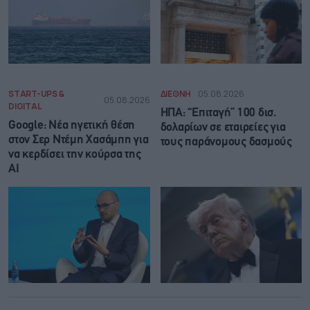
START-UPS &
ΔΙΕΘΝΗ
05.08.2026
05.08.2026
DIGITAL
ΗΠΑ: “Επιταγή” 100 δισ.
Google: Νέα ηγετική θέση
δολαρίων σε εταιρείες για
στον Σερ Ντέμη Χασάμπη για
τους παράνομους δασμούς
να κερδίσει την κούρσα της
ΑΙ