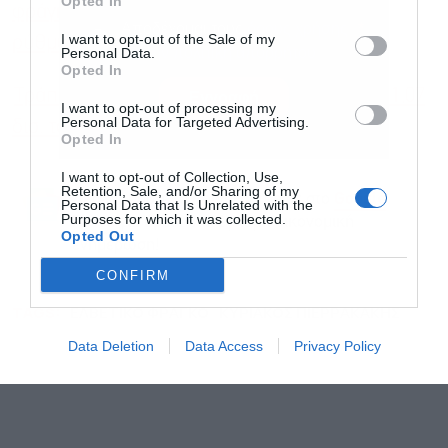
Opted In
φράγκο εξαιτίας του πολέμου: Τι προβλέπει
I want to opt-out of the Sale of my
ρύθμιση του ΥΠΟΙΚ
Personal Data.
Αποδέχομαι τους
όρους χρήσης
*
Opted In
και την πολιτική απορρήτου
Τράπεζα Πειραιώς: Ισχυρή κερδοφορία στα 1,07
I want to opt-out of processing my
Personal Data for Targeted Advertising.
δισ. το 2025, στο 55% το μέρισμα
Εγγραφή
Opted In
I want to opt-out of Collection, Use,
Retention, Sale, and/or Sharing of my
Ακολουθήστε το Powergame.gr στο
Google
Personal Data that Is Unrelated with the
Purposes for which it was collected.
για άμεση και έγκυρη οικονομική
News
Opted Out
ενημέρωση!
CONFIRM
TAGS:
ΕΛΒΕΤΙΚΟ ΦΡΑΓΚΟ
ΚΥΡΙΑΚΟΣ ΠΙΕΡΡΑΚΑΚΗΣ
Data Deletion
Data Access
Privacy Policy