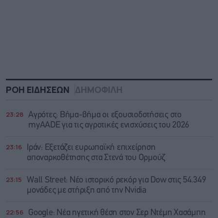
ΡΟΗ ΕΙΔΗΣΕΩΝ
ΔΗΜΟΦΙΛΗ
23:28
Αγρότες: Βήμα-βήμα οι εξουσιοδοτήσεις στο
myAADE για τις αγροτικές ενισχύσεις του 2026
23:16
Ιράν: Eξετάζει ευρωπαϊκή επιχείρηση
αποναρκοθέτησης στα Στενά του Ορμούζ
23:15
Wall Street: Νέο ιστορικό ρεκόρ για Dow στις 54.349
μονάδες με στήριξη από την Nvidia
22:56
Google: Νέα ηγετική θέση στον Σερ Ντέμη Χασάμπη