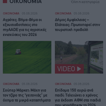
ΟΙΚΟΝΟΜΙΑ
Όλη η κατηγορία
ΟΙΚΟΝΟΜΙΑ
05.08.2026
ΟΙΚΟΝΟΜΙΑ
05.08.2026
Αγρότες: Βήμα-βήμα οι
Δήμος Αμφίκλειας –
εξουσιοδοτήσεις στο
Ελάτειας: Πρωτοπορεί στην
myAADE για τις αγροτικές
τουριστική προβολή
ενισχύσεις του 2026
VIDEO
ΟΙΚΟΝΟΜΙΑ
05.08.2026
ΟΙΚΟΝΟΜΙΑ
05.08.2026
Σούπερ Μάρκετ: Μάχη για
Επίδομα 150 ευρώ ανά
τον τζίρο της “γειτονιάς” με
παιδί: Τελειώνει ο χρόνος
όχημα τα μικρά καταστήματα
για έκδοση ΑΦΜ στα παιδιά
που γεννήθηκαν το 2026