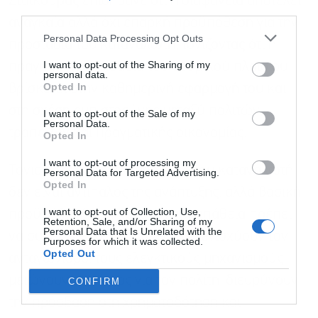
Σταϊκούρας επισήμανε ότι η διαφάνεια αποτελεί
newsletter
third parties.
αναγκαία αλλά όχι επαρκή προϋπόθεση για την
Personal Data Processing Opt Outs
προστασία του καταναλωτή, τονίζοντας ότι η
I want to opt-out of the Sharing of my
πραγματική δοκιμασία του θεσμικού πλαισίου
personal data.
Opted In
βρίσκεται στην καθημερινή εφαρμογή του και
Αποδέχομαι τους
όρους χρήσης
*
στη σχέση εμπιστοσύνης μεταξύ πολιτών,
I want to opt-out of the Sale of my
και την πολιτική απορρήτου
Personal Data.
τραπεζών και πραγματικής οικονομίας.
Opted In
Εγγραφή
I want to opt-out of processing my
Τόνισε, τέλος, ότι η προστασία του καταναλωτή
Personal Data for Targeted Advertising.
Opted In
δεν είναι αντίπαλος της ανάπτυξης, αλλά βασική
I want to opt-out of Collection, Use,
προϋπόθεσή της, και ότι η προσπάθεια πρέπει
Retention, Sale, and/or Sharing of my
Personal Data that Is Unrelated with the
να συνεχιστεί με πολιτικές που ενισχύουν τον
Purposes for which it was collected.
Opted Out
ανταγωνισμό, τους ελεγκτικούς μηχανισμούς,
μειώνουν το κόστος για τον πολίτη, διευρύνουν
CONFIRM
την πρόσβαση στη χρηματοδότηση και