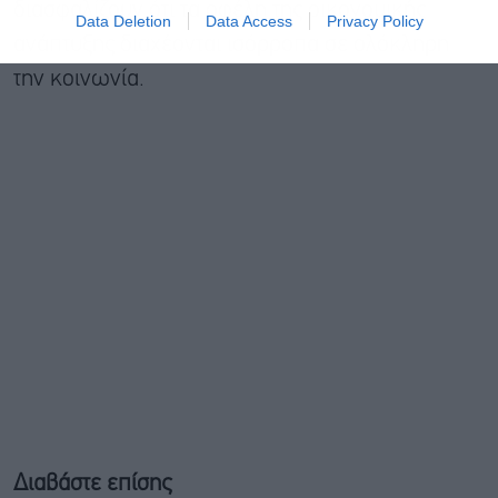
διασφαλίζουν ότι τα οφέλη της οικονομικής
Data Deletion
Data Access
Privacy Policy
ανάπτυξης διαχέονται ισόρροπα σε ολόκληρη
την κοινωνία.
Διαβάστε επίσης