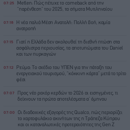
07:25
Metlen: Πώς πέτυχε το comeback από την
“παρένθεση” του 2025, τα σήματα Μυτιληναίου
07:18
Η νέα παλιά Μέση Ανατολή: Πολλή βοή, καμία
ανατροπή
07:15
Γιατί η Ελλάδα δεν ακολουθεί τη διεθνή πτώση στα
ασφάλιστρα περιουσίας, τα αποτυπώματα του Daniel
και των πυρκαγιών
07:12
Ρεύμα: Το σχέδιο του ΥΠΕΝ για την πάταξη του
ενεργειακού τουρισμού, “κόκκινη κάρτα” μετά το τρίτο
φέσι
07:07
Προς νέο ρεκόρ κερδών το 2026 οι εισηγμένες, τι
δείχνουν τα πρώτα αποτελέσματα α’ 6μηνου
07:00
Οι διαδοχικές εξαγορές της Qualco, πώς περιορίζει
το χαρτοφυλάκιο ακινήτων της η Τράπεζα Κύπρου
και οι καταναλωτικές προτεραιότητες της Gen Z