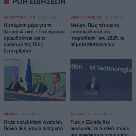
ΡΟΗ ΕΙΔΗΣΕΩΝ
ENERGYGAME.GR
07.08.2026
ENERGYGAME.GR
07.08.2026
Η επόμενη μέρα για τη
Metlen: Πώς πέτυχε το
Δυτική Αττική – Τα έργα που
comeback από την
προωθούνται και το
“παρένθεση” του 2025, τα
ορόσημο της 15ης
σήματα Μυτιληναίου
Σεπτεμβρίου
ΔΙΕΘΝΗ
07.08.2026
ΑΣΦΑΛΙΣΗ
07.08.2026
Η νέα παλιά Μέση Ανατολή:
Γιατί η Ελλάδα δεν
Πολλή βοή, καμία ανατροπή
ακολουθεί τη διεθνή πτώση
στα ασφάλιστρα περιουσίας,