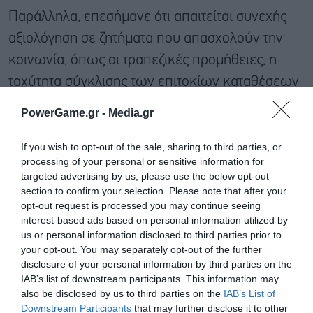
Παράλληλα, επεσήμανε ότι απαιτείται συνεχής
αξιολόγηση σε ζητήματα που απασχολούν την
κοινωνία, όπως οι τραπεζικές προμήθειες, η
ταχύτητα σύγκλισης των επιτοκίων καταθέσεων
και χορηγήσεων, καθώς και η διεύρυνση της
PowerGame.gr -
Media.gr
πρόσβασης νοικοκυριών και επιχειρήσεων στη
χρηματοδότηση. Αναγνώρισε ότι η πολιτεία έχει
If you wish to opt-out of the sale, sharing to third parties, or
processing of your personal or sensitive information for
ήδη αναλάβει πρωτοβουλίες προς αυτή την
targeted advertising by us, please use the below opt-out
κατεύθυνση, υπογράμμισε όμως ότι απαιτείται
section to confirm your selection. Please note that after your
opt-out request is processed you may continue seeing
διαρκής εγρήγορση ώστε να ενισχύεται η
interest-based ads based on personal information utilized by
εμπιστοσύνη των πολιτών προς το
us or personal information disclosed to third parties prior to
your opt-out. You may separately opt-out of the further
χρηματοπιστωτικό σύστημα.
disclosure of your personal information by third parties on the
IAB’s list of downstream participants. This information may
Ολοκληρώνοντας την τοποθέτησή του, ο κ.
also be disclosed by us to third parties on the
IAB’s List of
Εγγραφή στο
Downstream Participants
that may further disclose it to other