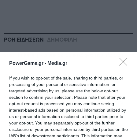
ΡΟΗ ΕΙΔΗΣΕΩΝ
ΔΗΜΟΦΙΛΗ
23:25
Επίθεση με drone σε τουρκικό φορτηγό πλοίο στη
Μαύρη Θάλασσα
PowerGame.gr -
Media.gr
23:18
Τουρκία: Δεν παραβιάζει το ΝΑΤΟ η συμφωνία με
If you wish to opt-out of the sale, sharing to third parties, or
Πακιστάν – Σαουδική Αραβία
processing of your personal or sensitive information for
targeted advertising by us, please use the below opt-out
23:12
Wall Street: Πράσινο ταμπλό και καλύτερη
section to confirm your selection. Please note that after your
εβδομαδιαία επίδοση για S&P 500 από τον Απρίλιο
opt-out request is processed you may continue seeing
interest-based ads based on personal information utilized by
23:08
us or personal information disclosed to third parties prior to
Πασινιάν (Αρμενία): Προτεραιότητα η ΕΑΟΕ, σε
your opt-out. You may separately opt-out of the further
δεύτερη φάση η ΕΕ
disclosure of your personal information by third parties on the
IAB’s list of downstream participants. This information may
23:00