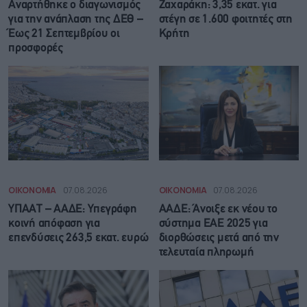
Αναρτήθηκε o διαγωνισμός
Ζαχαράκη: 3,35 εκατ. για
για την ανάπλαση της ΔΕΘ –
στέγη σε 1.600 φοιτητές στη
Έως 21 Σεπτεμβρίου οι
Κρήτη
προσφορές
ΟΙΚΟΝΟΜΙΑ
07.08.2026
ΟΙΚΟΝΟΜΙΑ
07.08.2026
ΥΠΑΑΤ – ΑΑΔΕ: Υπεγράφη
ΑΑΔΕ: Άνοιξε εκ νέου το
κοινή απόφαση για
σύστημα ΕΑΕ 2025 για
επενδύσεις 263,5 εκατ. ευρώ
διορθώσεις μετά από την
τελευταία πληρωμή