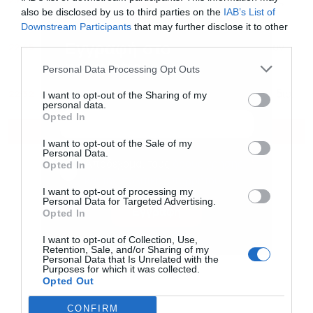
Η φον ντερ Λάιεν χαιρετίζει τις νέες αμερικανικές
also be disclosed by us to third parties on the
IAB’s List of
κυρώσεις στη Ρωσία
Downstream Participants
that may further disclose it to other
third parties.
Εγγραφή στο
22:45
Στη Σερβία ο Ζελένσκι: Κρίσιμη συνάντηση με τον
Βούτσιτς
newsletter
Personal Data Processing Opt Outs
22:32
Amazon: Πώς χτίζει κρυφά data center αξίας 2 δισ.
I want to opt-out of the Sharing of my
personal data.
Opted In
ΟΛΕΣ ΟΙ ΕΙΔΗΣΕΙΣ
I want to opt-out of the Sale of my
Personal Data.
Αποδέχομαι τους
όρους χρήσης
*
Opted In
και την πολιτική απορρήτου
I want to opt-out of processing my
Personal Data for Targeted Advertising.
Εγγραφή
Opted In
I want to opt-out of Collection, Use,
Retention, Sale, and/or Sharing of my
Personal Data that Is Unrelated with the
Purposes for which it was collected.
Opted Out
CONFIRM