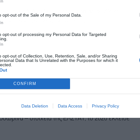
In
ηκε ισχυρά, άντεξε. Άντεξε μέσα σε συνθήκες
o opt-out of the Sale of my Personal Data.
ν και οικονομικών δυσκολιών.
In
to opt-out of processing my Personal Data for Targeted
ing.
In
o opt-out of Collection, Use, Retention, Sale, and/or Sharing
ersonal Data that Is Unrelated with the Purposes for which it
lected.
Out
CONFIRM
Data Deletion
Data Access
Privacy Policy
σωρινά – στοιχεία της ΕΛΣΤΑΤ, το 2020 έκλεισε