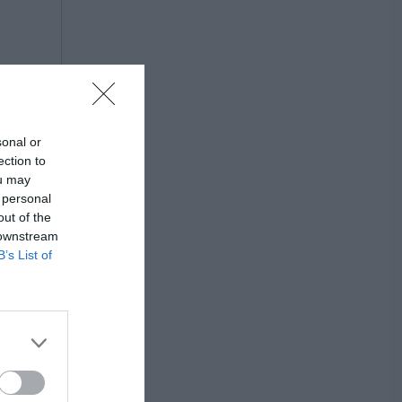
sonal or
ection to
ou may
 personal
out of the
 downstream
B’s List of