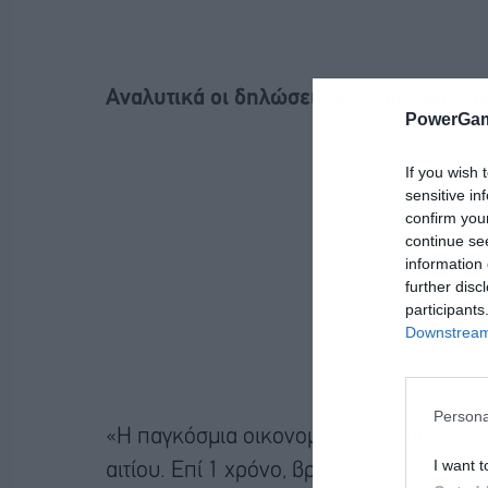
Αναλυτικά οι δηλώσεις του Χρήστου Στ
PowerGam
If you wish 
sensitive in
confirm you
continue se
information 
further disc
participants
Downstream 
Persona
«Η παγκόσμια οικονομία, πριν από περίπο
I want t
αιτίου. Επί 1 χρόνο, βρίσκεται σε βαθιά κ