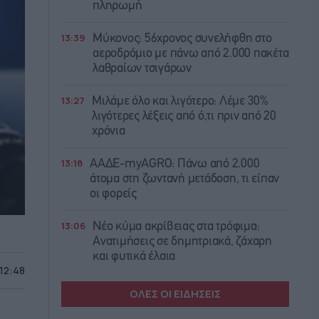
πληρωμή
13:39
Μύκονος: 56χρονος συνελήφθη στο
αεροδρόμιο με πάνω από 2.000 πακέτα
λαθραίων τσιγάρων
13:27
Μιλάμε όλο και λιγότερο: Λέμε 30%
λιγότερες λέξεις από ό,τι πριν από 20
χρόνια
13:18
ΑΑΔΕ-myAGRO: Πάνω από 2.000
άτομα στη ζωντανή μετάδοση, τι είπαν
οι φορείς
13:06
Νέο κύμα ακρίβειας στα τρόφιμα:
Ανατιμήσεις σε δημητριακά, ζάχαρη
και φυτικά έλαια
 12:48
ΟΛΕΣ ΟΙ ΕΙΔΗΣΕΙΣ