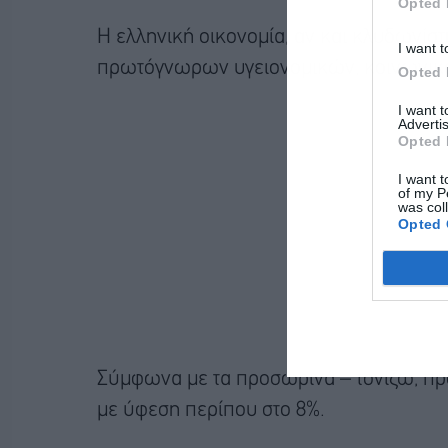
Opted 
Η ελληνική οικονομία, αν και κλυδωνίστ
I want t
πρωτόγνωρων υγειονομικών, κοινωνικώ
Opted 
I want 
Advertis
Opted 
I want t
of my P
was col
Opted 
Σύμφωνα με τα προσωρινά – τονίζω, προ
με ύφεση περίπου στο 8%.