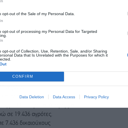
In
o opt-out of the Sale of my Personal Data.
In
to opt-out of processing my Personal Data for Targeted
ing.
In
o opt-out of Collection, Use, Retention, Sale, and/or Sharing
ersonal Data that Is Unrelated with the Purposes for which it
lected.
Out
CONFIRM
433 αγρότες
28 αγρότες
Data Deletion
Data Access
Privacy Policy
ότες με 11,5 ευρώ ανά στρέμμα
ρώ σε 19.436 αγρότες.
σε 7.436 δικαιούχους