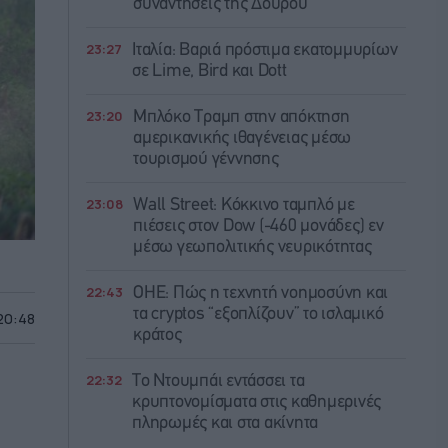
συναντήσεις της Δούρου
23:27
Ιταλία: Βαριά πρόστιμα εκατομμυρίων
σε Lime, Bird και Dott
23:20
Μπλόκο Τραμπ στην απόκτηση
αμερικανικής ιθαγένειας μέσω
τουρισμού γέννησης
23:08
Wall Street: Κόκκινο ταμπλό με
πιέσεις στον Dow (-460 μονάδες) εν
μέσω γεωπολιτικής νευρικότητας
22:43
ΟΗΕ: Πώς η τεχνητή νοημοσύνη και
τα cryptos “εξοπλίζουν” το ισλαμικό
 20:48
κράτος
22:32
Το Ντουμπάι εντάσσει τα
κρυπτονομίσματα στις καθημερινές
πληρωμές και στα ακίνητα