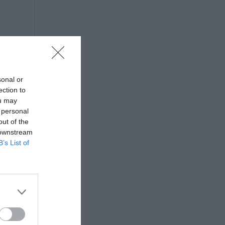
sonal or
ection to
ou may
 personal
out of the
 downstream
B’s List of