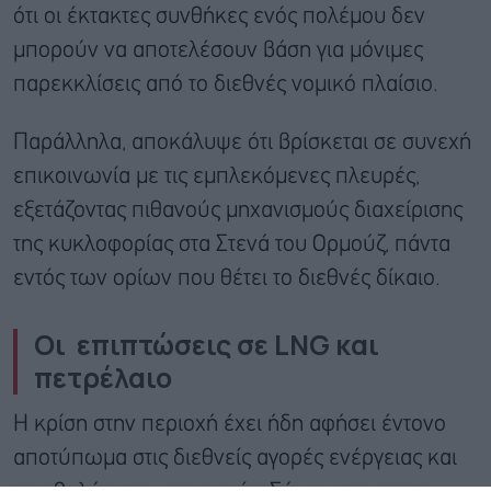
ότι οι έκτακτες συνθήκες ενός πολέμου δεν
μπορούν να αποτελέσουν βάση για μόνιμες
παρεκκλίσεις από το διεθνές νομικό πλαίσιο.
Παράλληλα, αποκάλυψε ότι βρίσκεται σε συνεχή
επικοινωνία με τις εμπλεκόμενες πλευρές,
εξετάζοντας πιθανούς μηχανισμούς διαχείρισης
της κυκλοφορίας στα Στενά του Ορμούζ, πάντα
εντός των ορίων που θέτει το διεθνές δίκαιο.
Οι επιπτώσεις σε LNG και
πετρέλαιο
Η κρίση στην περιοχή έχει ήδη αφήσει έντονο
αποτύπωμα στις διεθνείς αγορές ενέργειας και