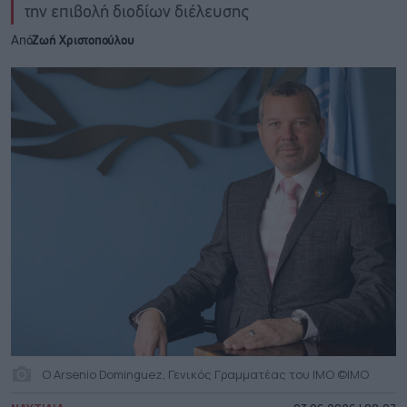
την επιβολή διοδίων διέλευσης
Από
Ζωή Χριστοπούλου
Ο Arsenio Dominguez, Γενικός Γραμματέας του ΙΜΟ ©ΙΜΟ