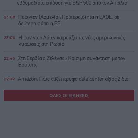
εβδομαδιαία επίδοση για S&P 500 από τον Απρίλιο
23:08
Πασινιάν (Αρμενία): Προτεραιότητα η ΕΑΟΕ, σε
δεύτερη φάση η ΕΕ
23:00
Η φον ντερ Λάιεν χαιρετίζει τις νέες αμερικανικές
κυρώσεις στη Ρωσία
22:45
Στη Σερβία ο Ζελένσκι: Κρίσιμη συνάντηση με τον
Βούτσιτς
22:32
Amazon: Πώς χτίζει κρυφά data center αξίας 2 δισ.
ΟΛΕΣ ΟΙ ΕΙΔΗΣΕΙΣ