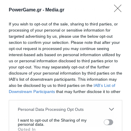
στις θαλάσσιες μεταφορές. Σύμφωνα με τον
Ντομίνγκες, η γεωπολιτική αστάθεια αποτελεί
PowerGame.gr -
Media.gr
σήμερα το μεγαλύτερο εμπόδιο για την ομαλή
If you wish to opt-out of the sale, sharing to third parties, or
λειτουργία της παγκόσμιας ναυτιλίας.
processing of your personal or sensitive information for
targeted advertising by us, please use the below opt-out
section to confirm your selection. Please note that after your
opt-out request is processed you may continue seeing
interest-based ads based on personal information utilized by
us or personal information disclosed to third parties prior to
your opt-out. You may separately opt-out of the further
disclosure of your personal information by third parties on the
IAB’s list of downstream participants. This information may
also be disclosed by us to third parties on the
IAB’s List of
Downstream Participants
that may further disclose it to other
third parties.
Εγγραφή στο
newsletter
Personal Data Processing Opt Outs
Οι τιμές του πετρελαίου και του φυσικού αερίου
I want to opt-out of the Sharing of my
personal data.
κατέγραψαν ισχυρές ανοδικές κινήσεις μετά την
Opted In