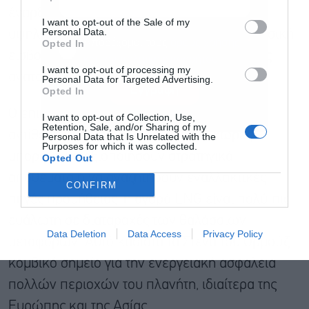
έναρξη της σύγκρουσης, φτάνοντας στα
I want to opt-out of the Sale of my
Personal Data.
υψηλότερα επίπεδα από το 2022, όταν η ρωσική
Αποδέχομαι τους
όρους χρήσης
*
Opted In
εισβολή στην Ουκρανία προκάλεσε σοβαρές
και την πολιτική απορρήτου
I want to opt-out of processing my
αναταράξεις στις ενεργειακές αγορές.
Personal Data for Targeted Advertising.
Εγγραφή
Opted In
Ο επικεφαλής του IMO επισήμανε ότι, σε
I want to opt-out of Collection, Use,
Retention, Sale, and/or Sharing of my
αντίθεση με το πετρέλαιο, όπου οι χώρες
Personal Data that Is Unrelated with the
Purposes for which it was collected.
μπορούν να αξιοποιήσουν στρατηγικά
Opted Out
αποθέματα ή να αναζητήσουν εναλλακτικές
CONFIRM
πηγές προμήθειας, η αγορά LNG είναι πολύ πιο
ευάλωτη σε διαταραχές των θαλάσσιων
Data Deletion
Data Access
Privacy Policy
μεταφορών. Αυτό καθιστά τα Στενά του Ορμούζ
κομβικό σημείο για την ενεργειακή ασφάλεια
πολλών περιοχών του πλανήτη, ιδιαίτερα της
Ευρώπης και της Ασίας.