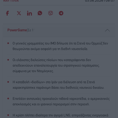
ΝΑΥΤΙΛΙΑ
03.06.2026 | 08:07
|
PowerGame
Σε 1'
Ο γενικός γραμματέας του IMO δήλωσε ότι τα Στενά του Ορμούζ δεν
θεωρούνται ακόμα ασφαλή για τη διεθνή ναυσιπλοΐα.
Οι ελάχιστες διελεύσεις πλοίων που καταγράφονται δεν
αποδεικνύουν επαναλειτουργία του στρατηγικού περάσματος,
σύμφωνα με τον Ντομίνγκες.
Η καταβολή «διοδίων» στο Ιράν για διέλευση από τα Στενά
χαρακτηρίστηκε παράνομη βάσει του διεθνούς ναυτικού δικαίου.
Επιπλέον ανησυχίες προκαλούν πιθανά ναρκοπέδια, ο αμερικανικός
αποκλεισμός και οι ιρανικοί περιορισμοί στην περιοχή.
Η κρίση πλήττει ιδιαίτερα την αγορά LNG, επηρεάζοντας ενεργειακά