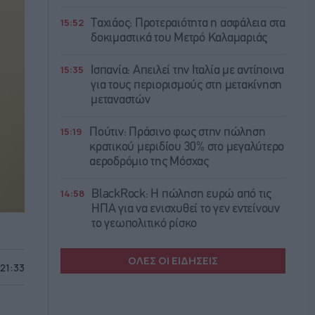
15:52
Ταχιάος: Προτεραιότητα η ασφάλεια στα
δοκιμαστικά του Μετρό Καλαμαριάς
15:35
Ισπανία: Απειλεί την Ιταλία με αντίποινα
για τους περιορισμούς στη μετακίνηση
μεταναστών
15:19
Πούτιν: Πράσινο φως στην πώληση
κρατικού μεριδίου 30% στο μεγαλύτερο
αεροδρόμιο της Μόσχας
14:58
BlackRock: Η πώληση ευρώ από τις
ΗΠΑ για να ενισχυθεί το γεν εντείνουν
το γεωπολιτικό ρίσκο
ΟΛΕΣ ΟΙ ΕΙΔΗΣΕΙΣ
 21:33