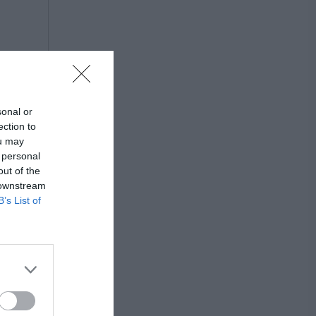
sonal or
ection to
ou may
 personal
out of the
 downstream
B’s List of