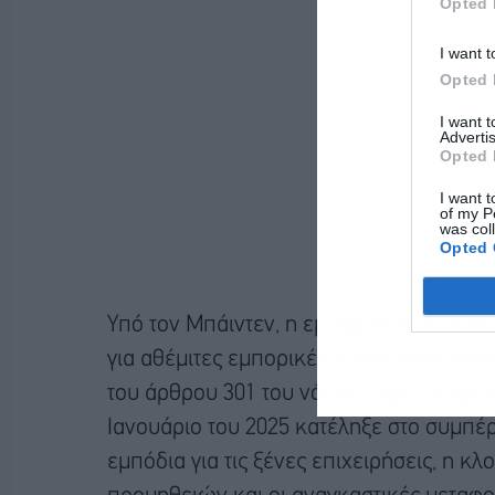
Opted 
I want t
Opted 
I want 
Advertis
Opted 
I want t
of my P
was col
Opted 
Υπό τον Μπάιντεν, η εμπορική αντιπρόσω
για αθέμιτες εμπορικές συναλλαγές όσον
του άρθρου 301 του νόμου περί εμπορίο
Ιανουάριο του 2025 κατέληξε στο συμπέρα
εμπόδια για τις ξένες επιχειρήσεις, η κλ