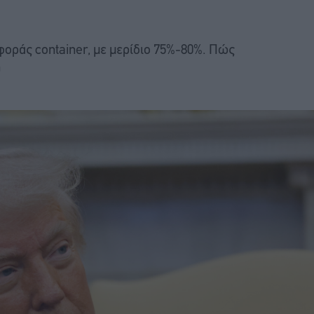
φοράς container, με μερίδιο 75%-80%. Πώς
η