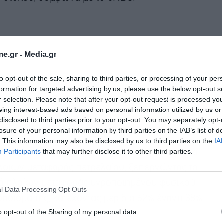
e.gr -
Media.gr
to opt-out of the sale, sharing to third parties, or processing of your per
formation for targeted advertising by us, please use the below opt-out s
r selection. Please note that after your opt-out request is processed y
eing interest-based ads based on personal information utilized by us or
disclosed to third parties prior to your opt-out. You may separately opt-
losure of your personal information by third parties on the IAB’s list of
. This information may also be disclosed by us to third parties on the
IA
Participants
that may further disclose it to other third parties.
υξάνει επίσης την παρουσία της. Η Κίνα κατέχει
Εγγραφή στο
λοίων μεταφοράς πετρελαίου, ξεπερνώντας το
newsletter
ρά πλοίων μεταφοράς υγροποιημένου φυσικού
l Data Processing Opt Outs
άδισμά της, κατέχοντας μερίδιο 62% έναντι 38%
o opt-out of the Sharing of my personal data.