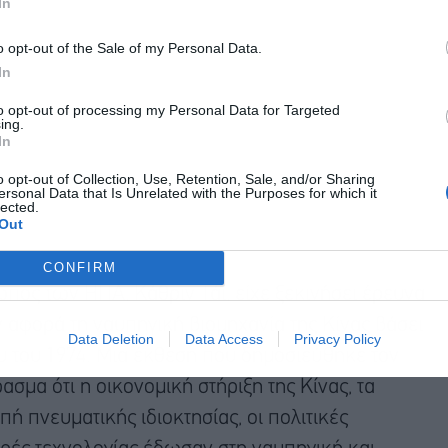
In
o opt-out of the Sale of my Personal Data.
Αποδέχομαι τους
όρους χρήσης
*
In
και την πολιτική απορρήτου
to opt-out of processing my Personal Data for Targeted
ing.
Εγγραφή
In
o opt-out of Collection, Use, Retention, Sale, and/or Sharing
ersonal Data that Is Unrelated with the Purposes for which it
lected.
Out
CONFIRM
πος των ΗΠΑ, Κάθριν Τάι, είχε ξεκινήσει έρευνα
 αφορά τη ναυπηγική βιομηχανία της Κίνας βάσει
Data Deletion
Data Access
Privacy Policy
υ του 1974. Μια έκθεση που δημοσιεύθηκε τον
σμα ότι η οικονομική στήριξη της Κίνας, τα
οπή πνευματικής ιδιοκτησίας, οι πολιτικές