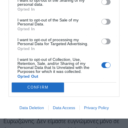
I want to opt-out of the Sharing of my
ήταν σχεδόν αδιανόητη, είχε γίνει
personal data.
Opted In
πραγματικότητα.
Αποδέχομαι τους
όρους χρήσης
*
I want to opt-out of the Sale of my
και την πολιτική απορρήτου
Personal Data.
Έπειτα, στο Λονδίνο, όπως είπε ο Friedrich, ο
Opted In
Mario Draghi είπε τα λόγια που άλλαξαν τον ρου
Εγγραφή
I want to opt-out of processing my
Personal Data for Targeted Advertising.
της ιστορίας του ευρώ: «Στο πλαίσιο της εντολής
Opted In
μας, η Ευρωπαϊκή Κεντρική Τράπεζα είναι έτοιμη
I want to opt-out of Collection, Use,
να κάνει ό,τι χρειαστεί για να διαφυλάξει το
Retention, Sale, and/or Sharing of my
Personal Data that Is Unrelated with the
ευρώ. Και πιστέψτε με, αυτό θα είναι αρκετό».
Purposes for which it was collected.
Opted Out
Δεν χρειάστηκε καν να υψώσεις τη φωνή σου,
CONFIRM
Mario.
Καμία χώρα δεν υπέφερε περισσότερο από την
Data Deletion
Data Access
Privacy Policy
Ελλάδα κατά τη διάρκεια της κρίσης της
Ευρωζώνης. Δεν είμαστε ευγνώμονες μόνο σε