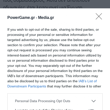
τους συμβιβασμούς. Αυτά δεν αποτελούν
αδυναμίες, έτσι λειτουργεί μια Ένωση
δημοκρατιών. Υπάρχουν, όμως, στιγμές στην
PowerGame.gr -
Media.gr
ιστορία όπου απαιτείται θάρρος, τόλμη και την
If you wish to opt-out of the sale, sharing to third parties, or
ικανότητα να πούμε ξεκάθαρα: «αυτό είναι το
processing of your personal or sensitive information for
μέγεθος της πρόκλησης, και αυτό πρέπει να γίνει
targeted advertising by us, please use the below opt-out
section to confirm your selection. Please note that after your
για να την αντιμετωπίσουμε».
opt-out request is processed you may continue seeing
interest-based ads based on personal information utilized by
Και βέβαια, η πιο γνωστή από αυτές τις στιγμές
us or personal information disclosed to third parties prior to
your opt-out. You may separately opt-out of the further
ήρθε το 2012. Η Ευρώπη βρισκόταν αντιμέτωπη
disclosure of your personal information by third parties on the
με μια κρίση που δεν ήταν μόνο οικονομική,
IAB’s list of downstream participants. This information may
also be disclosed by us to third parties on the
IAB’s List of
αλλά και υπαρξιακή. Οι αγορές αμφισβητούσαν
Εγγραφή στο
Downstream Participants
that may further disclose it to other
το μέλλον του ενιαίου νομίσματος. Οι πολίτες
newsletter
third parties.
ανησυχούσαν. Οι κυβερνήσεις ήταν διχασμένες.
Personal Data Processing Opt Outs
Η πιθανότητα κατακερματισμού, που κάποτε