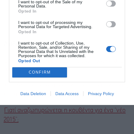
I want to opt-out of the Sale of my
και την πολιτική απορρήτου
Personal Data.
Opted In
Εγγραφή
I want to opt-out of processing my
Personal Data for Targeted Advertising.
Opted In
I want to opt-out of Collection, Use,
Διαβάστε επίσης
Retention, Sale, and/or Sharing of my
Personal Data that Is Unrelated with the
Purposes for which it was collected.
Ο Φάμελλος διέγραψε τον Παύλο Πολάκη από
Opted Out
την ΚΟ του ΣΥΡΙΖΑ
CONFIRM
ΣΥΡΙΖΑ: Η κοινωνία ασφυκτιά και ο Μητσοτάκης
Data Deletion
Data Access
Privacy Policy
εμφανίζεται ως ηγέτης του μέλλοντος
Γιατί αναζωπυρώνεται η κουβέντα για ένα “νέο
2015”;