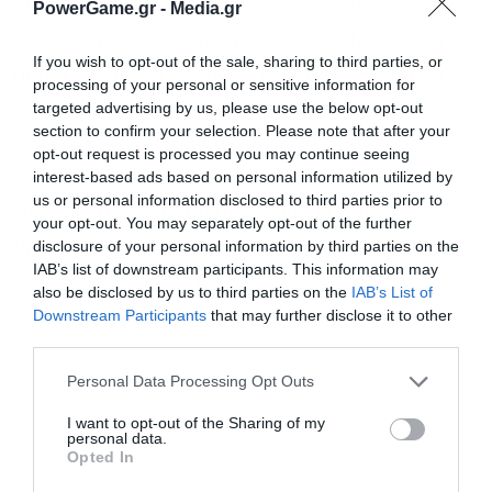
και προφανώς παρακολουθεί τη διάλυση χωρίς
PowerGame.gr -
Media.gr
να θέλει ή να μπορεί να αντιδράσει Με βγάζει
If you wish to opt-out of the sale, sharing to third parties, or
από την Κοινοβουλευτική Ομάδα ΧΩΡΙΣ καμία
processing of your personal or sensitive information for
targeted advertising by us, please use the below opt-out
ενημέρωση πριν, όπως και ο προηγούμενος!
section to confirm your selection. Please note that after your
Εγώ ΣΥΡΙΖΑ-ΠΣ ΉΜΟΥΝ ΚΑΙ ΘΑ ΕΙΜΑΙ…..
opt-out request is processed you may continue seeing
ΟΛΟΥΣ Ο ΛΑΟΣ ΘΑ ΜΑΣ ΚΡΊΝΕΙ ΣΤΟ ΤΕΛΟΣ!!
interest-based ads based on personal information utilized by
us or personal information disclosed to third parties prior to
Όπως έκρινε και στο παρελθόν και τους
your opt-out. You may separately opt-out of the further
προηγούμενους προέδρους και εμένα» και
disclosure of your personal information by third parties on the
IAB’s list of downstream participants. This information may
κατέληξε λέγοντας ότι «θα τα πούμε στην
also be disclosed by us to third parties on the
IAB’s List of
Εγγραφή στο
Πολιτικη Γραμματεία!!»
Downstream Participants
that may further disclose it to other
newsletter
third parties.
Personal Data Processing Opt Outs
I want to opt-out of the Sharing of my
personal data.
Opted In
Αποδέχομαι τους
όρους χρήσης
*