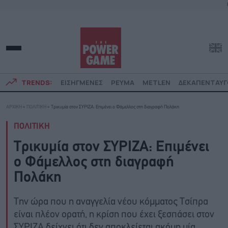
TRENDS:
ΕΙΣΗΓΜΕΝΕΣ
ΡΕΥΜΑ
METLEN
ΔΕΚΑΠΕΝΤΑΥ
ΑΡΧΙΚΗ
»
ΠΟΛΙΤΙΚΗ
»
Τρικυμία στον ΣΥΡΙΖΑ: Επιμένει ο Φάμελλος στη διαγραφή Πολάκη
ΠΟΛΙΤΙΚΗ
Τρικυμία στον ΣΥΡΙΖΑ: Επιμένει
ο Φάμελλος στη διαγραφή
Πολάκη
Την ώρα που η αναγγελία νέου κόμματος Τσίπρα
είναι πλέον ορατή, η κρίση που έχει ξεσπάσει στον
ΣΥΡΙΖΑ δείχνει ότι δεν αποκλείεται ακόμη μία