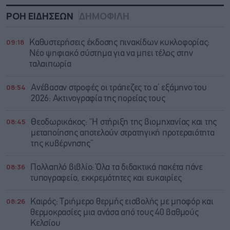
ΡΟΗ ΕΙΔΗΣΕΩΝ
ΔΗΜΟΦΙΛΗ
09:18
Καθυστερήσεις έκδοσης πινακίδων κυκλοφορίας:
Νέο ψηφιακό σύστημα για να μπει τέλος στην
ταλαιπωρία
08:54
Ανέβασαν στροφές οι τράπεζες το α’ εξάμηνο του
2026: Ακτινογραφία της πορείας τους
08:45
Θεοδωρικάκος: “Η στήριξη της βιομηχανίας και της
μεταποίησης αποτελούν στρατηγική προτεραιότητα
της κυβέρνησης”
08:36
Πολλαπλό βιβλίο: Όλα τα διδακτικά πακέτα πάνε
τυπογραφείο, εκκρεμότητες και ευκαιρίες
08:26
Καιρός: Τριήμερο θερμής εισβολής με μποφόρ και
θερμοκρασίες μια ανάσα από τους 40 βαθμούς
Κελσίου