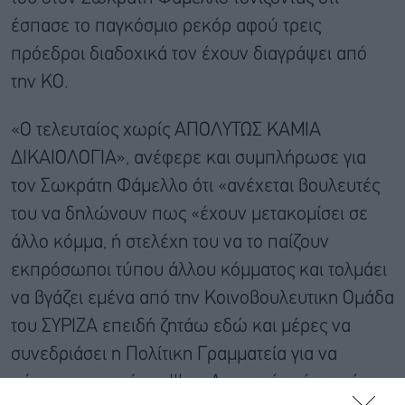
έσπασε το παγκόσμιο ρεκόρ αφού τρεις
πρόεδροι διαδοχικά τον έχουν διαγράψει από
την ΚΟ.
«Ο τελευταίος χωρίς ΑΠΟΛΥΤΩΣ ΚΑΜΙΑ
ΔΙΚΑΙΟΛΟΓΙΑ», ανέφερε και συμπλήρωσε για
τον Σωκράτη Φάμελλο ότι «ανέχεται βουλευτές
του να δηλώνουν πως «έχουν μετακομίσει σε
άλλο κόμμα, ή στελέχη του να το παίζουν
εκπρόσωποι τύπου άλλου κόμματος και τολμάει
να βγάζει εμένα από την Κοινοβουλευτικη Ομάδα
του ΣΥΡΙΖΑ επειδή ζητάω εδώ και μέρες να
συνεδριάσει η Πολίτικη Γραμματεία για να
πάρουμε αποφάσεις!!!». «Δυστυχώς τόσος είναι