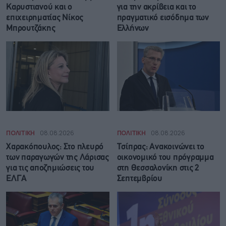
Καρυστιανού και ο
για την ακρίβεια και το
επιχειρηματίας Νίκος
πραγματικό εισόδημα των
Μπρουτζάκης
Ελλήνων
ΠΟΛΙΤΙΚΗ
08.08.2026
ΠΟΛΙΤΙΚΗ
08.08.2026
Χαρακόπουλος: Στο πλευρό
Τσίπρας: Ανακοινώνει το
των παραγωγών της Λάρισας
οικονομικό του πρόγραμμα
για τις αποζημιώσεις του
στη Θεσσαλονίκη στις 2
ΕΛΓΑ
Σεπτεμβρίου