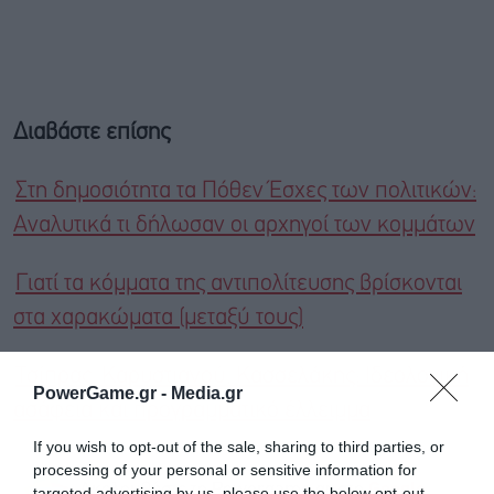
Διαβάστε επίσης
Στη δημοσιότητα τα Πόθεν Έσχες των πολιτικών:
Αναλυτικά τι δήλωσαν οι αρχηγοί των κομμάτων
Γιατί τα κόμματα της αντιπολίτευσης βρίσκονται
στα χαρακώματα (μεταξύ τους)
Τσίπρας, Καρυστιανού, Κασσελάκης: Ιδεολογική
PowerGame.gr -
Media.gr
ασάφεια και προγραμματικό έλλειμμα
If you wish to opt-out of the sale, sharing to third parties, or
processing of your personal or sensitive information for
Ακολουθήστε το Powergame.gr στο
Google
targeted advertising by us, please use the below opt-out