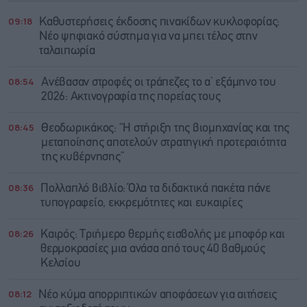
09:18
Καθυστερήσεις έκδοσης πινακίδων κυκλοφορίας:
Νέο ψηφιακό σύστημα για να μπει τέλος στην
ταλαιπωρία
08:54
Ανέβασαν στροφές οι τράπεζες το α’ εξάμηνο του
2026: Ακτινογραφία της πορείας τους
08:45
Θεοδωρικάκος: “Η στήριξη της βιομηχανίας και της
μεταποίησης αποτελούν στρατηγική προτεραιότητα
της κυβέρνησης”
08:36
Πολλαπλό βιβλίο: Όλα τα διδακτικά πακέτα πάνε
τυπογραφείο, εκκρεμότητες και ευκαιρίες
08:26
Καιρός: Τριήμερο θερμής εισβολής με μποφόρ και
θερμοκρασίες μια ανάσα από τους 40 βαθμούς
Κελσίου
08:12
Νέο κύμα απορριπτικών αποφάσεων για αιτήσεις