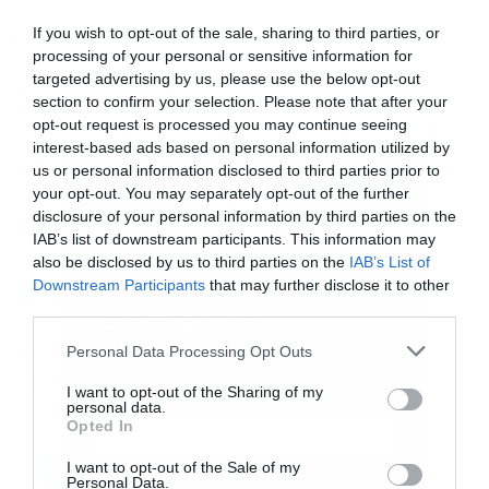
If you wish to opt-out of the sale, sharing to third parties, or
Διαβάστε επίσης
processing of your personal or sensitive information for
targeted advertising by us, please use the below opt-out
Μητσοτάκης: Εκβιασμός τα τέλη διέλευσης στα
section to confirm your selection. Please note that after your
opt-out request is processed you may continue seeing
Στενά του Ορμούζ – Προειδοποίηση για κύμα
interest-based ads based on personal information utilized by
πληθωρισμού
us or personal information disclosed to third parties prior to
your opt-out. You may separately opt-out of the further
disclosure of your personal information by third parties on the
Διήμερο-φωτιά με ένταση στη Βουλή για
IAB’s list of downstream participants. This information may
ΟΠΕΚΕΠΕ, υποκλοπές και νέο κόμμα
also be disclosed by us to third parties on the
IAB’s List of
Downstream Participants
that may further disclose it to other
Καρυστιανού
third parties.
Εγγραφή στο
newsletter
Συνάντηση Μητσοτάκη με τον CEO της
Personal Data Processing Opt Outs
Euroleague ενόψει του Final 4
I want to opt-out of the Sharing of my
personal data.
Opted In
Ακολουθήστε το Powergame.gr στο
Google
I want to opt-out of the Sale of my
Personal Data.
για άμεση και έγκυρη οικονομική
News