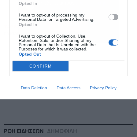
Αποδέχομαι τους
όρους χρήσης
*
Opted In
ενημέρωση!
και την πολιτική απορρήτου
I want to opt-out of processing my
Personal Data for Targeted Advertising.
Εγγραφή
Opted In
TAGS:
ΑΚΡΙΒΕΙΑ
ΔΗΜΟΣΙΟΝΟΜΙΚΗ ΠΟΛΙΤΙΚΗ
ΚΥΡΙΑΚΟΣ ΜΗΤΣΟΤΑΚΗΣ
I want to opt-out of Collection, Use,
Retention, Sale, and/or Sharing of my
Personal Data that Is Unrelated with the
Purposes for which it was collected.
Opted Out
CONFIRM
Data Deletion
Data Access
Privacy Policy
ΡΟΗ ΕΙΔΗΣΕΩΝ
ΔΗΜΟΦΙΛΗ