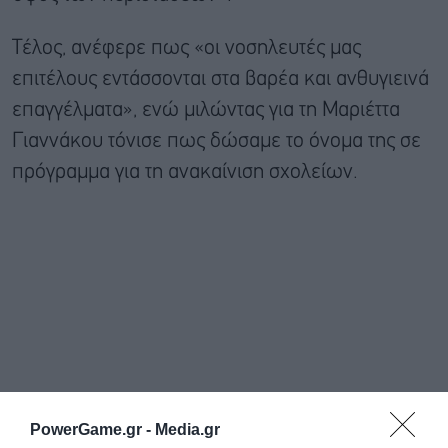
Tέλος, ανέφερε πως «οι νοσηλευτές μας
επιτέλους εντάσσονται στα βαρέα και ανθυγιεινά
επαγγέλματα», ενώ μιλώντας για τη Μαριέττα
Γιαννάκου τόνισε πως δώσαμε το όνομα της σε
πρόγραμμα για τη ανακαίνιση σχολείων.
PowerGame.gr -
Media.gr