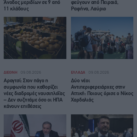
Άνοδος μεριδίων σε 9 από
φεύγουν από Πειραιά,
11 κλάδους
Ραφήνα, Λαύριο
ΔΙΕΘΝΗ
09.08.2026
ΕΛΛΑΔΑ
09.08.2026
Αραγτσί: Στον πάγο η
Δύο νέοι
συμφωνία που καθορίζει
Αντιπεριφερειάρχες στην
νέες διαδρομές ναυσιπλοΐας
Αττική: Ποιους όρισε ο Νίκος
– Δεν συζητάμε όσο οι ΗΠΑ
Χαρδαλιάς
κάνουν επιθέσεις