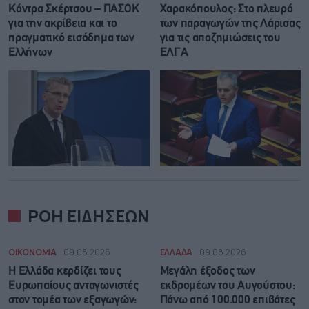
Κόντρα Σκέρτσου – ΠΑΣΟΚ
Χαρακόπουλος: Στο πλευρό
για την ακρίβεια και το
των παραγωγών της Λάρισας
πραγματικό εισόδημα των
για τις αποζημιώσεις του
Ελλήνων
ΕΛΓΑ
ΡΟΗ ΕΙΔΗΣΕΩΝ
ΟΙΚΟΝΟΜΙΑ
09.08.2026
ΕΛΛΑΔΑ
09.08.2026
Η Ελλάδα κερδίζει τους
Μεγάλη έξοδος των
Ευρωπαίους ανταγωνιστές
εκδρομέων του Αυγούστου:
στον τομέα των εξαγωγών:
Πάνω από 100.000 επιβάτες