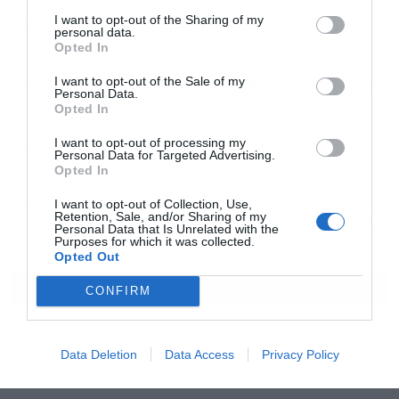
I want to opt-out of the Sharing of my
11:55
Δύο νέοι Αντιπεριφερειάρχες στην Αττική: Ποιους
personal data.
όρισε ο Νίκος Χαρδαλιάς
Opted In
I want to opt-out of the Sale of my
11:27
Τρόμος στον αέρα για δύο επιβατηγά αεροπλάνα: Παρά
Personal Data.
λίγο σύγκρουση στο αεροδρόμιο του Σίδνεϊ
Opted In
10:46
I want to opt-out of processing my
Οι Χούθι έπληξαν πετρελαϊκή εγκατάσταση της
Personal Data for Targeted Advertising.
Aramco στη Σαουδική Αραβία
Opted In
10:24
Η “Εστία” ξαναχτύπησε για Διαμαντοπούλου,
I want to opt-out of Collection, Use,
Retention, Sale, and/or Sharing of my
Χριστοδουλάκη: “Φαντασιόπληκτο ρεπορτάζ” απαντά
Personal Data that Is Unrelated with the
το ΠΑΣΟΚ
Purposes for which it was collected.
Opted Out
ΟΛΕΣ ΟΙ ΕΙΔΗΣΕΙΣ
CONFIRM
Data Deletion
Data Access
Privacy Policy