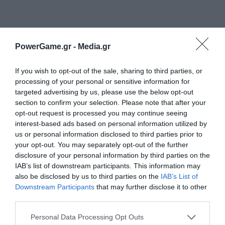
PowerGame.gr -
Media.gr
If you wish to opt-out of the sale, sharing to third parties, or
ΡΟΗ ΕΙΔΗΣΕΩΝ
ΔΗΜΟΦΙΛΗ
processing of your personal or sensitive information for
targeted advertising by us, please use the below opt-out
section to confirm your selection. Please note that after your
13:33
Η Ελλάδα κερδίζει τους Ευρωπαίους ανταγωνιστές
opt-out request is processed you may continue seeing
στον τομέα των εξαγωγών: Άνοδος μεριδίων σε 9 από
interest-based ads based on personal information utilized by
11 κλάδους
us or personal information disclosed to third parties prior to
your opt-out. You may separately opt-out of the further
12:54
Μεγάλη έξοδος των εκδρομέων του Αυγούστου:
disclosure of your personal information by third parties on the
Πάνω από 100.000 επιβάτες φεύγουν από Πειραιά,
IAB’s list of downstream participants. This information may
Ραφήνα, Λαύριο
also be disclosed by us to third parties on the
IAB’s List of
Downstream Participants
that may further disclose it to other
12:28
Αραγτσί: Στον πάγο η συμφωνία που καθορίζει νέες
third parties.
διαδρομές ναυσιπλοΐας – Δεν συζητάμε όσο οι ΗΠΑ
κάνουν επιθέσεις
Personal Data Processing Opt Outs