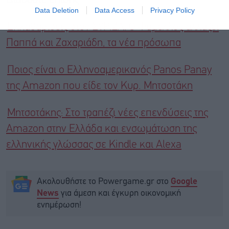
Διαβάστε επίσης
Data Deletion
Data Access
Privacy Policy
Εκκαθαρίσεις στον ΣΥΡΙΖΑ: Ο Φάμελλος αλλάζει
Παππά και Ζαχαριάδη, τα νέα πρόσωπα
Ποιος είναι ο Ελληνοαμερικανός Panos Panay
της Amazon που είδε τον Κυρ. Μητσοτάκη
Μητσοτάκης: Στο τραπέζι νέες επενδύσεις της
Amazon στην Ελλάδα και ενσωμάτωση της
ελληνικής γλώσσας σε Kindle και Alexa
Ακολουθήστε το Powergame.gr στο
Google
για άμεση και έγκυρη οικονομική
News
ενημέρωση!