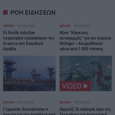
ΡΟΗ ΕΙΔΗΣΕΩΝ
ΔΙΕΘΝΗ
09.08.2026
ΔΙΕΘΝΗ
09.08.2026
Οι Χούθι έπληξαν
Κίνα: “Κόκκινος
πετρελαϊκή εγκατάσταση της
συναγερμός” για τον τυφώνα
Aramco στη Σαουδική
Ντόλφιν – Ακυρώθηκαν
Αραβία
πάνω από 1.000 πτήσεις
VIDEO
ΔΙΕΘΝΗ
09.08.2026
ΔΙΕΘΝΗ
09.08.2026
Γερμανία: Επεκτείνεται η
Ορμούζ: Οι σκληροί όροι της
έρευνα για την ασφάλεια από
Τεχεράνης για απεμπλοκή