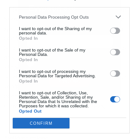
third parties.
Εγγραφή στο
«Η δικιά μας γενιά, που μεγάλωσε πολιτικά τη
newsletter
Personal Data Processing Opt Outs
δεκαετία του ’80 και του ’90, είναι η ιστορία του
I want to opt-out of the Sharing of my
χρέους να πλακώνει τη χώρα, και για πρώτη
personal data.
Opted In
φορά η Ελλάδα καταφέρνει να μειώσει το
δημόσιο χρέος της με τον γρηγορότερο ρυθμό
I want to opt-out of the Sale of my
Personal Data.
στην ιστορία. Έχουμε χρέος να μην
Αποδέχομαι τους
όρους χρήσης
*
Opted In
και την πολιτική απορρήτου
κληρονομήσουμε στην επόμενη γενιά ένα
I want to opt-out of processing my
Personal Data for Targeted Advertising.
δυσθεώρητο χρέος που θα μας πνίξει. Έχουμε
Εγγραφή
Opted In
χαράξει μια συνετή πολιτική, να μειώσουμε
I want to opt-out of Collection, Use,
φόρους και να στηρίξουμε τους πολίτες»,
Retention, Sale, and/or Sharing of my
Personal Data that Is Unrelated with the
υπογράμμισε ο Κυριάκος Μητσοτάκης.
Purposes for which it was collected.
Opted Out
CONFIRM