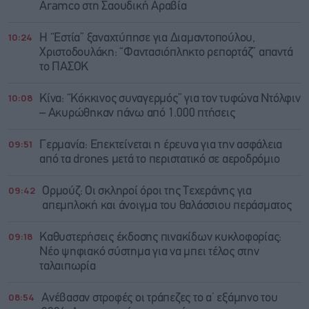
Aramco στη Σαουδική Αραβία
10:24
Η “Εστία” ξαναχτύπησε για Διαμαντοπούλου,
Χριστοδουλάκη: “Φαντασιόπληκτο ρεπορτάζ” απαντά
το ΠΑΣΟΚ
10:08
Κίνα: “Κόκκινος συναγερμός” για τον τυφώνα Ντόλφιν
– Ακυρώθηκαν πάνω από 1.000 πτήσεις
09:51
Γερμανία: Επεκτείνεται η έρευνα για την ασφάλεια
από τα drones μετά το περιστατικό σε αεροδρόμιο
09:42
Ορμούζ: Οι σκληροί όροι της Τεχεράνης για
απεμπλοκή και άνοιγμα του θαλάσσιου περάσματος
09:18
Καθυστερήσεις έκδοσης πινακίδων κυκλοφορίας:
Νέο ψηφιακό σύστημα για να μπει τέλος στην
ταλαιπωρία
08:54
Ανέβασαν στροφές οι τράπεζες το α’ εξάμηνο του