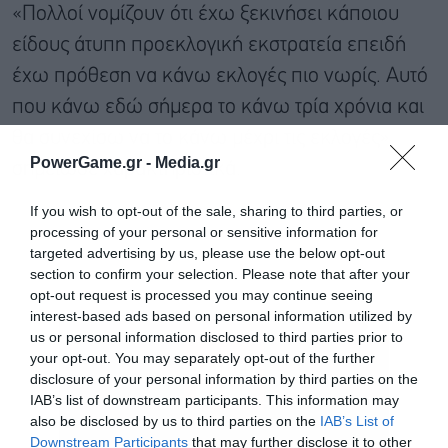
«Πολλοί νομίζουν ότι έχω ξεκινήσει κάποιου
είδους άτυπη προεκλογική εκστρατεία επειδή
έχω πρόθεση να κάνω εκλογές πιο νωρίς. Αυτό
που κάνω εδώ σήμερα το κάνω τρία χρόνια και
θα συνεχίσω να το κάνω μέχρι τις εκλογές»,
PowerGame.gr -
Media.gr
σημείωσε χαρακτηριστικά.
If you wish to opt-out of the sale, sharing to third parties, or
processing of your personal or sensitive information for
targeted advertising by us, please use the below opt-out
section to confirm your selection. Please note that after your
opt-out request is processed you may continue seeing
interest-based ads based on personal information utilized by
us or personal information disclosed to third parties prior to
your opt-out. You may separately opt-out of the further
disclosure of your personal information by third parties on the
IAB’s list of downstream participants. This information may
also be disclosed by us to third parties on the
IAB’s List of
Downstream Participants
that may further disclose it to other