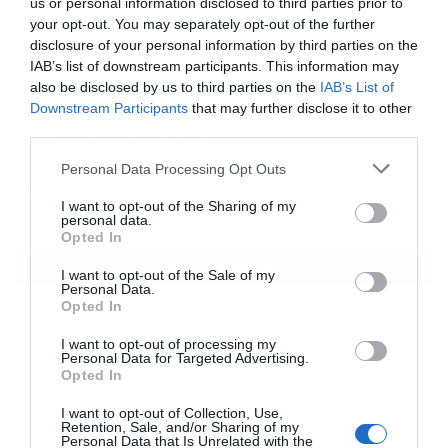
us or personal information disclosed to third parties prior to
για να κερδίσει την κούρσα της ΑΙ
your opt-out. You may separately opt-out of the further
disclosure of your personal information by third parties on the
22:54
ΗΠΑ: “Επιταγή” 100 δισ. δολαρίων σε εταιρείες για
IAB’s list of downstream participants. This information may
τους παράνομους δασμούς
also be disclosed by us to third parties on the
IAB’s List of
Downstream Participants
that may further disclose it to other
22:41
Το Muse Code της Meta ήρθε για να ανταγωνιστεί
third parties.
Anthropic και OpenAI
Personal Data Processing Opt Outs
22:27
Ράλι 4% ο χρυσός λόγω δολαρίου και αποδόσεων
I want to opt-out of the Sharing of my
ομολόγων
personal data.
Opted In
ΟΛΕΣ ΟΙ ΕΙΔΗΣΕΙΣ
I want to opt-out of the Sale of my
Personal Data.
Opted In
I want to opt-out of processing my
Personal Data for Targeted Advertising.
Opted In
I want to opt-out of Collection, Use,
Retention, Sale, and/or Sharing of my
Personal Data that Is Unrelated with the