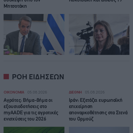
σύσκεψη υπό τον
Κοκοτσάκη και άλλους 19
Μητσοτάκη
ΡΟΗ ΕΙΔΗΣΕΩΝ
ΟΙΚΟΝΟΜΙΑ
05.08.2026
ΔΙΕΘΝΗ
05.08.2026
Αγρότες: Βήμα-βήμα οι
Ιράν: Eξετάζει ευρωπαϊκή
εξουσιοδοτήσεις στο
επιχείρηση
myAADE για τις αγροτικές
αποναρκοθέτησης στα Στενά
ενισχύσεις του 2026
του Ορμούζ