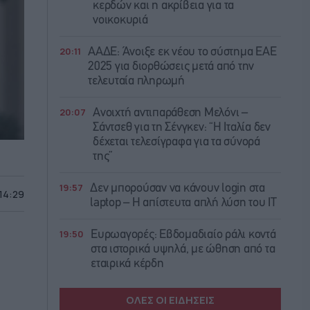
κερδών και η ακρίβεια για τα
νοικοκυριά
20:11
ΑΑΔΕ: Άνοιξε εκ νέου το σύστημα ΕΑΕ
2025 για διορθώσεις μετά από την
τελευταία πληρωμή
20:07
Ανοιχτή αντιπαράθεση Μελόνι –
Σάντσεθ για τη Σένγκεν: “Η Ιταλία δεν
δέχεται τελεσίγραφα για τα σύνορά
της”
19:57
Δεν μπορούσαν να κάνουν login στα
 14:29
laptop – Η απίστευτα απλή λύση του IT
19:50
Ευρωαγορές: Εβδομαδιαίο ράλι κοντά
στα ιστορικά υψηλά, με ώθηση από τα
εταιρικά κέρδη
ΟΛΕΣ ΟΙ ΕΙΔΗΣΕΙΣ