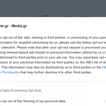
υμες να κοιτάξουν μπροστά
e.gr -
Media.gr
ώρα», επισήμανε, καθώς χώρες, ιδιαίτερα στη
άξουν μπροστά και να κάνουν σχέδια για μια
to opt-out of the sale, sharing to third parties, or processing of your per
formation for targeted advertising by us, please use the below opt-out s
ναι ανάγκη να κινηθούμε ταχύτερα»,
r selection. Please note that after your opt-out request is processed y
eing interest-based ads based on personal information utilized by us or
disclosed to third parties prior to your opt-out. You may separately opt-
losure of your personal information by third parties on the IAB’s list of
. This information may also be disclosed by us to third parties on the
IA
Participants
that may further disclose it to other third parties.
l Data Processing Opt Outs
Εγγραφή στο
newsletter
o opt-out of the Sharing of my personal data.