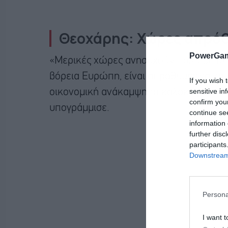
Θεοχάρης: Χώρες απρόθ
PowerGam
«Μερικές χώρες ανησυχούν πολύ με το τ
βόρεια Ευρώπη, είναι απρόθυμες να κοιτ
If you wish 
sensitive in
οικονομική ανάκαμψη το καλοκαίρι. «Εί
confirm you
υπογράμμισε.
continue se
information 
further disc
participants
Downstream 
Persona
I want t