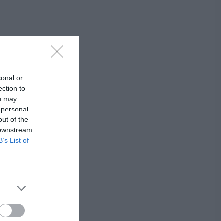
sonal or
ection to
ou may
 personal
out of the
 downstream
B’s List of