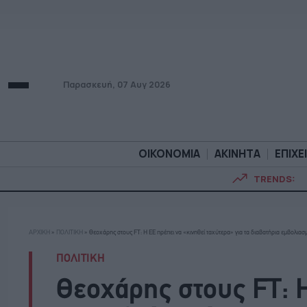
Παρασκευή, 07 Αυγ 2026
ΟΙΚΟΝΟΜΙΑ
ΑΚΙΝΗΤΑ
ΕΠΙΧΕ
TRENDS:
ΟΙΚΟΝΟΜΙΑ
ΑΚΙΝΗΤ
ΑΡΧΙΚΗ
»
ΠΟΛΙΤΙΚΗ
»
Θεοχάρης στους FT: Η ΕΕ πρέπει να «κινηθεί ταχύτερα» για τα διαβατήρια εμβολιασ
ΠΟΛΙΤΙΚΗ
Θεοχάρης στους FT: 