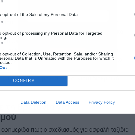
In
o opt-out of the Sale of my Personal Data.
In
 που θα μπορούσαν να επιτρέψουν τα ταξίδια
για όσους έχουν εμβολιασθεί, θα συζητηθεί κατά
Αποδέχομαι τους
όρους χρήσης
*
to opt-out of processing my Personal Data for Targeted
ing.
και την πολιτική απορρήτου
εθαύριο, Πέμπτη, και οι Financial Times
In
ναι διχασμένη σχετικά με την πρόταση αυτή.
Εγγραφή
o opt-out of Collection, Use, Retention, Sale, and/or Sharing
ersonal Data that Is Unrelated with the Purposes for which it
ες θεωρούν
απίθανο να υιοθετηθεί από τώρα το
lected.
Out
 ότι θα δημιουργηθεί έτσι ένα σύστημα δύο
α των πολιτών, πράγμα που συνιστά διακριτική
CONFIRM
Data Deletion
Data Access
Privacy Policy
ε τη Βρετανία για
σμού
 εφημερίδα πως ο σχεδιασμός για ασφαλή ταξίδια