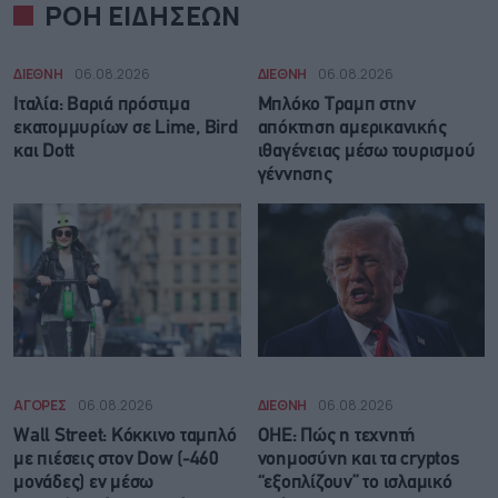
ΡΟΗ ΕΙΔΗΣΕΩΝ
ΔΙΕΘΝΗ
06.08.2026
ΔΙΕΘΝΗ
06.08.2026
Ιταλία: Βαριά πρόστιμα
Μπλόκο Τραμπ στην
εκατομμυρίων σε Lime, Bird
απόκτηση αμερικανικής
και Dott
ιθαγένειας μέσω τουρισμού
γέννησης
ΑΓΟΡΕΣ
06.08.2026
ΔΙΕΘΝΗ
06.08.2026
Wall Street: Κόκκινο ταμπλό
ΟΗΕ: Πώς η τεχνητή
με πιέσεις στον Dow (-460
νοημοσύνη και τα cryptos
μονάδες) εν μέσω
“εξοπλίζουν” το ισλαμικό