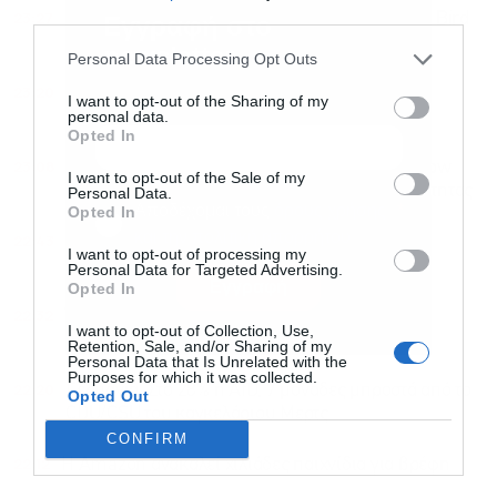
third parties.
23:27
Ιταλία: Βαριά πρόστιμα εκατομμυρίων σε Lime, Bird
Εγγραφή στο
και Dott
newsletter
Personal Data Processing Opt Outs
23:20
Μπλόκο Τραμπ στην απόκτηση αμερικανικής
I want to opt-out of the Sharing of my
personal data.
ιθαγένειας μέσω τουρισμού γέννησης
Opted In
23:08
Wall Street: Κόκκινο ταμπλό με πιέσεις στον Dow
I want to opt-out of the Sale of my
(-460 μονάδες) εν μέσω γεωπολιτικής νευρικότητας
Personal Data.
Αποδέχομαι τους
όρους χρήσης
*
Opted In
και την πολιτική απορρήτου
22:43
ΟΗΕ: Πώς η τεχνητή νοημοσύνη και τα cryptos
I want to opt-out of processing my
“εξοπλίζουν” το ισλαμικό κράτος
Personal Data for Targeted Advertising.
Εγγραφή
Opted In
22:32
Το Ντουμπάι εντάσσει τα κρυπτονομίσματα στις
I want to opt-out of Collection, Use,
καθημερινές πληρωμές και στα ακίνητα
Retention, Sale, and/or Sharing of my
Personal Data that Is Unrelated with the
Purposes for which it was collected.
22:20
Γερμανία: Στο 28% η AfD, 7 μονάδες μπροστά από το
Opted Out
CDU/CSU του καγκελάριου Μερτς
CONFIRM
22:12
Η Amazon ανακαλεί χιλιάδες παιχνίδια για βρέφη