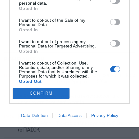
personal data.
Opted In
I want to opt-out of the Sale of my
Personal Data.
Opted In
I want to opt-out of processing my
Personal Data for Targeted Advertising.
Opted In
ΡΟΗ ΕΙΔΗΣΕΩΝ
ΔΗΜΟΦΙΛΗ
I want to opt-out of Collection, Use,
Retention, Sale, and/or Sharing of my
Personal Data that Is Unrelated with the
11:27
Τρόμος στον αέρα για δύο επιβατηγά αεροπλάνα: Παρά
Purposes for which it was collected.
Opted Out
λίγο σύγκρουση στο αεροδρόμιο του Σίδνεϊ
CONFIRM
10:46
Οι Χούθι έπληξαν πετρελαϊκή εγκατάσταση της
Aramco στη Σαουδική Αραβία
Data Deletion
Data Access
Privacy Policy
10:24
Η “Εστία” ξαναχτύπησε για Διαμαντοπούλου,
Χριστοδουλάκη: “Φαντασιόπληκτο ρεπορτάζ” απαντά
το ΠΑΣΟΚ