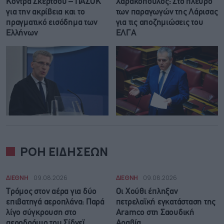
Κόντρα Σκέρτσου – ΠΑΣΟΚ
Χαρακόπουλος: Στο πλευρό
για την ακρίβεια και το
των παραγωγών της Λάρισας
πραγματικό εισόδημα των
για τις αποζημιώσεις του
Ελλήνων
ΕΛΓΑ
ΡΟΗ ΕΙΔΗΣΕΩΝ
ΔΙΕΘΝΗ
09.08.2026
ΔΙΕΘΝΗ
09.08.2026
Τρόμος στον αέρα για δύο
Οι Χούθι έπληξαν
επιβατηγά αεροπλάνα: Παρά
πετρελαϊκή εγκατάσταση της
λίγο σύγκρουση στο
Aramco στη Σαουδική
αεροδρόμιο του Σίδνεϊ
Αραβία