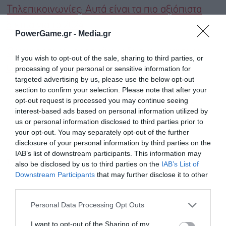
Τηλεπικοινωνίες: Αυτά είναι τα πιο αξιόπιστα
δίκτυα για το 2024
PowerGame.gr -
Media.gr
Ο γρίφος των κορεσμένων δικτύων και των
If you wish to opt-out of the sale, sharing to third parties, or
υψηλών τιμών ενέργειας
processing of your personal or sensitive information for
targeted advertising by us, please use the below opt-out
section to confirm your selection. Please note that after your
opt-out request is processed you may continue seeing
Ακολουθήστε το Powergame.gr στο
Google
interest-based ads based on personal information utilized by
για άμεση και έγκυρη οικονομική
News
us or personal information disclosed to third parties prior to
ενημέρωση!
your opt-out. You may separately opt-out of the further
disclosure of your personal information by third parties on the
IAB’s list of downstream participants. This information may
TAGS:
ΚΩΣΤΑΣ ΖΑΧΑΡΙΑΔΗΣ
ΣΥΡΙΖΑ
also be disclosed by us to third parties on the
IAB’s List of
Downstream Participants
that may further disclose it to other
third parties.
Personal Data Processing Opt Outs
I want to opt-out of the Sharing of my