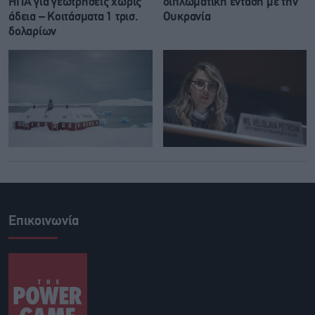
ΗΠΑ για γεωτρήσεις χωρίς
διπλωματική ένταση με την
άδεια – Κοιτάσματα 1 τρισ.
Ουκρανία
δολαρίων
Επικοινωνία