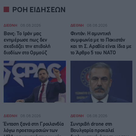
ΡΟΗ ΕΙΔΗΣΕΩΝ
ΔΙΕΘΝΗ
08.08.2026
ΔΙΕΘΝΗ
08.08.2026
Βανς: Το Ιράν μας
Φιντάν: Η αμυντική
ενημέρωσε πως δεν
συμφωνία με το Πακιστάν
σχεδιάζει την επιβολή
και τη Σ. Αραβία είναι ίδια με
διοδίων στο Ορμούζ
τo Άρθρο 5 του ΝΑΤΟ
ΔΙΕΘΝΗ
08.08.2026
ΔΙΕΘΝΗ
08.08.2026
Ένταση ξανά στη Γροιλανδία
Συντριβή drone στη
λόγω προετοιμασιών των
Βουλγαρία προκαλεί