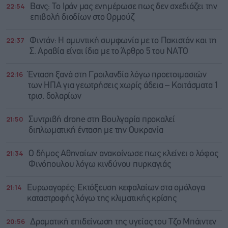
22:54
Βανς: Το Ιράν μας ενημέρωσε πως δεν σχεδιάζει την
επιβολή διοδίων στο Ορμούζ
22:37
Φιντάν: Η αμυντική συμφωνία με το Πακιστάν και τη
Σ. Αραβία είναι ίδια με τo Άρθρο 5 του ΝΑΤΟ
22:16
Ένταση ξανά στη Γροιλανδία λόγω προετοιμασιών
των ΗΠΑ για γεωτρήσεις χωρίς άδεια – Κοιτάσματα 1
τρισ. δολαρίων
21:50
Συντριβή drone στη Βουλγαρία προκαλεί
διπλωματική ένταση με την Ουκρανία
21:34
Ο δήμος Αθηναίων ανακοίνωσε πως κλείνει ο λόφος
Φινόπουλου λόγω κινδύνου πυρκαγιάς
21:14
Ευρωαγορές: Εκτόξευση κεφαλαίων στα ομόλογα
καταστροφής λόγω της κλιματικής κρίσης
20:56
Δραματική επιδείνωση της υγείας του Τζο Μπάιντεν