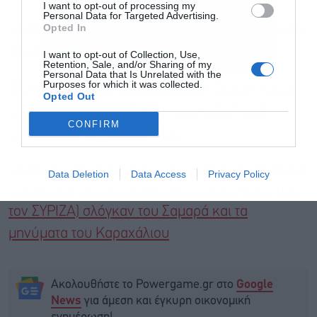
I want to opt-out of processing my
Personal Data for Targeted Advertising.
Γεραπετρίτης: Σε εξέλιξη ειρηνευτικό σχέδιο για
Εγγραφή
Opted In
τη Γάζα
I want to opt-out of Collection, Use,
Retention, Sale, and/or Sharing of my
Personal Data that Is Unrelated with the
Purposes for which it was collected.
Σε γραμμή Ερντογάν το ΥΠΕΞ της Λιβύης για τα
Opted Out
οικόπεδα νότια της Κρήτης: ”Παραβιάζει τα
CONFIRM
κυριαρχικά μας δικαιώματα”
Τα αυξημένα “ντεσιμπέλ” του Κυριάκου, το γεύμα
Data Deletion
Data Access
Privacy Policy
του Δένδια με τον Οικονόμου, το κλεμμένο (από
τον ΣΥΡΙΖΑ) σλόγκαν του Σαμαρά και τα
μηνύματα του Καραχάλιου
Ακολουθήστε το Powergame.gr στο
Google
για άμεση και έγκυρη οικονομική
News