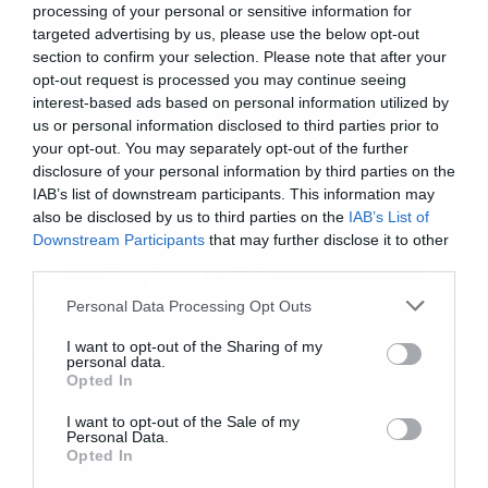
ελληνική αποστολή επιδιώκει να επισκεφθεί
processing of your personal or sensitive information for
targeted advertising by us, please use the below opt-out
ταυτόχρονα και τα δύο κέντρα εξουσίας της
section to confirm your selection. Please note that after your
διαιρεμένης χώρας:
opt-out request is processed you may continue seeing
interest-based ads based on personal information utilized by
us or personal information disclosed to third parties prior to
Την κυβέρνηση Εθνικής Ενότητας στην Τρίπολη
your opt-out. You may separately opt-out of the further
disclosure of your personal information by third parties on the
Το καθεστώς της Βεγγάζης
IAB’s list of downstream participants. This information may
also be disclosed by us to third parties on the
IAB’s List of
Downstream Participants
that may further disclose it to other
Η επίσκεψη του Γεραπετρίτη στη Λιβύη
third parties.
Εγγραφή στο
αναμένεται να διαδραματίσει καθοριστικό ρόλο
newsletter
Personal Data Processing Opt Outs
στη διαμόρφωση των μελλontικών
ελληνολιβυκών σχέσεων, ιδιαίτερα όσον αφορά
I want to opt-out of the Sharing of my
personal data.
τα θαλάσσια οικόπεδα και τα κυριαρχικά
Opted In
δικαιώματα στη Μεσόγειο.
I want to opt-out of the Sale of my
Personal Data.
Αποδέχομαι τους
όρους χρήσης
*
Opted In
Διαβάστε επίσης
και την πολιτική απορρήτου