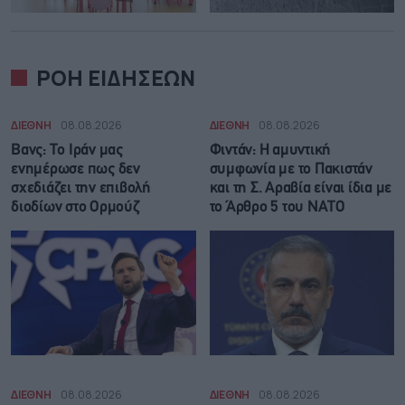
ΡΟΗ ΕΙΔΗΣΕΩΝ
ΔΙΕΘΝΗ
08.08.2026
ΔΙΕΘΝΗ
08.08.2026
Βανς: Το Ιράν μας
Φιντάν: Η αμυντική
ενημέρωσε πως δεν
συμφωνία με το Πακιστάν
σχεδιάζει την επιβολή
και τη Σ. Αραβία είναι ίδια με
διοδίων στο Ορμούζ
τo Άρθρο 5 του ΝΑΤΟ
ΔΙΕΘΝΗ
08.08.2026
ΔΙΕΘΝΗ
08.08.2026