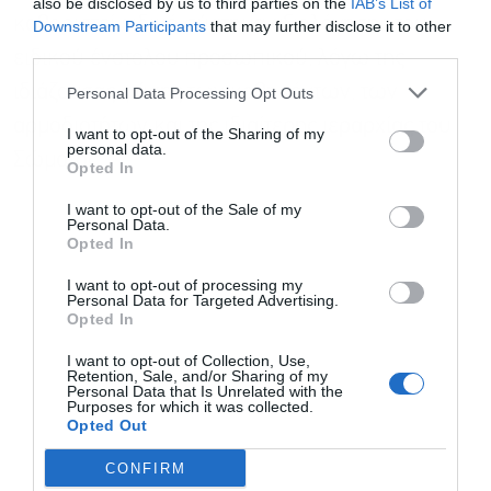
also be disclosed by us to third parties on the
IAB’s List of
καθοριστεί ειδικό σύστημα αξιολόγησης του
Downstream Participants
that may further disclose it to other
third parties.
Εγγραφή στο
ειδικού ένστολου προσωπικού, λόγω της
newsletter
ιδιάζουσας φύσης των καθηκόντων, των
Personal Data Processing Opt Outs
αρμοδιοτήτων και της ιδιαίτερης ιεραρχίας του
I want to opt-out of the Sharing of my
personal data.
Σώματος.
Opted In
I want to opt-out of the Sale of my
Personal Data.
Αποδέχομαι τους
όρους χρήσης
*
Opted In
και την πολιτική απορρήτου
I want to opt-out of processing my
Personal Data for Targeted Advertising.
Εγγραφή
Opted In
I want to opt-out of Collection, Use,
Retention, Sale, and/or Sharing of my
Personal Data that Is Unrelated with the
Purposes for which it was collected.
Opted Out
CONFIRM