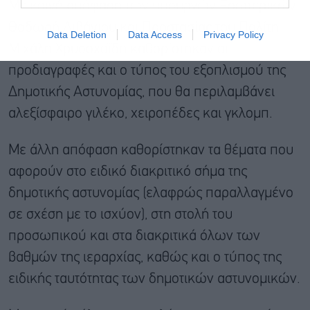
Με κοινή απόφαση των υπουργών Εσωτερικών
Θοδωρή Λιβάνιου και Προστασίας του Πολίτη
Data Deletion
Data Access
Privacy Policy
Μιχάλη Χρυσοχοΐδη καθορίστηκαν οι
προδιαγραφές και ο τύπος του εξοπλισμού της
Δημοτικής Αστυνομίας, που θα περιλαμβάνει
αλεξίσφαιρο γιλέκο, χειροπέδες και γκλομπ.
Με άλλη απόφαση καθορίστηκαν τα θέματα που
αφορούν στο ειδικό διακριτικό σήμα της
δημοτικής αστυνομίας (ελαφρώς παραλλαγμένο
σε σχέση με το ισχύον), στη στολή του
προσωπικού και στα διακριτικά όλων των
βαθμών της ιεραρχίας, καθώς και ο τύπος της
ειδικής ταυτότητας των δημοτικών αστυνομικών.