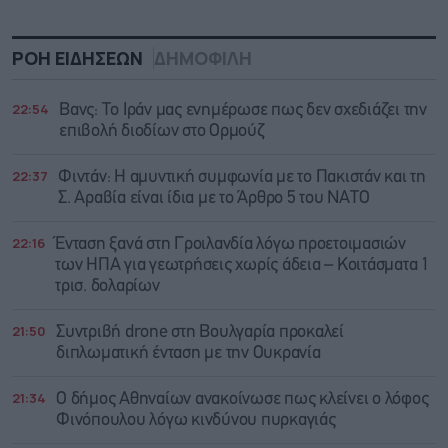
ΡΟΗ ΕΙΔΗΣΕΩΝ
ΔΗΜΟΦΙΛΗ
22:54
Βανς: Το Ιράν μας ενημέρωσε πως δεν σχεδιάζει την
επιβολή διοδίων στο Ορμούζ
22:37
Φιντάν: Η αμυντική συμφωνία με το Πακιστάν και τη
Σ. Αραβία είναι ίδια με τo Άρθρο 5 του ΝΑΤΟ
22:16
Ένταση ξανά στη Γροιλανδία λόγω προετοιμασιών
των ΗΠΑ για γεωτρήσεις χωρίς άδεια – Κοιτάσματα 1
τρισ. δολαρίων
21:50
Συντριβή drone στη Βουλγαρία προκαλεί
διπλωματική ένταση με την Ουκρανία
21:34
Ο δήμος Αθηναίων ανακοίνωσε πως κλείνει ο λόφος
Φινόπουλου λόγω κινδύνου πυρκαγιάς