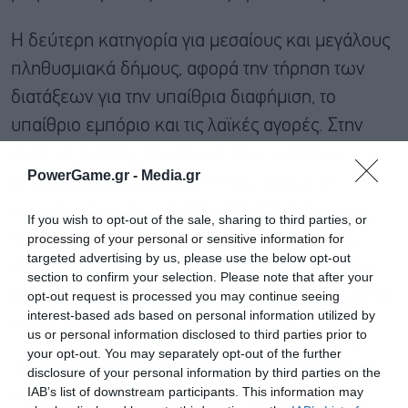
Η δεύτερη κατηγορία για μεσαίους και μεγάλους
πληθυσμιακά δήμους, αφορά την τήρηση των
διατάξεων για την υπαίθρια διαφήμιση, το
υπαίθριο εμπόριο και τις λαϊκές αγορές. Στην
τρίτη κατηγορία που αφορά τους μεγάλους
PowerGame.gr -
Media.gr
δήμους, περιλαμβάνεται μεταξύ άλλων ο
έλεγχος νομιμότητας στην αδειοδότηση
If you wish to opt-out of the sale, sharing to third parties, or
καταστημάτων υγειονομικού ενδιαφέροντος,
processing of your personal or sensitive information for
targeted advertising by us, please use the below opt-out
θεάτρων, κινηματογράφων κ.α., η τήρηση των
section to confirm your selection. Please note that after your
ορίων ηχορρύπανσης και το ωράριο λειτουργίας
opt-out request is processed you may continue seeing
interest-based ads based on personal information utilized by
καταστημάτων,
us or personal information disclosed to third parties prior to
your opt-out. You may separately opt-out of the further
Επιπλέον, με απόφαση της υφυπουργού
disclosure of your personal information by third parties on the
IAB’s list of downstream participants. This information may
Εσωτερικών, Βιβής Χαραλαμπογιάννη θα