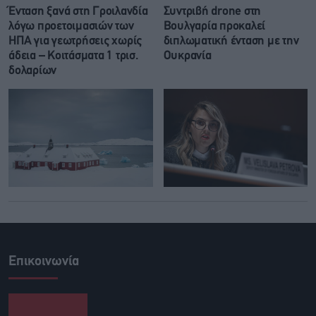
Ένταση ξανά στη Γροιλανδία
Συντριβή drone στη
λόγω προετοιμασιών των
Βουλγαρία προκαλεί
ΗΠΑ για γεωτρήσεις χωρίς
διπλωματική ένταση με την
άδεια – Κοιτάσματα 1 τρισ.
Ουκρανία
δολαρίων
Επικοινωνία