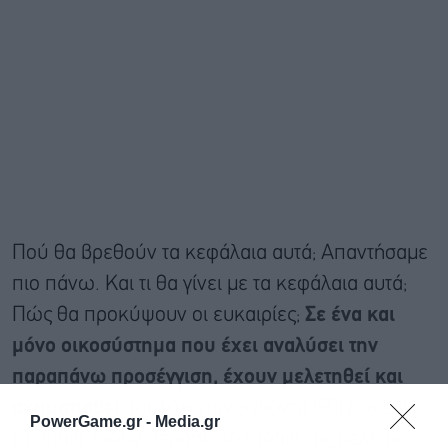
Πού θα βρεθούν τα κεφάλαια αυτά; Απαντήσαμε
πιο πάνω. Και τι θα γίνει με τα κεφάλαια αυτά;
Πώς θα προκύψουν οι ευκαιρίες;
Σε ένα και
μόνο οικοσύστημα που έχει αναλύσει την
παραπάνω προσέγγιση, έχουν μελετηθεί και
σχηματισθεί
τουλάχιστον ογδόντα (80) projects
PowerGame.gr -
Media.gr
τα οποία έχουν περάσει το στάδιο της μελέτης