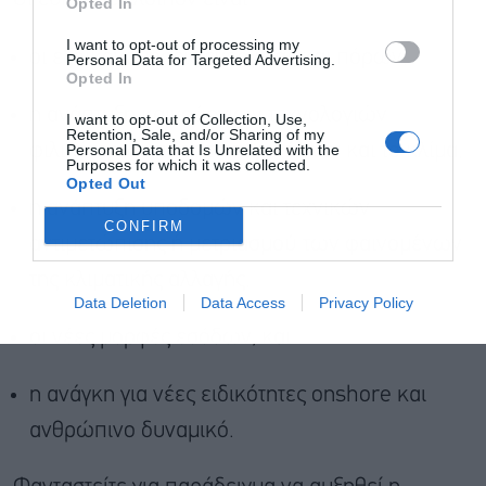
Opted In
I want to opt-out of processing my
οι εξοικονομήσεις ενέργειας και πόρων,
Personal Data for Targeted Advertising.
Opted In
η ανάπτυξη καινούργιων τεχνολογιών
I want to opt-out of Collection, Use,
Retention, Sale, and/or Sharing of my
φιλικότερων προς το περιβάλλον και το κλίμα,
Personal Data that Is Unrelated with the
Purposes for which it was collected.
Opted Out
η ανάπτυξη υποδομών και τεχνικών
CONFIRM
αντιμετώπισης ή μετριασμού των φαινομένων
της κλιματικής αλλαγής,
Data Deletion
Data Access
Privacy Policy
οι νέες μορφές εσόδων, και
η ανάγκη για νέες ειδικότητες onshore και
ανθρώπινο δυναμικό.