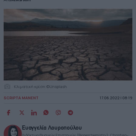
Από
Newsroom
Κλιματική κρίση ©Unsplash
SCRIPTA MANENT
17.06.2022 | 08:19
Ευαγγελία Λουροπούλου
Διδάκτωρ Φυσικών Επιστημών (Biogeochemistry), Christian-