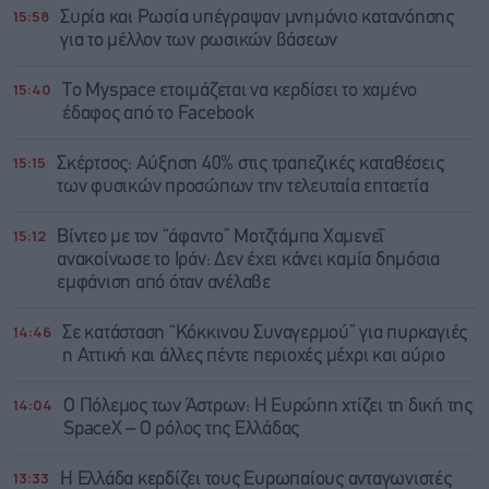
15:58
Συρία και Ρωσία υπέγραψαν μνημόνιο κατανόησης
για το μέλλον των ρωσικών βάσεων
15:40
Το Myspace ετοιμάζεται να κερδίσει το χαμένο
έδαφος από το Facebook
15:15
Σκέρτσος: Αύξηση 40% στις τραπεζικές καταθέσεις
των φυσικών προσώπων την τελευταία επταετία
15:12
Βίντεο με τον “άφαντο” Μοτζτάμπα Χαμενεΐ
ανακοίνωσε το Ιράν: Δεν έχει κάνει καμία δημόσια
εμφάνιση από όταν ανέλαβε
14:46
Σε κατάσταση “Κόκκινου Συναγερμού” για πυρκαγιές
η Αττική και άλλες πέντε περιοχές μέχρι και αύριο
14:04
Ο Πόλεμος των Άστρων: Η Ευρώπη χτίζει τη δική της
SpaceX – Ο ρόλος της Ελλάδας
13:33
Η Ελλάδα κερδίζει τους Ευρωπαίους ανταγωνιστές