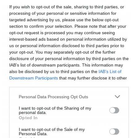
και δείχνουν εφαρμόσιμα, διότι απαντούν
If you wish to opt-out of the sale, sharing to third parties, or
processing of your personal or sensitive information for
συγκεκριμένα στα ερωτήματα (για κάθε project):
targeted advertising by us, please use the below opt-out
τι θα γίνει, ποιος θα το κάνει, ποια υλικά ή
section to confirm your selection. Please note that after your
opt-out request is processed you may continue seeing
περιοχές θα επηρεάσουν, πόσο κοστίζει, πόση
interest-based ads based on personal information utilized by
διάρκεια έχει η υλοποίηση (σε παγκόσμια
us or personal information disclosed to third parties prior to
your opt-out. You may separately opt-out of the further
κλίμακα) και πόσο θα μειώσει τα αέρια. Καμία
disclosure of your personal information by third parties on the
δράση από μόνη της δεν αρκεί αλλά πολλές
IAB’s list of downstream participants. This information may
also be disclosed by us to third parties on the
IAB’s List of
δράσεις πρέπει να γίνουν σε αρμονία μεταξύ
Downstream Participants
that may further disclose it to other
τους. Και o κατάλογος με τα έργα δεν σταματά
third parties.
εδώ, ολοένα βρίσκονται λύσεις για καλύτερες
Personal Data Processing Opt Outs
ανεμογεννήτριες, μικρότερες μπαταρίες
I want to opt-out of the Sharing of my
αποθήκευσης, ισχυρότερους ηλεκτροκινητήρες,
personal data.
Opted In
καλύτερες μεθόδους παραγωγής τροφίμων, κλπ.
I want to opt-out of the Sale of my
Personal Data.
Οι ευκαιρίες λοιπόν είναι