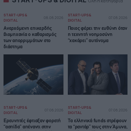
Όλη η κατηγορία
START-UPS &
START-UPS &
08.08.2026
07.08.2026
DIGITAL
DIGITAL
Ανερχόμενη επικερδής
Ποιος φέρει την ευθύνη όταν
βιομηχανία ο καθαρισμός
η τεχνητή νοημοσύνη
των απορριμμάτων στο
“χακάρει” αυτόνομα
διάστημα
START-UPS &
START-UPS &
07.08.2026
07.08.2026
DIGITAL
DIGITAL
Ερευνητές έφτιαξαν φορετή
Τα ελληνικά funds στρέφουν
“ασπίδα” απέναντι στην
τα “ραντάρ” τους στην Άμυνα,