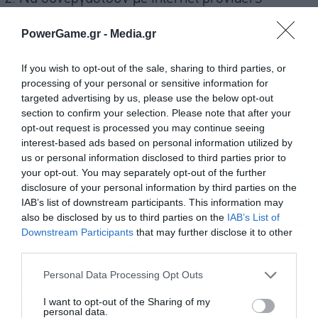
PowerGame.gr -
Media.gr
Να πραγματοποιούν ελέγχους σε δημόσια
καταστήματα προβολής συνδρομητικού
If you wish to opt-out of the sale, sharing to third parties, or
περιεχομένου
processing of your personal or sensitive information for
targeted advertising by us, please use the below opt-out
section to confirm your selection. Please note that after your
Να αξιοποιούν αναφορές από δικαιούχους
opt-out request is processed you may continue seeing
interest-based ads based on personal information utilized by
παρόχους (NOVA, Cosmote TV).
us or personal information disclosed to third parties prior to
your opt-out. You may separately opt-out of the further
Διαβάστε επίσης
disclosure of your personal information by third parties on the
IAB’s list of downstream participants. This information may
also be disclosed by us to third parties on the
IAB’s List of
Συνδρομητική τηλεόραση: Πώς το deal Cosmote
Downstream Participants
that may further disclose it to other
& Nova αναγέννησε την αγορά
third parties.
Personal Data Processing Opt Outs
Τηλεόραση: Έρχονται πρόστιμα στους χρήστες
πειρατικών συνδρομητικών καναλιών
I want to opt-out of the Sharing of my
personal data.