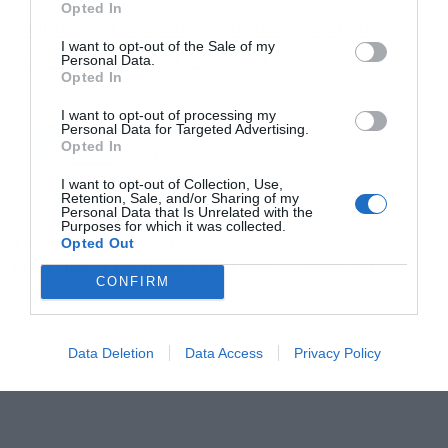
Opted In
Πειρατική τηλεόραση: Απόφαση ορόσημο,
I want to opt-out of the Sale of my
πρώτη καταδίκη στην Ελλάδα
Personal Data.
Opted In
I want to opt-out of processing my
Personal Data for Targeted Advertising.
Ακολουθήστε το Powergame.gr στο
Google
Opted In
για άμεση και έγκυρη οικονομική
News
ενημέρωση!
I want to opt-out of Collection, Use,
Retention, Sale, and/or Sharing of my
Personal Data that Is Unrelated with the
Purposes for which it was collected.
TAGS:
STREAMING
ΠΕΙΡΑΤΕΙΑ
ΠΟΔΟΣΦΑΙΡΟ
Opted Out
ΠΡΟΣΤΙΜΑ
ΣΥΝΔΡΟΜΗΤΕΣ
ΤΑΙΝΙΑ
ΤΗΛΕΟΡΑΣΗ
CONFIRM
Data Deletion
Data Access
Privacy Policy