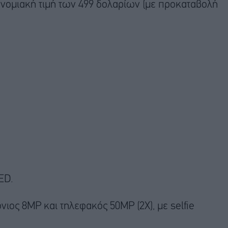
ονομιακή τιμή των 499 δολαρίων (με προκαταβολή
ED.
ιος 8MP και τηλεφακός 50MP (2X), με selfie