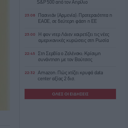
S&P 500 από τον Απρίλιο
23:08
Πασινιάν (Αρμενία): Προτεραιότητα η
ΕΑΟΕ, σε δεύτερη φάση η ΕΕ
23:00
Η φον ντερ Λάιεν χαιρετίζει τις νέες
αμερικανικές κυρώσεις στη Ρωσία
22:45
Στη Σερβία ο Ζελένσκι: Κρίσιμη
συνάντηση με τον Βούτσιτς
22:32
Amazon: Πώς χτίζει κρυφά data
center αξίας 2 δισ.
ΟΛΕΣ ΟΙ ΕΙΔΗΣΕΙΣ