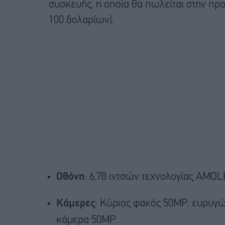
συσκευής, η οποία θα πωλείται στην πρ
100 δολαρίων):
Οθόνη
: 6,78 ιντσών τεχνολογίας AMOL
Κάμερες
: Κύριος φακός 50MP, ευρυγών
κάμερα 50MP.