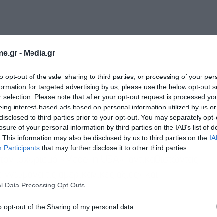
e.gr -
Media.gr
to opt-out of the sale, sharing to third parties, or processing of your per
formation for targeted advertising by us, please use the below opt-out s
r selection. Please note that after your opt-out request is processed y
eing interest-based ads based on personal information utilized by us or
την προέλευση της συσκευής. Ενώ αρχικά το
disclosed to third parties prior to your opt-out. You may separately opt-
losure of your personal information by third parties on the IAB’s list of
ένο στις ΗΠΑ, η υπόσχεση αυτή αποδείχθηκε
. This information may also be disclosed by us to third parties on the
IA
για μαζική παραγωγή smartphone εντός της
Participants
that may further disclose it to other third parties.
 τον ισχυρισμό «Made in USA», αντικαθιστώντας
 γνώμονα τις αμερικανικές αξίες» και
l Data Processing Opt Outs
o opt-out of the Sharing of my personal data.