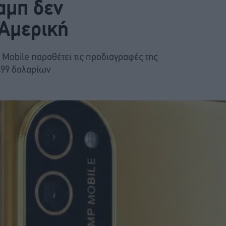
αμπ δεν
 Αμερική
 Mobile παραθέτει τις προδιαγραφές της
 499 δολαρίων