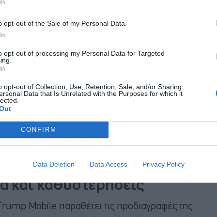
In
o opt-out of the Sale of my Personal Data.
In
to opt-out of processing my Personal Data for Targeted
ing.
In
o opt-out of Collection, Use, Retention, Sale, and/or Sharing
ersonal Data that Is Unrelated with the Purposes for which it
lected.
Out
διευκρινίστηκε ότι η παραγωγή γίνεται σε ένα
CONFIRM
εται), ενώ η «τελική συναρμολόγηση»
Data Deletion
Data Access
Privacy Policy
ά και καθυστερήσεις
 Trump Mobile παραθέτει τις προδιαγραφές της