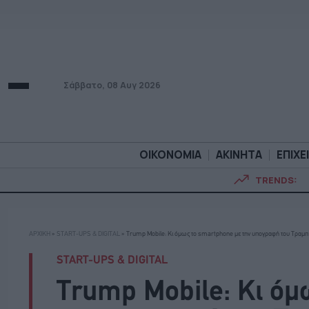
Σάββατο, 08 Αυγ 2026
ΟΙΚΟΝΟΜΙΑ
ΑΚΙΝΗΤΑ
ΕΠΙΧΕ
TRENDS:
ΟΙΚΟΝΟΜΙΑ
ΑΚΙΝΗΤ
ΑΡΧΙΚΗ
»
START-UPS & DIGITAL
»
Trump Mobile: Κι όμως το smartphone με την υπογραφή του Τραμπ 
START-UPS & DIGITAL
Trump Mobile: Κι όμ