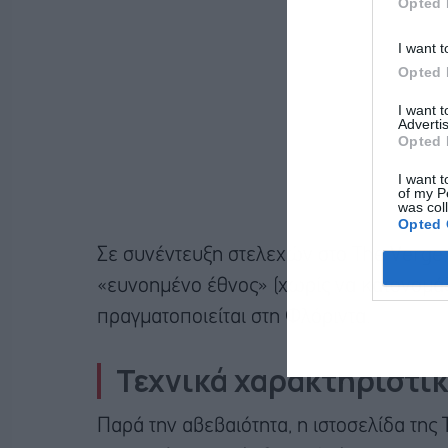
Opted 
I want t
Opted 
I want 
Advertis
Opted 
I want t
of my P
was col
Opted 
Σε συνέντευξη στελεχών στο The Verge, 
«ευνοημένο έθνος» (χωρίς να κατονομάζ
πραγματοποιείται στη Φλόριντα.
Τεχνικά χαρακτηριστικ
Παρά την αβεβαιότητα, η ιστοσελίδα της