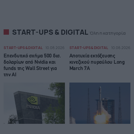
START-UPS & DIGITAL
Όλη η κατηγορία
START-UPS & DIGITAL
10.08.2026
START-UPS & DIGITAL
10.08.2026
Επενδυτικό σχήμα 500 δισ.
Αποτυχία εκτόξευσης
δολαρίων από Nvidia και
κινεζικού πυραύλου Long
funds της Wall Street για
March 7A
την AI