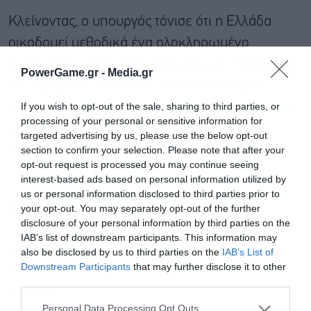
Κλείνοντας, ο υπουργός τόνισε ότι η Ελλάδα
οικοδομεί μεθοδικά ένα ολοκληρωμένο
οικοσύστημα Τεχνητής Νοημοσύνης, βασισμένο
PowerGame.gr -
Media.gr
σε σύγχρονες υποδομές, ανοιχτά δεδομένα,
If you wish to opt-out of the sale, sharing to third parties, or
ευρωπαϊκές συνεργασίες και ισχυρούς θεσμούς,
processing of your personal or sensitive information for
ώστε να αξιοποιήσει τις ευκαιρίες της νέας
targeted advertising by us, please use the below opt-out
section to confirm your selection. Please note that after your
εποχής με τρόπο ασφαλή, ανταγωνιστικό και
opt-out request is processed you may continue seeing
προς όφελος της κοινωνίας.
interest-based ads based on personal information utilized by
us or personal information disclosed to third parties prior to
your opt-out. You may separately opt-out of the further
Διαβάστε επίσης
disclosure of your personal information by third parties on the
IAB’s list of downstream participants. This information may
Παπαστεργίου: Απολύτως ψευδή τα
also be disclosed by us to third parties on the
IAB’s List of
Downstream Participants
that may further disclose it to other
δημοσιεύματα για ψεύτικες κλήσεις από
third parties.
κάμερες
Personal Data Processing Opt Outs