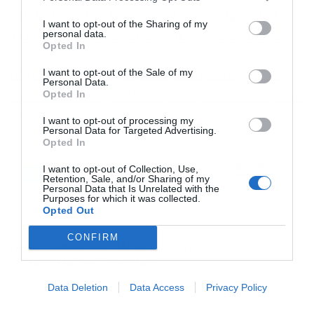
Παπαστεργίου: Την επόμενη εβδομάδα ξανά
I want to opt-out of the Sharing of my
personal data.
στον αέρα ο διαγωνισμός για τις 1.000 κάμερες
Opted In
I want to opt-out of the Sale of my
Κομισιόν: Ο περιορισμένος ανταγωνισμός στις
Personal Data.
Opted In
τηλεπικοινωνίες καθυστερεί τις επενδύσεις στην
Ελλάδα
I want to opt-out of processing my
Personal Data for Targeted Advertising.
Opted In
Ακολουθήστε το Powergame.gr στο
Google
I want to opt-out of Collection, Use,
Retention, Sale, and/or Sharing of my
για άμεση και έγκυρη οικονομική
News
Personal Data that Is Unrelated with the
Purposes for which it was collected.
ενημέρωση!
Opted Out
CONFIRM
TAGS:
ΔΗΜΗΤΡΗΣ ΠΑΠΑΣΤΕΡΓΙΟΥ
ΤΕΧΝΗΤΗ ΝΟΗΜΟΣΥΝΗ (AI)
Data Deletion
Data Access
Privacy Policy