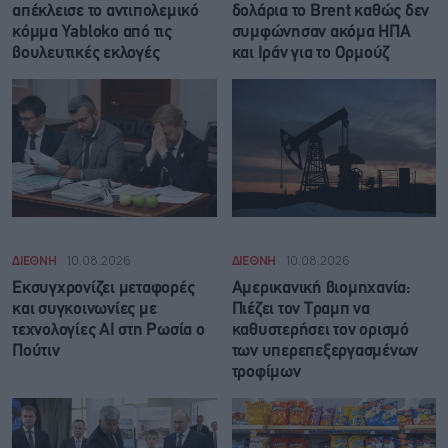
απέκλεισε το αντιπολεμικό
δολάρια το Brent καθώς δεν
κόμμα Yabloko από τις
συμφώνησαν ακόμα ΗΠΑ
βουλευτικές εκλογές
και Ιράν για το Ορμούζ
ΔΙΕΘΝΗ
10.08.2026
ΔΙΕΘΝΗ
10.08.2026
Εκσυγχρονίζει μεταφορές
Αμερικανική βιομηχανία:
και συγκοινωνίες με
Πιέζει τον Τραμπ να
τεχνολογίες AI στη Ρωσία ο
καθυστερήσει τον ορισμό
Πούτιν
των υπερεπεξεργασμένων
τροφίμων