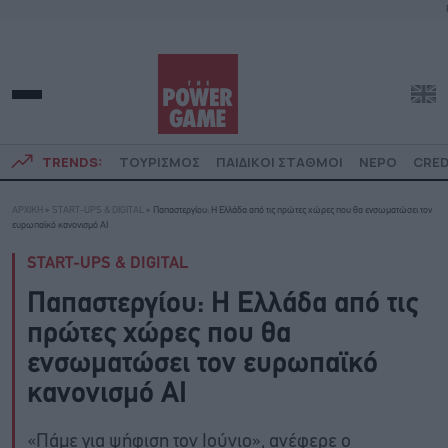
TRENDS:
ΤΟΥΡΙΣΜΟΣ
ΠΑΙΔΙΚΟΙ ΣΤΑΘΜΟΙ
ΝΕΡΟ
CRED
ΑΡΧΙΚΗ
»
START-UPS & DIGITAL
»
Παπαστεργίου: Η Ελλάδα από τις πρώτες χώρες που θα ενσωματώσει τον
ευρωπαϊκό κανονισμό AI
START-UPS & DIGITAL
Παπαστεργίου: Η Ελλάδα από τις
πρώτες χώρες που θα
ενσωματώσει τον ευρωπαϊκό
κανονισμό AI
«Πάμε για ψήφιση τον Ιούνιο», ανέφερε ο