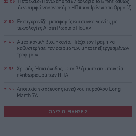
22:05
Πετρέλαιο: Πάνω από τα 87 δολάρια το Brent καθώς
δεν συμφώνησαν ακόμα ΗΠΑ και Ιράν για το Ορμούζ
21:50
Εκσυγχρονίζει μεταφορές και συγκοινωνίες με
τεχνολογίες AI στη Ρωσία ο Πούτιν
21:45
Αμερικανική βιομηχανία: Πιέζει τον Τραμπ να
καθυστερήσει τον ορισμό των υπερεπεξεργασμένων
τροφίμων
21:35
Χρυσός: Ήπια άνοδος με τα βλέμματα στα στοιχεία
πληθωρισμού των ΗΠΑ
21:26
Αποτυχία εκτόξευσης κινεζικού πυραύλου Long
March 7A
ΟΛΕΣ ΟΙ ΕΙΔΗΣΕΙΣ