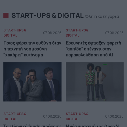
START-UPS & DIGITAL
Όλη η κατηγορία
START-UPS &
START-UPS &
07.08.2026
07.08.2026
DIGITAL
DIGITAL
Ποιος φέρει την ευθύνη όταν
Ερευνητές έφτιαξαν φορετή
η τεχνητή νοημοσύνη
“ασπίδα” απέναντι στην
“χακάρει” αυτόνομα
παρακολούθηση από AI
START-UPS &
START-UPS &
07.08.2026
07.08.2026
DIGITAL
DIGITAL
Τα ελληνικά funds στρέφουν
Η νέα συσκευή της OpenAI