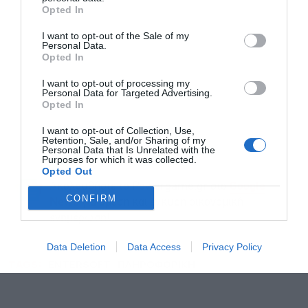
Opted In
Αποδέχομαι τους
όρους χρήσης
*
I want to opt-out of the Sale of my
και την πολιτική απορρήτου
Personal Data.
Opted In
Εγγραφή
I want to opt-out of processing my
Personal Data for Targeted Advertising.
Opted In
I want to opt-out of Collection, Use,
Retention, Sale, and/or Sharing of my
Personal Data that Is Unrelated with the
Purposes for which it was collected.
Opted Out
Ακολουθήστε το Powergame.gr στο
Google
CONFIRM
για άμεση και έγκυρη οικονομική
News
ενημέρωση!
Data Deletion
Data Access
Privacy Policy
TAGS:
ENTERSOFT
ΠΛΗΡΟΦΟΡΙΚΗ