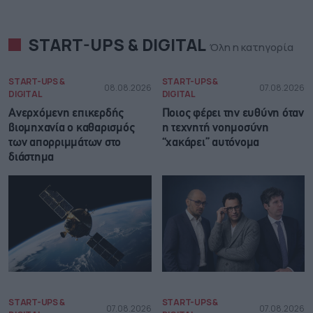
START-UPS & DIGITAL
Όλη η κατηγορία
START-UPS &
START-UPS &
08.08.2026
07.08.2026
DIGITAL
DIGITAL
Ανερχόμενη επικερδής
Ποιος φέρει την ευθύνη όταν
βιομηχανία ο καθαρισμός
η τεχνητή νοημοσύνη
των απορριμμάτων στο
“χακάρει” αυτόνομα
διάστημα
START-UPS &
START-UPS &
07.08.2026
07.08.2026