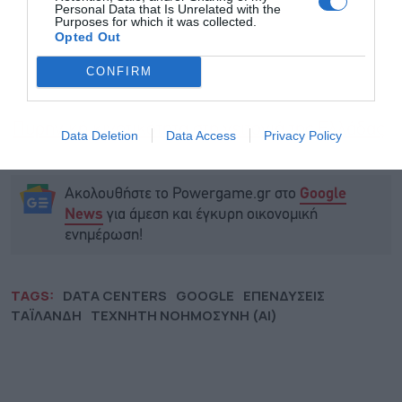
Personal Data that Is Unrelated with the
Purposes for which it was collected.
Opted Out
CONFIRM
Πυρηνική κινητικότητα στη γειτονιά της Ελλάδας
Data Deletion
Data Access
Privacy Policy
Ακολουθήστε το Powergame.gr στο
Google
για άμεση και έγκυρη οικονομική
News
ενημέρωση!
TAGS:
DATA CENTERS
GOOGLE
ΕΠΕΝΔΥΣΕΙΣ
ΤΑΪΛΑΝΔΗ
ΤΕΧΝΗΤΗ ΝΟΗΜΟΣΥΝΗ (AI)