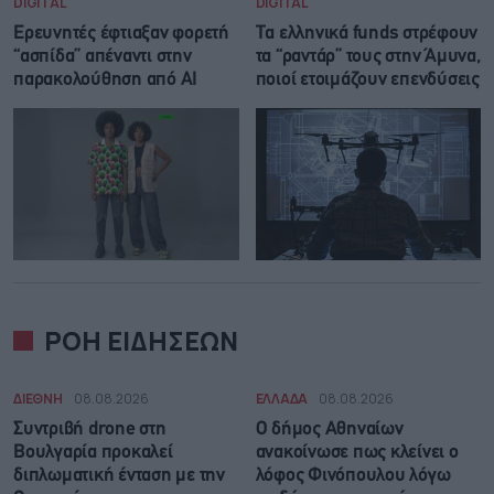
DIGITAL
DIGITAL
Ερευνητές έφτιαξαν φορετή
Τα ελληνικά funds στρέφουν
“ασπίδα” απέναντι στην
τα “ραντάρ” τους στην Άμυνα,
παρακολούθηση από AI
ποιοί ετοιμάζουν επενδύσεις
ΡΟΗ ΕΙΔΗΣΕΩΝ
ΔΙΕΘΝΗ
08.08.2026
ΕΛΛΑΔΑ
08.08.2026
Συντριβή drone στη
Ο δήμος Αθηναίων
Βουλγαρία προκαλεί
ανακοίνωσε πως κλείνει ο
διπλωματική ένταση με την
λόφος Φινόπουλου λόγω