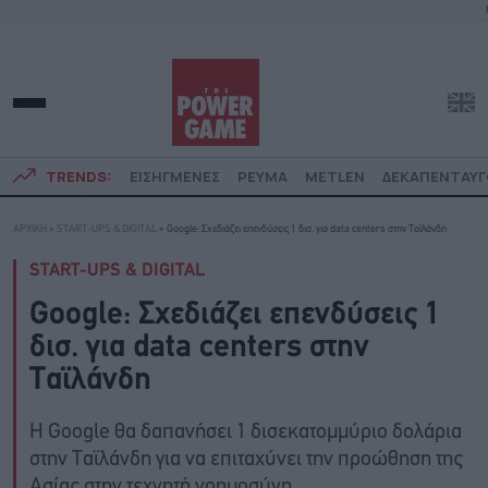
TRENDS:
ΕΙΣΗΓΜΕΝΕΣ
ΡΕΥΜΑ
METLEN
ΔΕΚΑΠΕΝΤΑΥ
ΑΡΧΙΚΗ
»
START-UPS & DIGITAL
»
Google: Σχεδιάζει επενδύσεις 1 δισ. για data centers στην Ταϊλάνδη
START-UPS & DIGITAL
Google: Σχεδιάζει επενδύσεις 1
δισ. για data centers στην
Ταϊλάνδη
Η Google θα δαπανήσει 1 δισεκατομμύριο δολάρια
στην Ταϊλάνδη για να επιταχύνει την προώθηση της
Ασίας στην τεχνητή νοημοσύνη