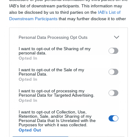
IAB’s list of downstream participants. This information may
also be disclosed by us to third parties on the
IAB’s List of
ΕΠΕΙΓΟΥΣΑ ΕΝΗΜΕΡΩΣΗ – ΔΙΑΣΥΝΔΕΣΗ POS
Downstream Participants
that may further disclose it to other
με ΣΥΣΤΗΜΑΤΑ ERP
third parties.
Εγγραφή στο
Στο πλαίσιο της δράσης της ΑΑΔΕ και του
newsletter
Personal Data Processing Opt Outs
Υπουργείου Οικονομικών για τη διασύνδεση
I want to opt-out of the Sharing of my
personal data.
συστημάτων ERP και ταμειακών μηχανών με
Opted In
τερματικά αποδοχής καρτών POS, σας
I want to opt-out of the Sale of my
ενημερώνουμε ότι ΟΛΑ τα τερματικά της
Personal Data.
Αποδέχομαι τους
όρους χρήσης
*
Opted In
viva.com και οι εφαρμογές της για κινητά και
και την πολιτική απορρήτου
I want to opt-out of processing my
tablets (Android/iOS) είναι συμβατά με ΟΛΕΣ τις
Personal Data for Targeted Advertising.
Εγγραφή
Opted In
προβλέψεις του σχετικού νόμου και συνδέονται
με ΟΛΑ ανεξαιρέτως τα ERP και τα συστήματα
I want to opt-out of Collection, Use,
Retention, Sale, and/or Sharing of my
τιμολόγησης.
Personal Data that Is Unrelated with the
Purposes for which it was collected.
Opted Out
Δεχόμαστε καταγγελίες από πελάτες μας πως οι