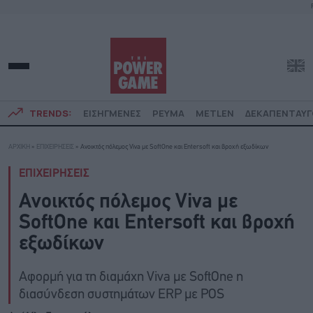
TRENDS:
ΕΙΣΗΓΜΕΝΕΣ
ΡΕΥΜΑ
METLEN
ΔΕΚΑΠΕΝΤΑΥ
ΑΡΧΙΚΗ
»
ΕΠΙΧΕΙΡΗΣΕΙΣ
»
Ανοικτός πόλεμος Viva με SoftOne και Entersoft και βροχή εξωδίκων
ΕΠΙΧΕΙΡΗΣΕΙΣ
Ανοικτός πόλεμος Viva με
SoftOne και Entersoft και βροχή
εξωδίκων
Αφορμή για τη διαμάχη Viva με SoftOne η
διασύνδεση συστημάτων ERP με POS