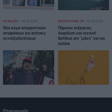
ΑΣΦΑΛΙΣΗ
09.08.2026
ENERGYGAME.GR
09.08.2026
Νέο κύμα απορριπτικών
Πάροχοι ενέργειας:
αποφάσεων για αιτήσεις
Ασφάλιση και τεχνική
συνταξιοδοτήσεων
βοήθεια στη “μάχη” για τον
πελάτη
Επικοινωνία