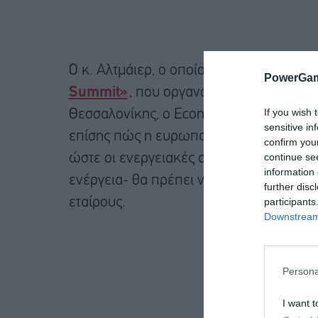
Ο κ. Αλτμάιερ, ο οποίος θα συμμετάσχει
PowerGam
Summit»
, που οργανώνουν δύο 24ωρα π
If you wish 
Θεσσαλονίκης, ο Economist και το power
sensitive in
επίσης πώς η ευρωπαϊκή αγορά ηλεκτρι
confirm you
continue se
ώστε οι ενεργειακές αποφάσεις κρατών 
information 
ενέργεια- θα πρέπει να ληφθούν σε συν
further disc
participants
εταίρους.
Downstream 
Persona
I want t