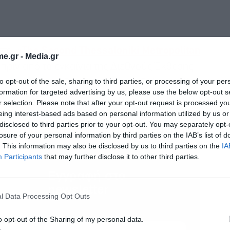
 στο
«The Second Thessaloniki Metropolitan
e.gr -
Media.gr
ριν από τα εγκαίνια της Διεθνούς Έκθεσης
to opt-out of the sale, sharing to third parties, or processing of your per
game.gr στις 8 και τις 9 Σεπτεμβρίου, ανέλυσε
formation for targeted advertising by us, please use the below opt-out s
σμού είναι σε μεγάλο βαθμό ενοποιημένη, ούτως
r selection. Please note that after your opt-out request is processed y
eing interest-based ads based on personal information utilized by us or
όπως η Γερμανία -για ζητήματα όπως η πυρηνική
disclosed to third parties prior to your opt-out. You may separately opt-
εννόηση με την Κομισιόν και τους Ευρωπαίους
losure of your personal information by third parties on the IAB’s list of
. This information may also be disclosed by us to third parties on the
IA
Participants
that may further disclose it to other third parties.
Εγγραφή στο
newsletter
l Data Processing Opt Outs
o opt-out of the Sharing of my personal data.