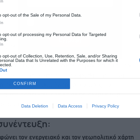
In
o opt-out of the Sale of my Personal Data.
Αποδέχομαι τους
όρους χρήσης
*
In
και την πολιτική απορρήτου
to opt-out of processing my Personal Data for Targeted
ing.
Εγγραφή
In
ις του πολέμου στην Ουκρανία, στο τέλος του
 αφορά στον κανονισμό του Ευρωπαϊκού
o opt-out of Collection, Use, Retention, Sale, and/or Sharing
ersonal Data that Is Unrelated with the Purposes for which it
lected.
 μείωση της ζήτησης φυσικού αερίου κατά 15% ως
Out
ρεί ότι οι προσπάθειες μείωσης θα έπρεπε να
CONFIRM
αι δυνατό. Υπενθυμίζοντας στις χώρες που
α, στο παρελθόν, είχε επιδείξει αλληλεγγύη
, όπως ήταν η κρίση του ευρώ.
Data Deletion
Data Access
Privacy Policy
συνέντευξη:
ώνει τον ενεργειακό και τον γεωπολιτικό χάρτη