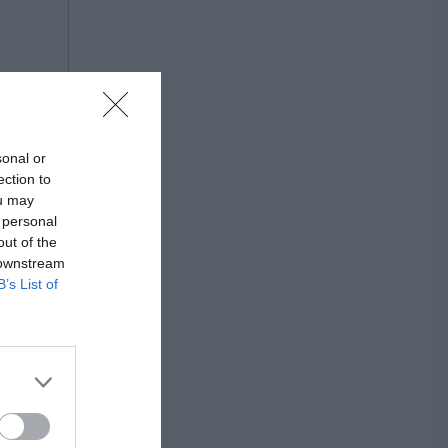
sonal or
ection to
ou may
 personal
out of the
 downstream
B’s List of