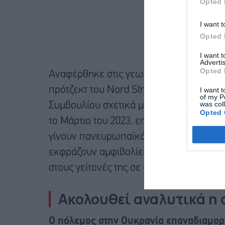
Opted 
I want t
Opted 
I want 
Advertis
Opted 
Αναφέρθηκε στις γεωπολιτικής επιπτώσε
πρότζεκτ του Nord Stream 2, ενώ όσον
I want t
of my P
was col
Συμβουλίου σχετικά με την προαιρετική
Opted 
το Μάρτιο του 2023, επεσήμανε πως θεω
γίνουν πανευρωπαϊκά και όπου αυτό είν
εκφράζουν αμφιβολίες πως και η Γερμανί
στους γείτονές της σε άλλες περιστάσεις
Ακολουθεί αναλυτικά η 
Ο πόλεμος στην Ουκρανία επαναδιαμορφ