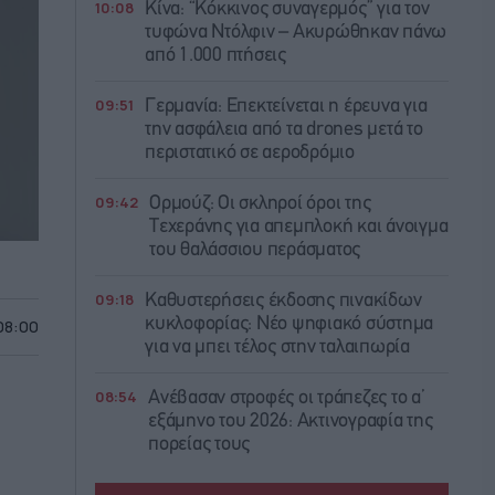
10:08
Κίνα: “Κόκκινος συναγερμός” για τον
τυφώνα Ντόλφιν – Ακυρώθηκαν πάνω
από 1.000 πτήσεις
09:51
Γερμανία: Επεκτείνεται η έρευνα για
την ασφάλεια από τα drones μετά το
περιστατικό σε αεροδρόμιο
09:42
Ορμούζ: Οι σκληροί όροι της
Τεχεράνης για απεμπλοκή και άνοιγμα
του θαλάσσιου περάσματος
09:18
Καθυστερήσεις έκδοσης πινακίδων
κυκλοφορίας: Νέο ψηφιακό σύστημα
 08:00
για να μπει τέλος στην ταλαιπωρία
08:54
Ανέβασαν στροφές οι τράπεζες το α’
εξάμηνο του 2026: Ακτινογραφία της
πορείας τους