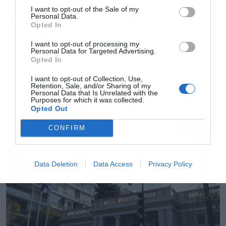
το μέλλον… του πλανήτη, ο αιφνιδιασμός
I want to opt-out of the Sale of my
Personal Data.
Μυστακίδη και η Ανάσταση διά χειρός
Opted In
Τειρεσία
I want to opt-out of processing my
Το μήνυμα Σκρέκα, η έναρξη της κομματικής καμπάνιας της
Personal Data for Targeted Advertising.
Opted In
Ν.Δ. με φόντο τις εκλογές του 2027 και η συνάντηση
Παπαμιμίκου με τον Σταμάτη
I want to opt-out of Collection, Use,
NEWSROOM
Retention, Sale, and/or Sharing of my
Personal Data that Is Unrelated with the
Purposes for which it was collected.
Opted Out
CONFIRM
Data Deletion
Data Access
Privacy Policy