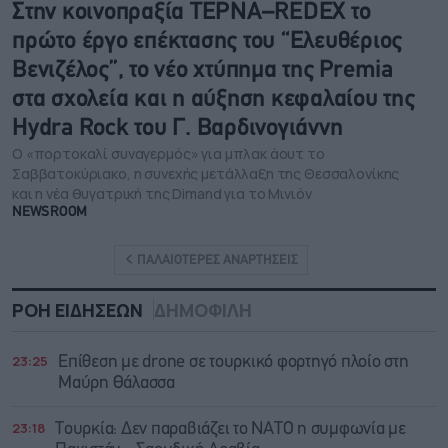
Στην κοινοπραξία ΤΕΡΝΑ–REDEX το
πρώτο έργο επέκτασης του “Ελευθέριος
Βενιζέλος”, το νέο χτύπημα της Premia
στα σχολεία και η αύξηση κεφαλαίου της
Hydra Rock του Γ. Βαρδινογιάννη
Ο «πορτοκαλί συναγερμός» για μπλακ άουτ το
Σαββατοκύριακο, η συνεχής μετάλλαξη της Θεσσαλονίκης
και η νέα θυγατρική της Dimand για το Μινιόν
NEWSROOM
ΠΑΛΑΙΟΤΕΡΕΣ ΑΝΑΡΤΗΣΕΙΣ
ΡΟΗ ΕΙΔΗΣΕΩΝ
ΔΗΜΟΦΙΛΗ
23:25
Επίθεση με drone σε τουρκικό φορτηγό πλοίο στη
Μαύρη Θάλασσα
23:18
Τουρκία: Δεν παραβιάζει το ΝΑΤΟ η συμφωνία με