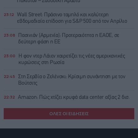
Πακιστάν – Σαουδική Αραβία
23:12
Wall Street: Πράσινο ταμπλό και καλύτερη
εβδομαδιαία επίδοση για S&P 500 από τον Απρίλιο
23:08
Πασινιάν (Αρμενία): Προτεραιότητα η ΕΑΟΕ, σε
δεύτερη φάση η ΕΕ
23:00
Η φον ντερ Λάιεν χαιρετίζει τις νέες αμερικανικές
κυρώσεις στη Ρωσία
22:45
Στη Σερβία ο Ζελένσκι: Κρίσιμη συνάντηση με τον
Βούτσιτς
22:32
Amazon: Πώς χτίζει κρυφά data center αξίας 2 δισ.
ΟΛΕΣ ΟΙ ΕΙΔΗΣΕΙΣ