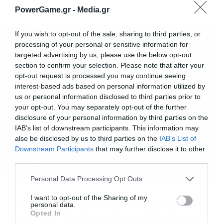
PowerGame.gr -
Media.gr
If you wish to opt-out of the sale, sharing to third parties, or
processing of your personal or sensitive information for
targeted advertising by us, please use the below opt-out
section to confirm your selection. Please note that after your
opt-out request is processed you may continue seeing
interest-based ads based on personal information utilized by
us or personal information disclosed to third parties prior to
your opt-out. You may separately opt-out of the further
disclosure of your personal information by third parties on the
IAB’s list of downstream participants. This information may
also be disclosed by us to third parties on the
IAB’s List of
Downstream Participants
that may further disclose it to other
third parties.
Personal Data Processing Opt Outs
BIG MOUTH
17.06.2025 - 07:00
I want to opt-out of the Sharing of my
Το τροχάδην της ΝΔ έως τις εκλογές, η
personal data.
Opted In
συνάντηση Παπαμιμίκου με Σταμάτη για