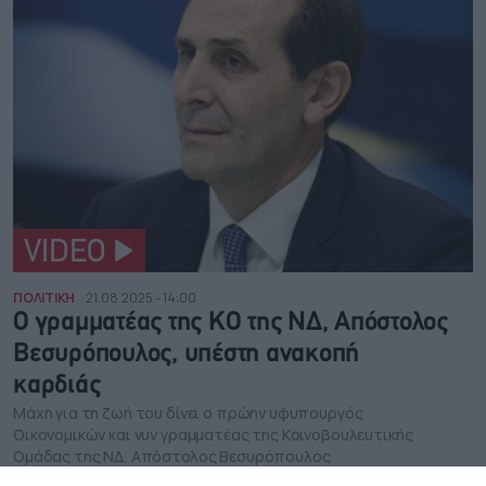
VIDEO
ΠΟΛΙΤΙΚΗ
21.08.2025 - 14:00
Ο γραμματέας της ΚΟ της ΝΔ, Απόστολος
Βεσυρόπουλος, υπέστη ανακοπή
καρδιάς
Μάχη για τη ζωή του δίνει ο πρώην υφυπουργός
Οικονομικών και νυν γραμματέας της Κοινοβουλευτικής
Ομάδας της ΝΔ, Απόστολος Βεσυρόπουλος
NEWSROOM