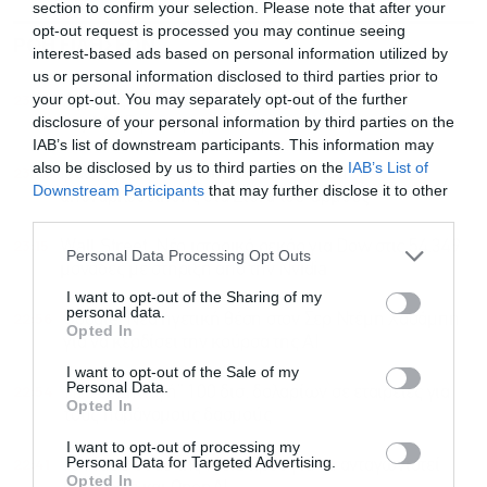
section to confirm your selection. Please note that after your
opt-out request is processed you may continue seeing
ΡΟΗ ΕΙΔΗΣΕΩΝ
ΔΗΜΟΦΙΛΗ
interest-based ads based on personal information utilized by
us or personal information disclosed to third parties prior to
your opt-out. You may separately opt-out of the further
23:28
Αγρότες: Βήμα-βήμα οι εξουσιοδοτήσεις στο
disclosure of your personal information by third parties on the
myAADE για τις αγροτικές ενισχύσεις του 2026
IAB’s list of downstream participants. This information may
also be disclosed by us to third parties on the
IAB’s List of
23:16
Ιράν: Eξετάζει ευρωπαϊκή επιχείρηση
Downstream Participants
that may further disclose it to other
αποναρκοθέτησης στα Στενά του Ορμούζ
third parties.
23:15
Wall Street: Νέο ιστορικό ρεκόρ για Dow στις 54.349
Personal Data Processing Opt Outs
μονάδες με στήριξη από την Nvidia
I want to opt-out of the Sharing of my
personal data.
22:56
Google: Νέα ηγετική θέση στον Σερ Ντέμη Χασάμπη
Opted In
για να κερδίσει την κούρσα της ΑΙ
I want to opt-out of the Sale of my
Personal Data.
22:54
ΗΠΑ: “Επιταγή” 100 δισ. δολαρίων σε εταιρείες για
Opted In
τους παράνομους δασμούς
I want to opt-out of processing my
Personal Data for Targeted Advertising.
22:41
Το Muse Code της Meta ήρθε για να ανταγωνιστεί
Opted In