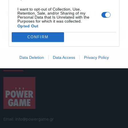
Anthropic και OpenAI
I want to opt-out of Collection, Use,
22:27
Retention, Sale, and/or Sharing of my
Ράλι 4% ο χρυσός λόγω δολαρίου και αποδόσεων
Personal Data that Is Unrelated with the
ομολόγων
Purposes for which it was collected.
Opted Out
ΟΛΕΣ ΟΙ ΕΙΔΗΣΕΙΣ
CONFIRM
Data Deletion
Data Access
Privacy Policy
Επικοινωνία
Email: info@powergame.gr