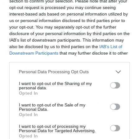
section to confirm your selection. Please note that after your
ΡΟΗ ΕΙΔΗΣΕΩΝ
ΔΗΜΟΦΙΛΗ
opt-out request is processed you may continue seeing
interest-based ads based on personal information utilized by
16:18
Νετανιάχου: Απορρίπτουμε το σχέδιο για τη Γάζα,
us or personal information disclosed to third parties prior to
φίλος μου ο Τραμπ αλλά ξέρω να κρατάω τη θέση μου
your opt-out. You may separately opt-out of the further
disclosure of your personal information by third parties on the
IAB’s list of downstream participants. This information may
15:58
Συρία και Ρωσία υπέγραψαν μνημόνιο κατανόησης
also be disclosed by us to third parties on the
IAB’s List of
για το μέλλον των ρωσικών βάσεων
Downstream Participants
that may further disclose it to other
third parties.
15:40
Το Myspace ετοιμάζεται να κερδίσει το χαμένο
έδαφος από το Facebook
Personal Data Processing Opt Outs
15:15
Σκέρτσος: Αύξηση 40% στις τραπεζικές καταθέσεις
I want to opt-out of the Sharing of my
personal data.
των φυσικών προσώπων την τελευταία επταετία
Opted In
15:12
Βίντεο με τον “άφαντο” Μοτζτάμπα Χαμενεΐ
I want to opt-out of the Sale of my
Personal Data.
ανακοίνωσε το Ιράν: Δεν έχει κάνει καμία δημόσια
Opted In
εμφάνιση από όταν ανέλαβε
I want to opt-out of processing my
14:46
Σε κατάσταση “Κόκκινου Συναγερμού” για πυρκαγιές
Personal Data for Targeted Advertising.
Opted In
η Αττική και άλλες πέντε περιοχές μέχρι και αύριο