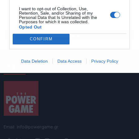
I want to opt-out of Collection, Use,
14:04
Ο Πόλεμος των Άστρων: Η Ευρώπη χτίζει τη δική της
Retention, Sale, and/or Sharing of my
Personal Data that Is Unrelated with the
SpaceX – Ο ρόλος της Ελλάδας
Purposes for which it was collected.
Opted Out
ΟΛΕΣ ΟΙ ΕΙΔΗΣΕΙΣ
CONFIRM
Data Deletion
Data Access
Privacy Policy
Επικοινωνία
Email: info@powergame.gr