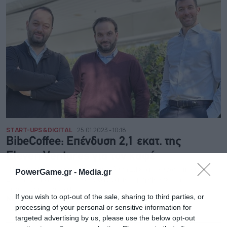
START-UPS & DIGITAL
25.01.2023 - 10:18
BibeCoffee: Επένδυση 2,1 εκατ. της
Eleven Ventures για τον καφέ
Η BibeCoffee εξασφάλισε επένδυση 2,1 εκατ. ευρώ από την
PowerGame.gr -
Media.gr
Eleven Ventures, στοχεύοντας να μεταμορφώσει τη
βιομηχανία του καφέ
If you wish to opt-out of the sale, sharing to third parties, or
NEWSROOM
processing of your personal or sensitive information for
targeted advertising by us, please use the below opt-out