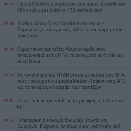
08:22
Πρωτοβουλία για τη μείωση των τιμών: Εντάχθηκαν
686 επώνυμα προϊόντα, 130 σχολικά είδη
07:59
Μαθιουλάκης: Great Sea Interconnector –
Σημαντικές οι υπογραφές, αλλά έπεται η πραγματική
δοκιμασία
07:55
Ευρωπαϊκές τράπεζες: Μεγάλα κέρδη στον
ανταγωνισμό με τις ΗΠΑ, τα ανοίγματα σε funds και
οι κίνδυνοι
07:53
Το ποντάρισμα της ΤΙΤΑΝ στα data centers των ΗΠΑ,
πώς προχωρά η συμμαχία Metlen–Τσάκου στις ΑΠΕ
και το τεχνολογικό σαφάρι των τραπεζών
07:51
Ποιες είναι οι προϋποθέσεις εγγραφής στα ιδιωτικά
ΑΕΙ
07:43
Η πολεμική οικονομία δοκιμάζει Ρωσία και
Ουκρανία: Ενέργεια, πληθωρισμός, ανάπτυξη υπό