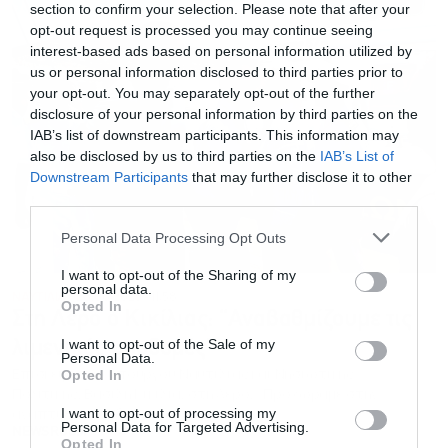
section to confirm your selection. Please note that after your
opt-out request is processed you may continue seeing
interest-based ads based on personal information utilized by
us or personal information disclosed to third parties prior to
your opt-out. You may separately opt-out of the further
disclosure of your personal information by third parties on the
IAB’s list of downstream participants. This information may
also be disclosed by us to third parties on the
IAB’s List of
Downstream Participants
that may further disclose it to other
third parties.
Personal Data Processing Opt Outs
I want to opt-out of the Sharing of my
personal data.
ΝΑΥΤΙΛΙΑ
28.06.2025 - 11:58
Opted In
Στη Λέρο ο Κικίλιας: “Αναβαθμίζουμε τις
I want to opt-out of the Sale of my
λιμενικές υποδομές”
Personal Data.
Επίσκεψη του υπουργού Ναυτιλίας και Νησιωτικής
Opted In
Πολιτικής, Βασίλη Κικίλια, στη Λέρο. «Προχωράμε στην
ανάπτυξη μονάδων αφαλάτωσης»
I want to opt-out of processing my
Personal Data for Targeted Advertising.
NEWSROOM
Opted In