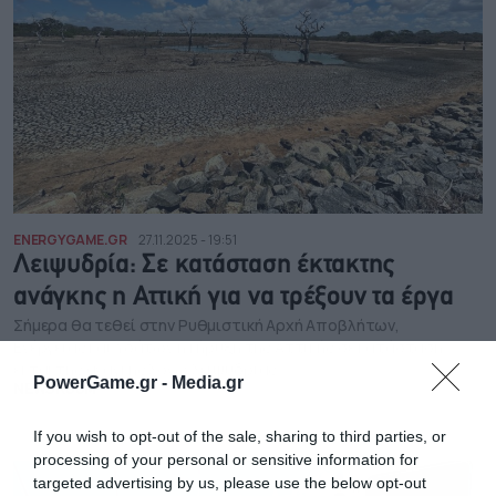
ENERGYGAME.GR
27.11.2025 - 19:51
Λειψυδρία: Σε κατάσταση έκτακτης
ανάγκης η Αττική για να τρέξουν τα έργα
Σήμερα θα τεθεί στην Ρυθμιστική Αρχή Αποβλήτων,
Ενέργειας και Υδάτων η κήρυξη της Αττικής σε κατάσταση
έκτακτης ανάγκης λόγω λειψυδρίας
PowerGame.gr -
Media.gr
NEWSROOM
If you wish to opt-out of the sale, sharing to third parties, or
processing of your personal or sensitive information for
targeted advertising by us, please use the below opt-out