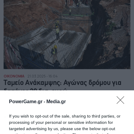
ΟΙΚΟΝΟΜΙΑ
21.03.2025 - 16:04
Ταμείο Ανάκαμψης: Αγώνας δρόμου για
δαπάνες 20 δισ. ευρώ
Του επόμενους 17-18 μήνες πρέπει να υλοποιηθεί το 72%
PowerGame.gr -
Media.gr
των οροσήμων και στόχων και να δαπανηθεί το 55% των
πόρων του Ταμείου Ανάκαμψης
If you wish to opt-out of the sale, sharing to third parties, or
ΒΑΓΓΕΛΗΣ ΜΑΝΔΡΑΒΕΛΗΣ
processing of your personal or sensitive information for
targeted advertising by us, please use the below opt-out