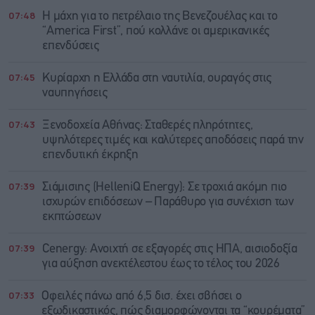
07:48
Η μάχη για το πετρέλαιο της Βενεζουέλας και το
“America First”, πού κολλάνε οι αμερικανικές
επενδύσεις
07:45
Κυρίαρχη η Ελλάδα στη ναυτιλία, ουραγός στις
ναυπηγήσεις
07:43
Ξενοδοχεία Αθήνας: Σταθερές πληρότητες,
υψηλότερες τιμές και καλύτερες αποδόσεις παρά την
επενδυτική έκρηξη
07:39
Σιάμισιης (HelleniQ Energy): Σε τροχιά ακόμη πιο
ισχυρών επιδόσεων – Παράθυρο για συνέχιση των
εκπτώσεων
07:39
Cenergy: Ανοιχτή σε εξαγορές στις ΗΠΑ, αισιοδοξία
για αύξηση ανεκτέλεστου έως το τέλος του 2026
07:33
Οφειλές πάνω από 6,5 δισ. έχει σβήσει ο
εξωδικαστικός, πώς διαμορφώνονται τα “κουρέματα”