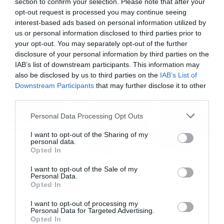
section to confirm your selection. Please note that after your
opt-out request is processed you may continue seeing
interest-based ads based on personal information utilized by
us or personal information disclosed to third parties prior to
your opt-out. You may separately opt-out of the further
disclosure of your personal information by third parties on the
IAB’s list of downstream participants. This information may
also be disclosed by us to third parties on the
IAB’s List of
Downstream Participants
that may further disclose it to other
third parties.
Personal Data Processing Opt Outs
I want to opt-out of the Sharing of my
personal data.
Opted In
ΟΙΚΟΝΟΜΙΑ
16.10.2024 - 13:58
I want to opt-out of the Sale of my
Personal Data.
Ταμείο Ανάκαμψης: Εκταμίευση 1 δισ.
Opted In
στην Ελλάδα
I want to opt-out of processing my
Η Κομισιόν εκταμίευσε 1 δισ. ευρώ στην Ελλάδα από το
Personal Data for Targeted Advertising.
τέταρτο αίτημα πληρωμής των επιχορηγήσεων του
Opted In