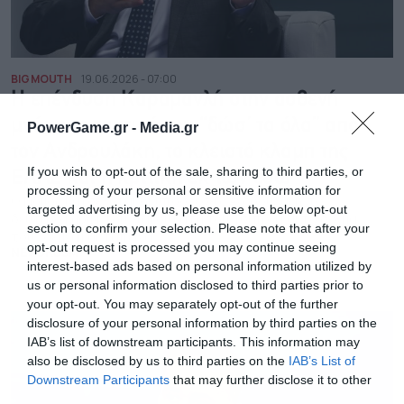
BIG MOUTH
19.06.2026 - 07:00
Η επένδυση Καραμανλή στην ασθενή
μνήμη, η τακτική του “δώσ’ τα όλα” από
PowerGame.gr -
Media.gr
τον Ανδρουλάκη, το κλειστό κλαμπ της
If you wish to opt-out of the sale, sharing to third parties, or
ΕΛΑΣ και η κριτική εκ των έσω
processing of your personal or sensitive information for
Ο Νόμος Κατσέλη και οι υποσχέσεις Ανδρουλάκη, το
targeted advertising by us, please use the below opt-out
δεύτερο καρφί του Λιάκου κατά του Τσίπρα και το δόγμα
section to confirm your selection. Please note that after your
του «σεμνά και ταπεινά»
opt-out request is processed you may continue seeing
NEWSROOM
interest-based ads based on personal information utilized by
us or personal information disclosed to third parties prior to
your opt-out. You may separately opt-out of the further
disclosure of your personal information by third parties on the
IAB’s list of downstream participants. This information may
also be disclosed by us to third parties on the
IAB’s List of
Downstream Participants
that may further disclose it to other
third parties.