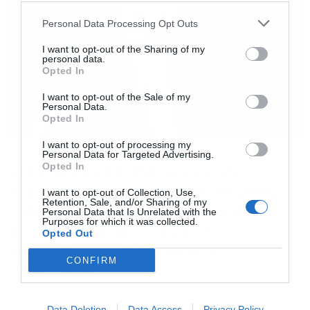
Personal Data Processing Opt Outs
I want to opt-out of the Sharing of my
personal data.
Opted In
I want to opt-out of the Sale of my
Personal Data.
Opted In
I want to opt-out of processing my
Personal Data for Targeted Advertising.
BIG MOUTH
10.06.2026 - 07:00
Opted In
Οι συσκέψεις στο Μαξίμου για την
ακρίβεια, οι συναντήσεις (της επόμενης
I want to opt-out of Collection, Use,
Retention, Sale, and/or Sharing of my
ημέρας) του Κυρανάκη, οι προσπάθειες
Personal Data that Is Unrelated with the
Purposes for which it was collected.
του Σαμαρά να βρει στελέχη και η
Opted Out
διπλωματία… υψηλής τάσης του
CONFIRM
Παπασταύρου
Ο Παπασταύρου και η ενεργειακή διπλωματία, οι επαφές
που επιδιώκει ο Κυρανάκης με τους πρώην
Data Deletion
Data Access
Privacy Policy