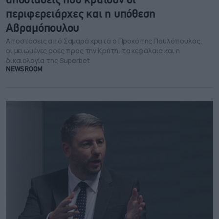
αποστάσεις που κρατούν οι
περιφερειάρχες και η υπόθεση
Αβραμόπουλου
Αποστάσεις από Σαμαρά κρατά ο Προκόπης Παυλόπουλος,
οι μειωμένες ροές προς την Κρήτη, τα κεφάλαια και η
δικαιολογία της Superbet
NEWSROOM