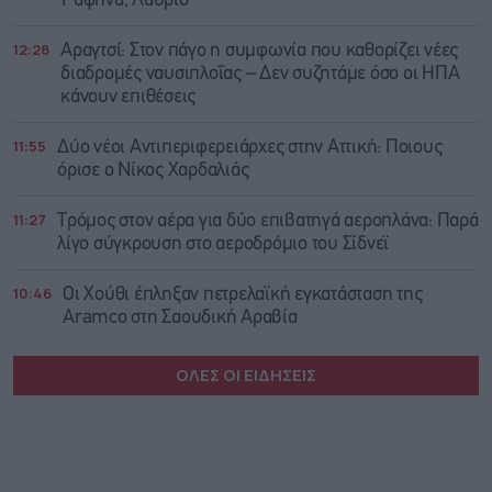
Ραφήνα, Λαύριο
12:28
Αραγτσί: Στον πάγο η συμφωνία που καθορίζει νέες
διαδρομές ναυσιπλοΐας – Δεν συζητάμε όσο οι ΗΠΑ
κάνουν επιθέσεις
11:55
Δύο νέοι Αντιπεριφερειάρχες στην Αττική: Ποιους
όρισε ο Νίκος Χαρδαλιάς
11:27
Τρόμος στον αέρα για δύο επιβατηγά αεροπλάνα: Παρά
λίγο σύγκρουση στο αεροδρόμιο του Σίδνεϊ
10:46
Οι Χούθι έπληξαν πετρελαϊκή εγκατάσταση της
Aramco στη Σαουδική Αραβία
ΟΛΕΣ ΟΙ ΕΙΔΗΣΕΙΣ