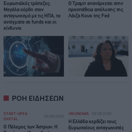
Ευρωπαϊκές τράπεζες:
Ο Τραμπ επανέρχεται στην
Μεγάλα κέρδη στον
προσπάθεια απόλυσης της
ανταγωνισμό με τις ΗΠΑ, τα
Λάιζα Κουκ της Fed
ανοίγματα σε funds και οι
κίνδυνοι
ΡΟΗ ΕΙΔΗΣΕΩΝ
START-UPS &
ΟΙΚΟΝΟΜΙΑ
09.08.2026
09.08.2026
DIGITAL
Η Ελλάδα κερδίζει τους
Ο Πόλεμος των Άστρων: Η
Ευρωπαίους ανταγωνιστές