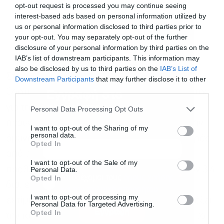
opt-out request is processed you may continue seeing
interest-based ads based on personal information utilized by
us or personal information disclosed to third parties prior to
your opt-out. You may separately opt-out of the further
disclosure of your personal information by third parties on the
IAB’s list of downstream participants. This information may
also be disclosed by us to third parties on the
IAB’s List of
Στο μεταξύ, πριν από λίγες ημέρες, η
Downstream Participants
that may further disclose it to other
third parties.
Εγγραφή στο
Commerzbank αναβάθμισε τις προβλέψεις της
newsletter
για την κερδοφορία και ανακοίνωσε νέες
Personal Data Processing Opt Outs
περικοπές θέσεων εργασίας, ενισχύοντας την
I want to opt-out of the Sharing of my
personal data.
άμυνά της απέναντι στην προσπάθεια εξαγοράς
Opted In
από τη UniCredit. Η γερμανική τράπεζα
I want to opt-out of the Sale of my
προβλέπει πλέον καθαρά κέρδη τουλάχιστον 3,4
Personal Data.
Αποδέχομαι τους
όρους χρήσης
*
Opted In
δισ. ευρώ για το 2026, από προηγούμενη
και την πολιτική απορρήτου
I want to opt-out of processing my
εκτίμηση άνω των 3,2 δισ. ευρώ, ενώ σχεδιάζει
Personal Data for Targeted Advertising.
Εγγραφή
Opted In
την κατάργηση 3.000 επιπλέον θέσεων έως το