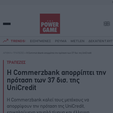
TRENDS:
ΕΙΣΗΓΜΕΝΕΣ
ΡΕΥΜΑ
METLEN
ΔΕΚΑΠΕΝΤΑΥ
ΑΡΧΙΚΗ
»
ΤΡΑΠΕΖΕΣ
»
Η Commerzbank απορρίπτει την πρόταση των 37 δισ. της UniCredit
ΤΡΑΠΕΖΕΣ
Η Commerzbank απορρίπτει την
πρόταση των 37 δισ. της
UniCredit
Η Commerzbank καλεί τους μετόχους να
απορρίψουν την πρόταση της UniCredit,
επικαλούμενη χαμηλό τίμημα και έλλειψη