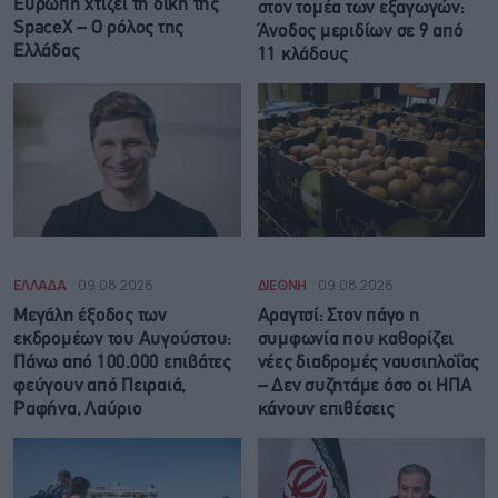
Ευρώπη χτίζει τη δική της
στον τομέα των εξαγωγών:
SpaceX – Ο ρόλος της
Άνοδος μεριδίων σε 9 από
Ελλάδας
11 κλάδους
ΕΛΛΑΔΑ
09.08.2026
ΔΙΕΘΝΗ
09.08.2026
Μεγάλη έξοδος των
Αραγτσί: Στον πάγο η
εκδρομέων του Αυγούστου:
συμφωνία που καθορίζει
Πάνω από 100.000 επιβάτες
νέες διαδρομές ναυσιπλοΐας
φεύγουν από Πειραιά,
– Δεν συζητάμε όσο οι ΗΠΑ
Ραφήνα, Λαύριο
κάνουν επιθέσεις