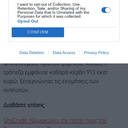
2030.
I want to opt-out of Collection, Use,
Retention, Sale, and/or Sharing of my
Personal Data that Is Unrelated with the
Purposes for which it was collected.
Η διευθύνουσα σύμβουλος Μπετίνα Όρλοπ
Opted Out
επιχειρεί να πείσει τους επενδυτές ότι η
CONFIRM
Commerzbank μπορεί να δημιουργήσει
μεγαλύτερη αξία ως ανεξάρτητος όμιλος. Το
Data Deletion
Data Access
Privacy Policy
επιχείρημα αυτό ενισχύθηκε και από τα
αποτελέσματα πρώτου τριμήνου, καθώς η
τράπεζα εμφάνισε καθαρά κέρδη 913 εκατ.
ευρώ, ξεπερνώντας τις εκτιμήσεις των
αναλυτών.
Διαβάστε επίσης
UniCredit: Κλιμακώνει την πίεση προς την