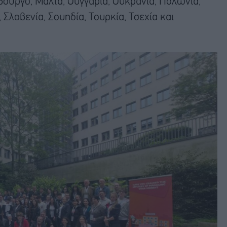
μβούργο, Μάλτα, Ουγγαρία, Ουκρανία, Πολωνία,
 Σλοβενία, Σουηδία, Τουρκία, Τσεχία και