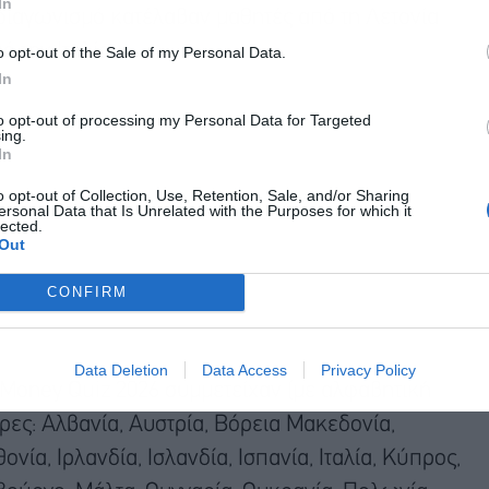
In
διαγωνισμό κατέλαβαν μαθητές από τη Λετονία
ό την Ιταλία.
o opt-out of the Sale of my Personal Data.
In
to opt-out of processing my Personal Data for Targeted
ing.
In
o opt-out of Collection, Use, Retention, Sale, and/or Sharing
ersonal Data that Is Unrelated with the Purposes for which it
lected.
Out
CONFIRM
Data Deletion
Data Access
Privacy Policy
oney Quiz 2026 συμμετείχαν (με αλφαβητική
ρες: Αλβανία, Αυστρία, Βόρεια Μακεδονία,
νία, Ιρλανδία, Ισλανδία, Ισπανία, Ιταλία, Κύπρος,