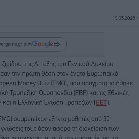
19.05.2026 |
wergame.gr στην
ζιρίδου, της Α’ τάξης του Γενικού Λυκείου
σαν την πρώτη θέση στον ένατο Ευρωπαϊκό
opean Money Quiz (EMQ), που πραγματοποιήθηκε
κή Τραπεζική Ομοσπονδία (EBF) και τις Εθνικές
ν και η Ελληνική Ένωση Τραπεζών (
ΕΕΤ
).
EMQ) συμμετείχαν εξήντα μαθητές από 30
γνώσεις τους όσον αφορά τη διαχείριση των
εσμο προγραμματισμό, την αποταμίευση, τα