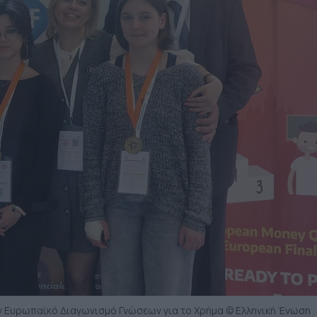
ν Ευρωπαϊκό Διαγωνισμό Γνώσεων για το Χρήμα © Ελληνική Ένωση