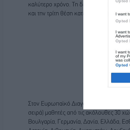
Opted 
καλύτερο χρόνο. Τη δεύτερη θέση στον 
και την τρίτη θέση κατέλαβαν μαθητές απ
I want t
Opted 
I want 
Advertis
Opted 
I want t
of my P
was col
Opted 
Στον Ευρωπαϊκό Διαγωνισμό European M
σειρά) μαθητές από τις ακόλουθες 30 χώ
Βουλγαρία, Γερμανία, Δανία, Ελλάδα, Εσθο