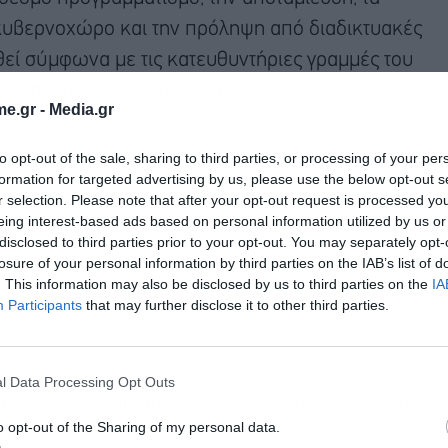
 κυβερνοχώρο και την πρόληψη από διαδικτυακές
θεί σύμφωνα με τις κατευθυντήριες γραμμές του
εγγραμματισμό έφηβων και νέων.
e.gr -
Media.gr
to opt-out of the sale, sharing to third parties, or processing of your per
formation for targeted advertising by us, please use the below opt-out s
r selection. Please note that after your opt-out request is processed y
eing interest-based ads based on personal information utilized by us or
disclosed to third parties prior to your opt-out. You may separately opt-
losure of your personal information by third parties on the IAB’s list of
. This information may also be disclosed by us to third parties on the
IA
Participants
that may further disclose it to other third parties.
l Data Processing Opt Outs
ν την πρώτη θέση απαντώντας σωστά στο σύνολο
o opt-out of the Sharing of my personal data.
ηματοοικονομικών γνώσεων και μάλιστα στον