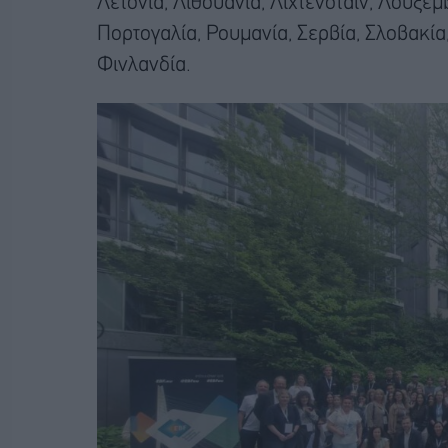
Λετονία, Λιθουανία, Λιχτενστάιν, Λουξε
Πορτογαλία, Ρουμανία, Σερβία, Σλοβακία,
Φινλανδία.