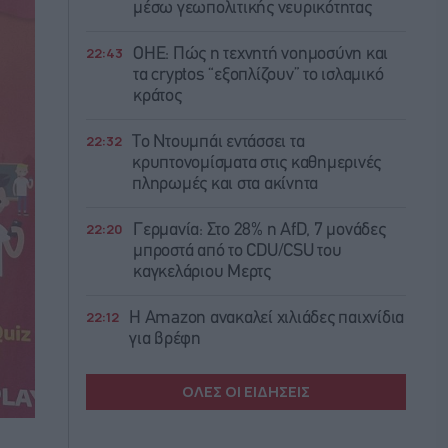
μέσω γεωπολιτικής νευρικότητας
22:43
ΟΗΕ: Πώς η τεχνητή νοημοσύνη και
τα cryptos “εξοπλίζουν” το ισλαμικό
κράτος
22:32
Το Ντουμπάι εντάσσει τα
κρυπτονομίσματα στις καθημερινές
πληρωμές και στα ακίνητα
22:20
Γερμανία: Στο 28% η AfD, 7 μονάδες
μπροστά από το CDU/CSU του
καγκελάριου Μερτς
22:12
Η Amazon ανακαλεί χιλιάδες παιχνίδια
για βρέφη
ΟΛΕΣ ΟΙ ΕΙΔΗΣΕΙΣ