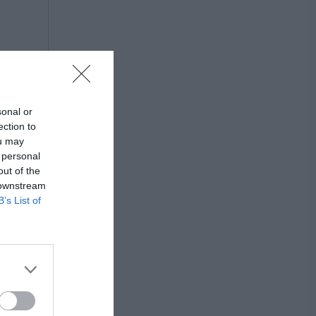
sonal or
ection to
ou may
 personal
out of the
 downstream
B’s List of